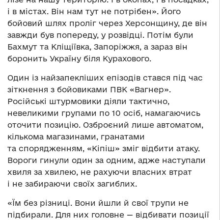
і в містах. Він нам тут не потрібен». Його
бойовий шлях проліг через Херсонщину, де він
завжди був попереду, у розвідці. Потім були
Бахмут та Кліщіївка, Запоріжжя, а зараз він
боронить Україну біля Курахового.
Один із найзапекліших епізодів стався під час
зіткнення з бойовиками ПВК «Вагнер».
Російські штурмовики діяли тактично,
невеликими групами по 10 осіб, намагаючись
оточити позицію. Озброєний лише автоматом,
кількома магазинами, гранатами
та спорядженням, «Кіпіш» зміг відбити атаку.
Вороги гинули один за одним, адже наступали
хвиля за хвилею, не рахуючи власних втрат
і не забираючи своїх загиблих.
«Їм без різниці. Вони йшли й свої трупи не
підбирали. Для них головне — відбивати позиції