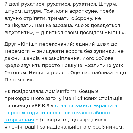
й далі рухатися, рухатися, рухатися. Штурм,
штурм, штурм. Тож, коли ворог суне, треба
влучно стріляти, тримати оборону, не
панікувати. Паніка заразна. Або ж доведеться
відходити», — ділиться своїм досвідом «Кіпіш».
Друг «Кіпіш» переконаний: єдиний шлях до
Перемоги — знищувати ворога без зупинки, не
даючи шансів на закріплення. Його бойове
кредо звучить просто і рішуче: «Залити їх усіх
бетоном. Нищити росіян. Оце нас наблизить до
Перемоги».
Як повідомляла АрміяInform, боєць 9
прикордонного загону імені Січових Стрільців
на псевдо «RE.K.S.»
став на захист України в
перші ж години після повномасштабного
вторгнення
рф попри те, що народився
у ленінграді і за національністю є росіянином.