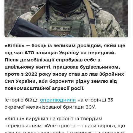
«Кіпіш» — боєць із великим досвідом, який ще
під час АТО захищав Україну на передовій.
Після демобілізації спробував себе в
цивільному житті, працював будівельником,
проте з 2022 року знову став до лав Збройних
Сил України, аби боронити рідну землю від
повномасштабної агресії росії.
Історію бійця
оприлюднили
на сторінці 33
окремої механізованої бригади ЗСУ.
«Кіпіш» вирушив на фронт із твердим
переконанням: «Усе просто — гнати ворога, що
лізе на нашу територію. І в окопах, і в посадках,