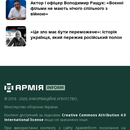
Актор і офіцер Володимир Ращук: «Воєнні
фільми не мають нічого спільного з
війною»
«Це зло має бути переможене»: історія
українця, який пережив російський полон
© 2018 - 2026, ІНФОРМАЦІЙНЕ АГЕНТСТВО,
Міністерство оборони України
Контент доступний за ліцензією
Creative Commons Attribution 4.0
International license
якщо не зазначено інше.
При використанні контенту з сайту АрміяInform посилання на