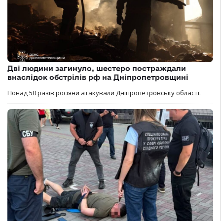
Дві людини загинуло, шестеро постраждали
внаслідок обстрілів рф на Дніпропетровщині
Понад 50 разів росіяни атакували Дніпропетровську області.