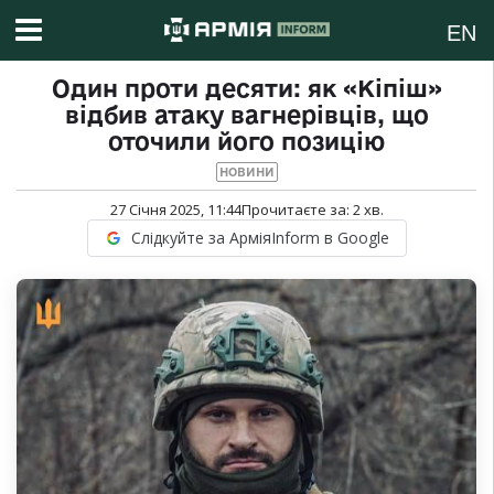
EN
Один проти десяти: як «Кіпіш»
відбив атаку вагнерівців, що
оточили його позицію
НОВИНИ
27 Січня 2025, 11:44
Прочитаєте за:
2
хв.
Слідкуйте за АрміяInform в Google