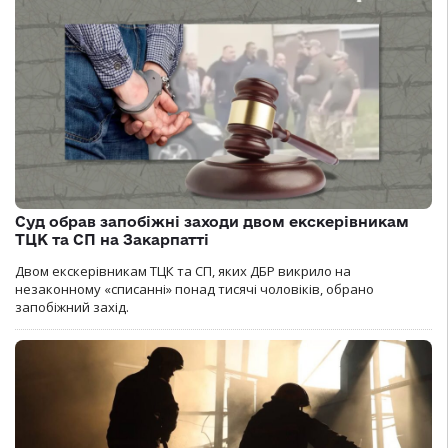
Суд обрав запобіжні заходи двом екскерівникам
ТЦК та СП на Закарпатті
Двом екскерівникам ТЦК та СП, яких ДБР викрило на
незаконному «списанні» понад тисячі чоловіків, обрано
запобіжний захід.