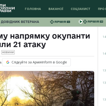
ГОЛОВНА
ВАКАНСІЇ
СОЦЗАХИСТ
ПРО 
ДОВІДНИК ВЕТЕРАНА
му напрямку окупанти
14
ли 21 атаку
НОВИНИ
14
Слідкуйте за АрміяInform в Google
в.
13
13
13