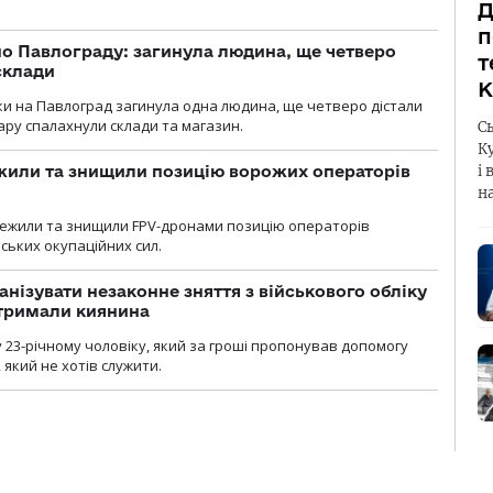
Д
п
о Павлограду: загинула людина, ще четверо
т
склади
К
аки на Павлоград загинула одна людина, ще четверо дістали
ару спалахнули склади та магазин.
С
К
жили та знищили позицію ворожих операторів
і 
н
стежили та знищили FPV-дронами позицію операторів
ських окупаційних сил.
анізувати незаконне зняття з військового обліку
атримали киянина
 23-річному чоловіку, який за гроші пропонував допомогу
який не хотів служити.