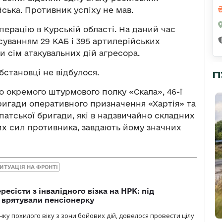
йська. Противник успіху не мав.
ерацію в Курській області. На даний час
осуванням 29 КАБ і 395 артилерійських
ли сім атакувальних дій агресора.
бстановці не відбулося.
П
го окремого штурмового полку «Скала», 46-ї
бригади оперативного призначення «Хартія» та
патської бригади, які в надзвичайно складних
х сил противника, завдають йому значних
ИТУАЦІЯ НА ФРОНТІ
есісти з інвалідного візка на НРК: під
 врятували пенсіонерку
нку похилого віку з зони бойових дій, довелося провести цілу