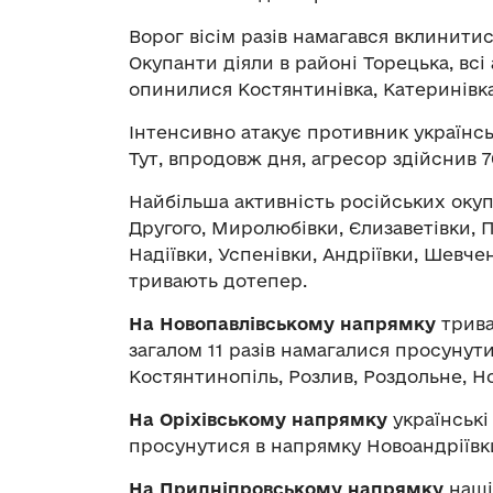
Ворог вісім разів намагався вклинити
Окупанти діяли в районі Торецька, всі
опинилися Костянтинівка, Катеринівка
Інтенсивно атакує противник українс
Тут, впродовж дня, агресор здійснив 
Найбільша активність російських окуп
Другого, Миролюбівки, Єлизаветівки, 
Надіївки, Успенівки, Андріївки, Шевче
тривають дотепер.
На Новопавлівському напрямку
трива
загалом 11 разів намагалися просунут
Костянтинопіль, Розлив, Роздольне, Но
На Оріхівському напрямку
українські
просунутися в напрямку Новоандріївк
На Придніпровському напрямку
наші