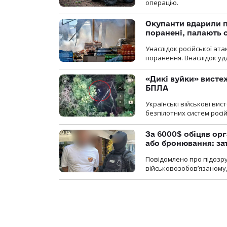
операцію.
Окупанти вдарили п
поранені, палають 
Унаслідок російської ат
поранення. Внаслідок уд
«Дикі вуйки» висте
БПЛА
Українські військові ви
безпілотних систем росій
За 6000$ обіцяв орг
або бронювання: з
Повідомлено про підозру
військовозобов’язаному, 