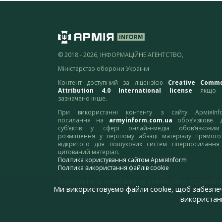
© 2018 - 2026, ІНФОРМАЦІЙНЕ АГЕНТСТВО,
Міністерство оборони України
Контент доступний за ліцензією
Creative Comm
Attribution 4.0 International license
якщо 
зазначено інше.
При використанні контенту з сайту АрміяInf
посилання на
armyinform.com.ua
обов’язкове. 
суб’єктів у сфері онлайн-медіа обов’язкови
розміщення у першому абзаці матеріалу прямого
відкритого для пошукових систем гіперпосилання
цитований матеріал.
Політика користування сайтом АрміяInform
Політика використання файлів cookie
Зауваження та пропозиції по роботі сайту надсилайте
Ми використовуємо файли cookie, щоб забезпе
адресу:
webmaster@armyinform.com.ua
використанн