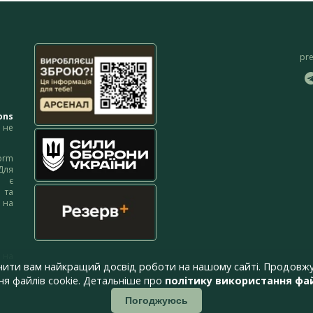
pr
ons
не
orm
Для
м є
 та
 на
 на
чити вам найкращий досвід роботи на нашому сайті. Продовжу
я файлів cookie. Детальніше про
політику використання фай
Погоджуюсь