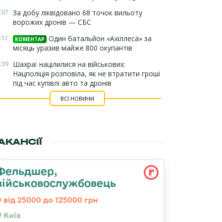
:07
За добу ліквідовано 68 точок вильоту
ворожих дронів — СБС
:51
Один батальйон «Ахіллеса» за
КОМЕНТАР
місяць уразив майже 800 окупантів
:39
Шахраї націлилися на військових:
Нацполіція розповіла, як не втратити гроші
під час купівлі авто та дронів
ВСІ НОВИНИ
АКАНСІЇ
Фельдшер,
військовослужбовець
від 25000 до 125000 грн
Київ