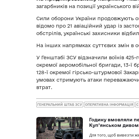
загарбників на позиції українського ві
Сили оборони України продовжують оп
відомо про 21 авіаційний удар із заст
обстрілів, українські захисники відби
На інших напрямках суттєвих змін в о
У Генштабі ЗСУ відзначили воїнів 425-
окремої аеромобільної бригади, 13-ї 
128-ї окремої гірсько-штурмової Закар
умовах стримують атаки переважаючи
втрат.
ГЕНЕРАЛЬНИЙ ШТАБ ЗСУ
ОПЕРАТИВНА ІНФОРМАЦІЯ
С
Годину вмовляли пер
Куп’янськом дивом
Для того, щоб вивезти жі