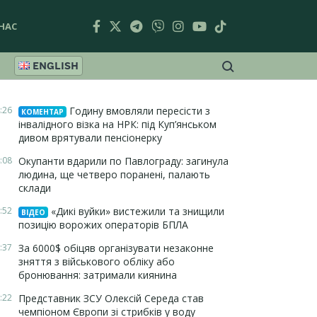
НАС
ENGLISH
:26
Годину вмовляли пересісти з
КОМЕНТАР
інвалідного візка на НРК: під Куп’янськом
дивом врятували пенсіонерку
:08
Окупанти вдарили по Павлограду: загинула
людина, ще четверо поранені, палають
склади
:52
«Дикі вуйки» вистежили та знищили
ВІДЕО
позицію ворожих операторів БПЛА
:37
За 6000$ обіцяв організувати незаконне
зняття з військового обліку або
бронювання: затримали киянина
:22
Представник ЗСУ Олексій Середа став
чемпіоном Європи зі стрибків у воду