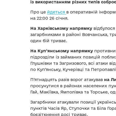
із використанням різних типів озбро
Про це
йдеться
в оперативній інформ
на 22:00 26 січня.
На Харківському напрямку
відбулося
загарбниками в районі Вовчанська, три
один бій триває.
На Куп’янському напрямку
противник
підрозділи із займаних позицій поблиз
Глушківки та Загризового, всі атаки ві
по Куп’янську, Кучерівці та Петропавлі
П’ятнадцять разів ворог атакував
на Л
просунутися в районах населених пунк
Гай, Макіївка, Ямполівка та Торське, о
Загарбники атакували позиції українсь
пунктів Часів Яр, Ступочки та Біла Гор
боєзіткнення досі триває.