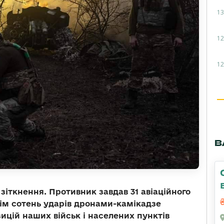
13
12
12
В
 зіткнення. Противник завдав 31 авіаційного
сім сотень ударів дронами-камікадзе
ицій наших військ і населених пунктів