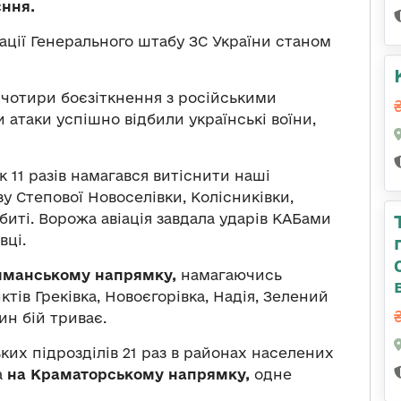
єння.
ації Генерального штабу ЗС України станом
 чотири боєзіткнення з російськими
 атаки успішно відбили українські воїни,
 11 разів намагався витіснити наші
у Степової Новоселівки, Колісниківки,
дбиті. Ворожа авіація завдала ударів КАБами
вці.
иманському напрямку,
намагаючись
тів Греківка, Новоєгорівка, Надія, Зелений
дин бій триває.
ких підрозділів 21 раз в районах населених
а
на Краматорському напрямку,
одне