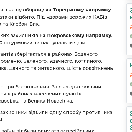
ся в нашу оборону
на Торецькому напрямку.
 атаки відбито. Під ударами ворожих КАБів
 та Клебан-Бик.
ьких захисників
на Покровському напрямку.
70 штурмових та наступальних дій.
антів зберігається в районах Водяного
Променю, Зеленого, Удачного, Котлиного,
нка, Дачного та Янтарного. Шість боєзіткнень
є три боєзіткнення. За сьогодні росіяни
ися в районах населених пунктів
восілка та Велика Новосілка.
 захисники відбили одну спробу противника
и.
 воїни відбили одну атаку російських