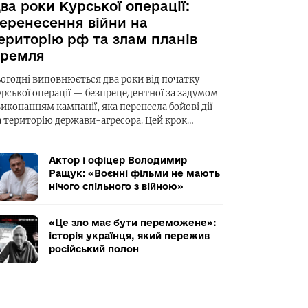
ва роки Курської операції:
еренесення війни на
ериторію рф та злам планів
ремля
ьогодні виповнюється два роки від початку
урської операції — безпрецедентної за задумом
виконанням кампанії, яка перенесла бойові дії
а територію держави-агресора. Цей крок…
Актор і офіцер Володимир
Ращук: «Воєнні фільми не мають
нічого спільного з війною»
«Це зло має бути переможене»:
історія українця, який пережив
російський полон