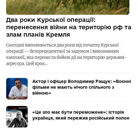
Два роки Курської операції:
перенесення війни на територію рф та
злам планів Кремля
Сьогодні виповнюється два роки від початку Курської
операції — безпрецедентної за задумом і виконанням
кампанії, яка перенесла бойові дії на територію держави-
агресора. Цей крок…
Актор і офіцер Володимир Ращук: «Воєнні
фільми не мають нічого спільного з
війною»
«Це зло має бути переможене»: історія
українця, який пережив російський полон