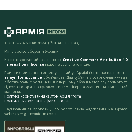
© 2018 - 2026, ІНФОРМАЦІЙНЕ АГЕНТСТВО,
Міністерство оборони України
Контент доступний за ліцензією
Creative Commons Attribution 4.0
International license
якщо не зазначено інше.
При використанні контенту з сайту АрміяInform посилання на
armyinform.com.ua
обов’язкове. Для суб’єктів у сфері онлайн-медіа
обов’язковим є розміщення у першому абзаці матеріалу прямого та
відкритого для пошукових систем гіперпосилання на цитований
матеріал.
Політика користування сайтом АрміяInform
Політика використання файлів cookie
Зауваження та пропозиції по роботі сайту надсилайте на адресу:
webmaster@armyinform.com.ua