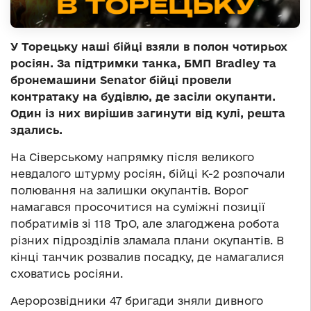
У Торецьку наші бійці взяли в полон чотирьох
росіян. За підтримки танка, БМП Bradley та
бронемашини Senator бійці провели
контратаку на будівлю, де засіли окупанти.
Один із них вирішив загинути від кулі, решта
здались.
На Сіверському напрямку після великого
невдалого штурму росіян, бійці К-2 розпочали
полювання на залишки окупантів. Ворог
намагався просочитися на суміжні позиції
побратимів зі 118 ТрО, але злагоджена робота
різних підрозділів зламала плани окупантів. В
кінці танчик розвалив посадку, де намагалися
сховатись росіяни.
Аеророзвідники 47 бригади зняли дивного