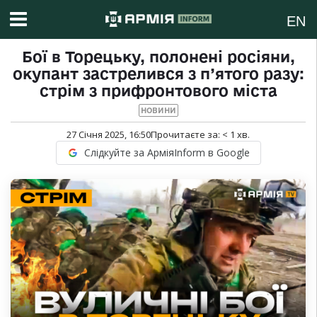
EN
Бої в Торецьку, полонені росіяни,
окупант застрелився з п’ятого разу:
стрім з прифронтового міста
НОВИНИ
27 Січня 2025, 16:50
Прочитаєте за:
< 1
хв.
Слідкуйте за АрміяInform в Google