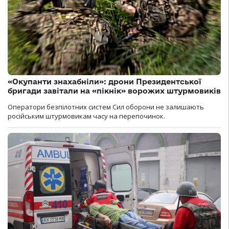
«Окупанти знахабніли»: дрони Президентської
бригади завітали на «пікнік» ворожих штурмовиків
Оператори безпілотних систем Сил оборони не залишають
російським штурмовикам часу на перепочинок.