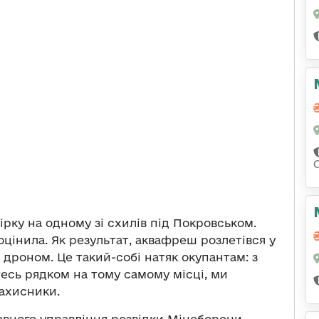
рку на одному зі схилів під Покровськом.
цінила. Як результат, аквафреш розлетівся у
 дроном. Це такий-собі натяк окупантам: з
есь рядком на тому самому місці, ми
захисники.
ловного управління розвідки Міноборони