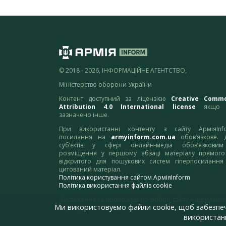
© 2018 - 2026, ІНФОРМАЦІЙНЕ АГЕНТСТВО,
Міністерство оборони України
Контент доступний за ліцензією
Creative Comm
Attribution 4.0 International license
якщо 
зазначено інше.
При використанні контенту з сайту АрміяInf
посилання на
armyinform.com.ua
обов’язкове. 
суб’єктів у сфері онлайн-медіа обов’язкови
розміщення у першому абзаці матеріалу прямого
відкритого для пошукових систем гіперпосилання
цитований матеріал.
Політика користування сайтом АрміяInform
Політика використання файлів cookie
Зауваження та пропозиції по роботі сайту надсилайте
Ми використовуємо файли cookie, щоб забезпе
адресу:
webmaster@armyinform.com.ua
використанн