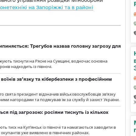
нетехнікі на Запоріжжі та в районі
ипиняється: Трегубов назвав головну загрозу для
вжують тиснути на Рясне на Сумщині, водночас основна
ронів надходить із півночі.
воїнів зв’язку та кібербезпеки з професійним
о свята президент відзначив військовослужбовців зв’язку
ими нагородами та подякував їм за службу й захист України.
ся під загрозою: росіяни тиснуть із кількох
ють тиск на Куп’янськ із півночі та намагаються заводити в
у окупантів уже виявлено в північних районах.