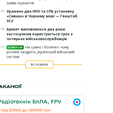
заяви окупантів
:26
Уражено два НПЗ та СПБ установку
«Сиваш» в Чорному морі — Генштаб
ЗСУ
:08
Армія+ виповнилося два роки:
застосунком користуються троє з
чотирьох військовослужбовців
:55
«Їм сумно і боляче»: чому
КОМЕНТАР
росіяни заздрять українській військовій
системі
ВСІ НОВИНИ
АКАНСІЇ
Радіотехнік БпЛА, FPV
від 20000 до 120000 грн