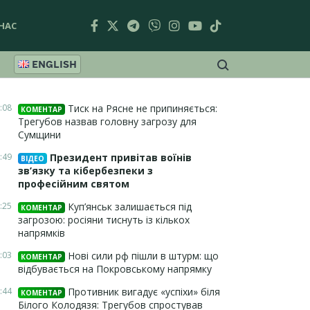
НАС
ENGLISH
:08
Тиск на Рясне не припиняється:
КОМЕНТАР
Трегубов назвав головну загрозу для
Сумщини
:49
Президент привітав воїнів
ВІДЕО
зв’язку та кібербезпеки з
професійним святом
:25
Куп’янськ залишається під
КОМЕНТАР
загрозою: росіяни тиснуть із кількох
напрямків
:03
Нові сили рф пішли в штурм: що
КОМЕНТАР
відбувається на Покровському напрямку
:44
Противник вигадує «успіхи» біля
КОМЕНТАР
Білого Колодязя: Трегубов спростував