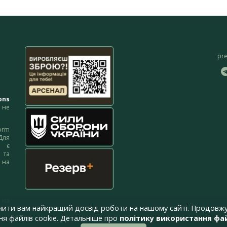
pr
ons
не
orm
Для
м є
 та
 на
 на
чити вам найкращий досвід роботи на нашому сайті. Продовжу
я файлів cookie. Детальніше про
політику використання фай