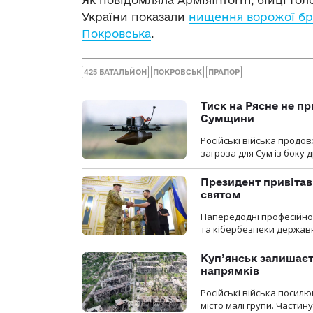
України показали
нищення ворожої бро
Покровська
.
425 БАТАЛЬЙОН
ПОКРОВСЬК
ПРАПОР
Тиск на Рясне не пр
Сумщини
Російські війська продо
загроза для Сум із боку д
Президент привітав 
святом
Напередодні професійног
та кібербезпеки державн
Куп’янськ залишаєть
напрямків
Російські війська посилю
місто малі групи. Частин