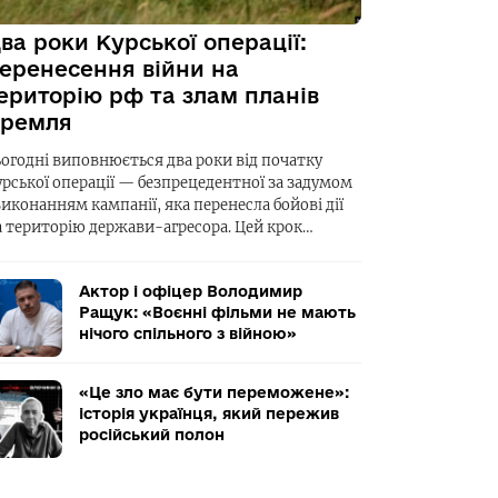
ва роки Курської операції:
еренесення війни на
ериторію рф та злам планів
ремля
ьогодні виповнюється два роки від початку
урської операції — безпрецедентної за задумом
виконанням кампанії, яка перенесла бойові дії
а територію держави-агресора. Цей крок…
Актор і офіцер Володимир
Ращук: «Воєнні фільми не мають
нічого спільного з війною»
«Це зло має бути переможене»:
історія українця, який пережив
російський полон