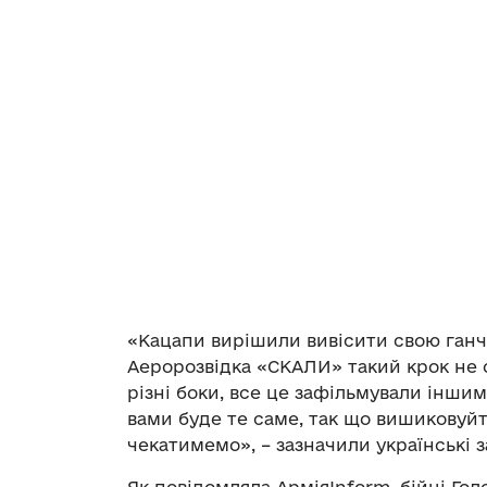
«Кацапи вирішили вивісити свою ганчі
Аеророзвідка «СКАЛИ» такий крок не о
різні боки, все це зафільмували іншим
вами буде те саме, так що вишиковуйт
чекатимемо», – зазначили українські 
Як повідомляла АрміяInform, бійці Го