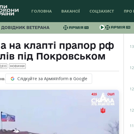
ГОЛОВНА
ВАКАНСІЇ
СОЦЗАХИСТ
ПРО 
ДОВІДНИК ВЕТЕРАНА
а на клапті прапор рф
13
илів під Покровськом
ДЕО
НОВИНИ
12
Слідкуйте за АрміяInform в Google
хв.
12
12
11