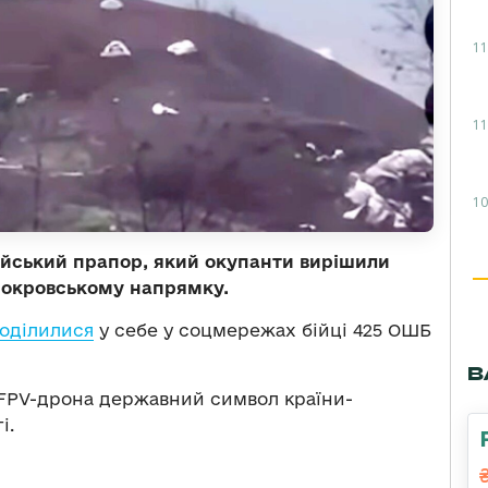
11
11
10
ійський прапор, який окупанти вирішили
 Покровському напрямку.
оділилися
у себе у соцмережах бійці 425 ОШБ
В
 FPV-дрона державний символ країни-
і.