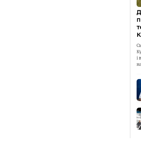
Д
п
т
К
С
К
і 
н