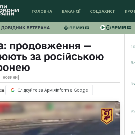
ГОЛОВНА
ВАКАНСІЇ
СОЦЗАХИСТ
ПРО 
ДОВІДНИК ВЕТЕРАНА
а: продовження —
10
юють за російською
9:
ронею
НОВИНИ
9:
Слідкуйте за АрміяInform в Google
хв.
9:
9: