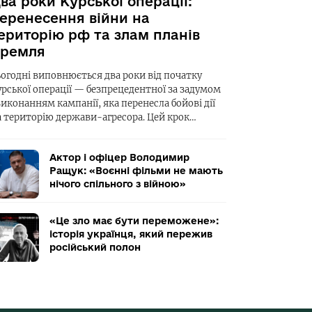
ва роки Курської операції:
еренесення війни на
ериторію рф та злам планів
ремля
ьогодні виповнюється два роки від початку
урської операції — безпрецедентної за задумом
виконанням кампанії, яка перенесла бойові дії
а територію держави-агресора. Цей крок…
Актор і офіцер Володимир
Ращук: «Воєнні фільми не мають
нічого спільного з війною»
«Це зло має бути переможене»:
історія українця, який пережив
російський полон