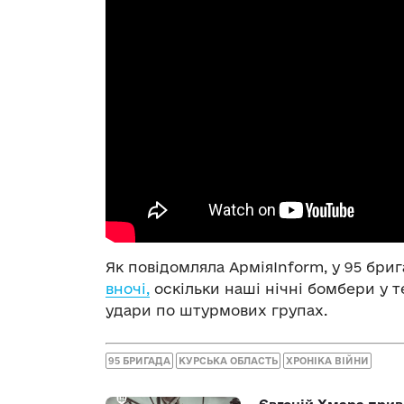
Як повідомляла АрміяInform, у 95 бриг
вночі,
оскільки наші нічні бомбери у 
удари по штурмових групах.
95 БРИГАДА
КУРСЬКА ОБЛАСТЬ
ХРОНІКА ВІЙНИ