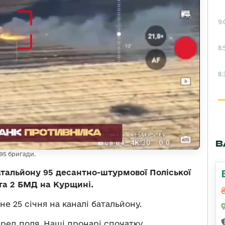
9:
8:
8:
В
95 бригади.
тальйону 95 десантно-штурмової Поліської
та 2 БМД на Курщині.
е 25 січня на каналі батальйону.
ред поля. Наші дронарі спочатку