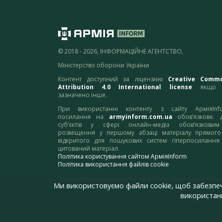
© 2018 - 2026, ІНФОРМАЦІЙНЕ АГЕНТСТВО,
Міністерство оборони України
Контент доступний за ліцензією
Creative Comm
Attribution 4.0 International license
якщо 
зазначено інше.
При використанні контенту з сайту АрміяInf
посилання на
armyinform.com.ua
обов’язкове. 
суб’єктів у сфері онлайн-медіа обов’язкови
розміщення у першому абзаці матеріалу прямого
відкритого для пошукових систем гіперпосилання
цитований матеріал.
Політика користування сайтом АрміяInform
Політика використання файлів cookie
Зауваження та пропозиції по роботі сайту надсилайте
Ми використовуємо файли cookie, щоб забезпе
адресу:
webmaster@armyinform.com.ua
використанн