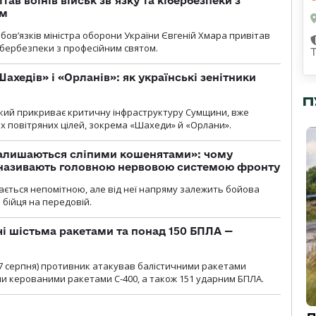
тав воїнів військ зв’язку та кібербезпеки з
ом
ов’язків міністра оборони України Євгеній Хмара привітав
 кібербезпеки з професійним святом.
ахедів» і «Орланів»: як українські зенітники
П
 який прикриває критичну інфраструктуру Сумщини, вже
 повітряних цілей, зокрема «Шахеди» й «Орлани».
залишаються сліпими кошенятами»: чому
к називають головною нервовою системою фронту
ається непомітною, але від неї напряму залежить бойова
 бійця на передовій.
чі шістьма ракетами та понад 150 БПЛА —
00 7 серпня) противник атакував балістичними ракетами
ми керованими ракетами С-400, а також 151 ударним БПЛА.