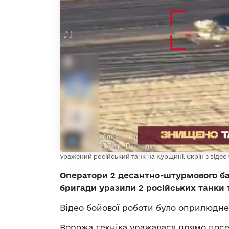
Уражений російський танк на Курщині. Скрін з відео 
Оператори 2 десантно-штурмового ба
бригади уразили 2 російських танки 
Відео бойової роботи було оприлюднен
Ворожа техніка уражалася прямо посе