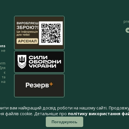
pr
ons
не
orm
Для
м є
 та
 на
 на
чити вам найкращий досвід роботи на нашому сайті. Продовжу
я файлів cookie. Детальніше про
політику використання фай
Погоджуюсь