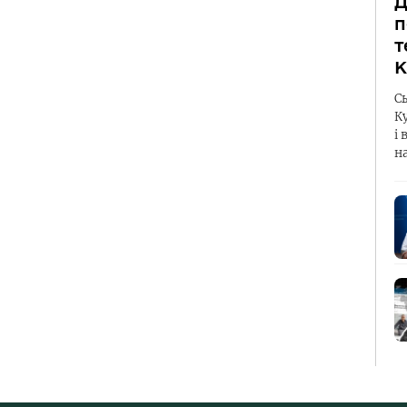
Д
п
т
К
С
К
і 
н