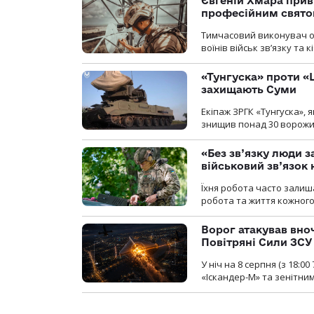
Євгеній Хмара приві
професійним свят
Тимчасовий виконувач об
воїнів військ зв’язку та
«Тунгуска» проти «Ш
захищають Суми
Екіпаж ЗРГК «Тунгуска»,
знищив понад 30 ворожих
«Без зв’язку люди 
військовий зв’язо
Їхня робота часто залиш
робота та життя кожного
Ворог атакував вно
Повітряні Сили ЗСУ
У ніч на 8 серпня (з 18:
«Іскандер-М» та зенітни