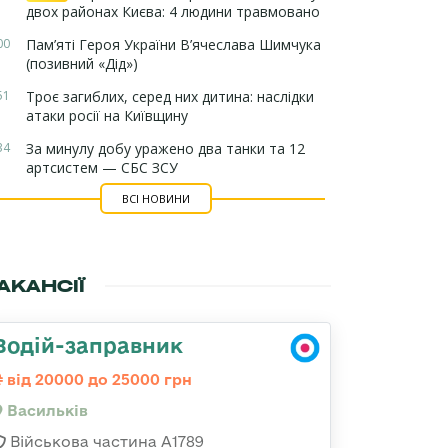
двох районах Києва: 4 людини травмовано
00
Пам’яті Героя України В’ячеслава Шимчука
(позивний «Дід»)
51
Троє загиблих, серед них дитина: наслідки
атаки росії на Київщину
34
За минулу добу уражено два танки та 12
артсистем — СБС ЗСУ
ВСІ НОВИНИ
АКАНСІЇ
Водій-заправник
від 20000 до 25000 грн
Васильків
Військова частина А1789