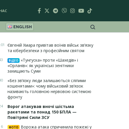
НАС
ENGLISH
:01
Євгеній Хмара привітав воїнів військ зв’язку
та кібербезпеки з професійним святом
43
«Тунгуска» проти «Шахедів» і
ВІДЕО
«Орланів»: як українські зенітники
захищають Суми
40
«Без зв’язку люди залишаються сліпими
кошенятами»: чому військовий зв’язок
називають головною нервовою системою
фронту
24
Ворог атакував вночі шістьма
ракетами та понад 150 БПЛА —
Повітряні Сили ЗСУ
16
Ворожа атака спричинила пожежі у
ФОТО