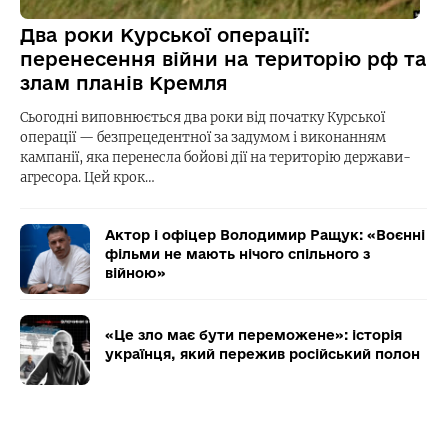
Два роки Курської операції:
перенесення війни на територію рф та
злам планів Кремля
Сьогодні виповнюється два роки від початку Курської
операції — безпрецедентної за задумом і виконанням
кампанії, яка перенесла бойові дії на територію держави-
агресора. Цей крок…
Актор і офіцер Володимир Ращук: «Воєнні
фільми не мають нічого спільного з
війною»
«Це зло має бути переможене»: історія
українця, який пережив російський полон