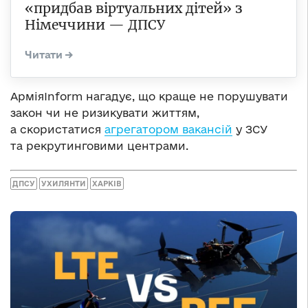
«придбав віртуальних дітей» з
Німеччини — ДПСУ
АрміяInform нагадує, що краще не порушувати
закон чи не ризикувати життям,
а скористатися
агрегатором вакансій
у ЗСУ
та рекрутинговими центрами.
ДПСУ
УХИЛЯНТИ
ХАРКІВ