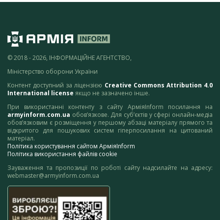
© 2018 - 2026, ІНФОРМАЦІЙНЕ АГЕНТСТВО,
Міністерство оборони України
Контент доступний за ліцензією
Creative Commons Attribution 4.0
International license
якщо не зазначено інше.
При використанні контенту з сайту АрміяInform посилання на
armyinform.com.ua
обов’язкове. Для суб’єктів у сфері онлайн-медіа
обов’язковим є розміщення у першому абзаці матеріалу прямого та
відкритого для пошукових систем гіперпосилання на цитований
матеріал.
Політика користування сайтом АрміяInform
Політика використання файлів cookie
Зауваження та пропозиції по роботі сайту надсилайте на адресу:
webmaster@armyinform.com.ua