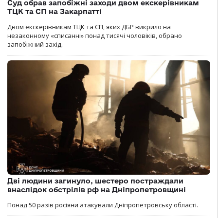
Суд обрав запобіжні заходи двом екскерівникам
ТЦК та СП на Закарпатті
Двом екскерівникам ТЦК та СП, яких ДБР викрило на
незаконному «списанні» понад тисячі чоловіків, обрано
запобіжний захід.
Дві людини загинуло, шестеро постраждали
внаслідок обстрілів рф на Дніпропетровщині
Понад 50 разів росіяни атакували Дніпропетровську області.