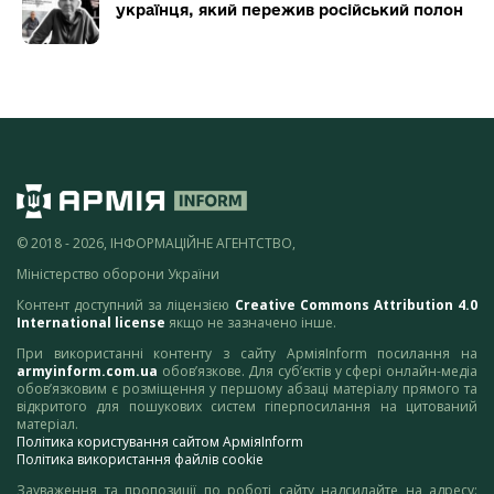
українця, який пережив російський полон
© 2018 - 2026, ІНФОРМАЦІЙНЕ АГЕНТСТВО,
Міністерство оборони України
Контент доступний за ліцензією
Creative Commons Attribution 4.0
International license
якщо не зазначено інше.
При використанні контенту з сайту АрміяInform посилання на
armyinform.com.ua
обов’язкове. Для суб’єктів у сфері онлайн-медіа
обов’язковим є розміщення у першому абзаці матеріалу прямого та
відкритого для пошукових систем гіперпосилання на цитований
матеріал.
Політика користування сайтом АрміяInform
Політика використання файлів cookie
Зауваження та пропозиції по роботі сайту надсилайте на адресу: