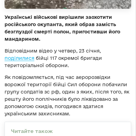
Українські військові вирішили заохотити
російського окупанта, який обрав замість
безглуздої смерті полон, пригостивши його
мандарином.
Відповідним відео у четвер, 23 січня,
поділилися
бійці 117 окремої бригади
територіальної оборони.
Як повідомляється, під час аеророзвідки
ворожої території бійці Сил оборони побачили
групу солдатів зс рф, один з яких, після того, як
решту його поплічників було ліквідовано за
допомогою скидів, погодився здатися
українським захисникам.