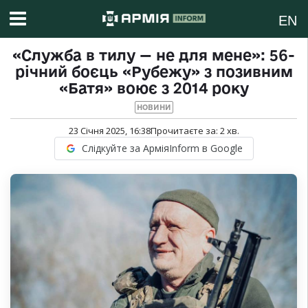
EN
«Служба в тилу — не для мене»: 56-
річний боєць «Рубежу» з позивним
«Батя» воює з 2014 року
НОВИНИ
23 Січня 2025, 16:38
Прочитаєте за:
2
хв.
Слідкуйте за АрміяInform в Google