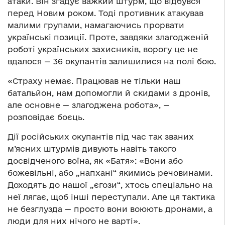
атаки. Він згадує важкий штурм, що відбувся
перед Новим роком. Тоді противник атакував
малими групами, намагаючись прорвати
українські позиції. Проте, завдяки злагодженій
роботі українських захисників, ворогу це не
вдалося — 36 окупантів залишилися на полі бою.
«Страху немає. Працював не тільки наш
батальйон, нам допомогли й скидами з дронів,
але основне — злагоджена робота», —
розповідає боєць.
Дії російських окупантів під час так званих
м’ясних штурмів дивують навіть такого
досвідченого воїна, як «Батя»: «Вони або
божевільні, або „напхані“ якимись речовинами.
Доходять до нашої „єгози“, хтось спеціально на
неї лягає, щоб інші переступали. Але ця тактика
не безглузда — просто вони воюють дронами, а
люди для них нічого не варті».