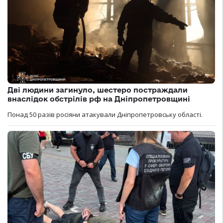
Дві людини загинуло, шестеро постраждали
внаслідок обстрілів рф на Дніпропетровщині
Понад 50 разів росіяни атакували Дніпропетровську області.