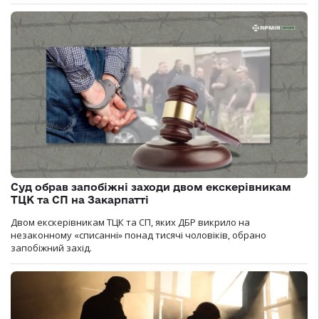
Суд обрав запобіжні заходи двом екскерівникам
ТЦК та СП на Закарпатті
Двом екскерівникам ТЦК та СП, яких ДБР викрило на
незаконному «списанні» понад тисячі чоловіків, обрано
запобіжний захід.