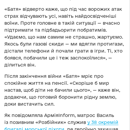
«Батя» відверто каже, що під час ворожих атак
страх відчувають усі, навіть найдосвідченіші
воїни. Проте головне в такій ситуації — вчасно
підтримати та підбадьорити побратимів.
«Удаємо, що нам самим не страшно, жартуємо.
Якось були газові скиди — ми вдягли протигази,
дістали телефони й почали грати в ігри. Ті, хто
боявся, побачили це і теж заспокоїлися», —
ділиться він.
Після закінчення війни «Батя» мріє про
спокійне життя на пенсії. «Скоріше б мир
настав, щоб діти не бачили цього», — каже він,
додаючи, що готовий боронити рідну землю,
доки вистачить сил.
Як повідомляла АрміяInform, матрос Василь
із позивним «Розбійник» служив
у 38 окремій
бригаді морської піхоти
, де героїчно захищав