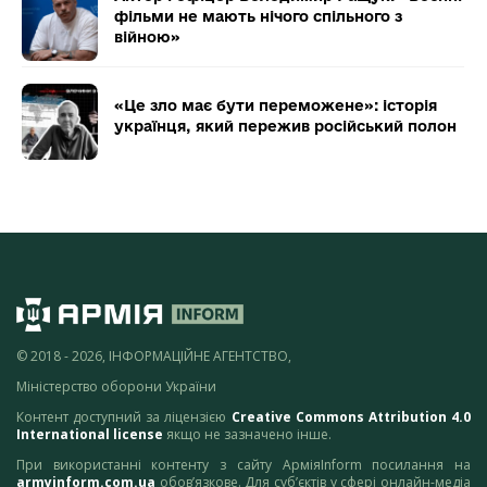
фільми не мають нічого спільного з
війною»
«Це зло має бути переможене»: історія
українця, який пережив російський полон
© 2018 - 2026, ІНФОРМАЦІЙНЕ АГЕНТСТВО,
Міністерство оборони України
Контент доступний за ліцензією
Creative Commons Attribution 4.0
International license
якщо не зазначено інше.
При використанні контенту з сайту АрміяInform посилання на
armyinform.com.ua
обов’язкове. Для суб’єктів у сфері онлайн-медіа