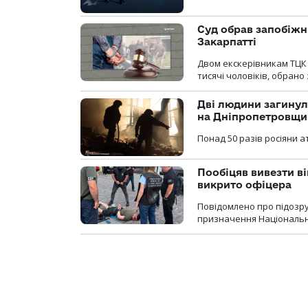
Суд обрав запобіжн
Закарпатті
Двом екскерівникам ТЦК 
тисячі чоловіків, обрано
Дві людини загинул
на Дніпропетровщи
Понад 50 разів росіяни 
Пообіцяв вивезти ві
викрито офіцера
Повідомлено про підозр
призначення Національної 