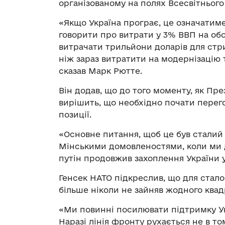
організованому на полях Всесвітньог
«Якщо Україна програє, це означатим
говорити про витрати у 3% ВВП на обо
витрачати трильйони доларів для стри
ніж зараз витратити на модернізацію
сказав Марк Рютте.
Він додав, що до того моменту, як П
вирішить, що необхідно почати перего
позиції.
«Основне питання, щоб це був сталий 
Мінськими домовленостями, коли ми д
путін продовжив захоплення України у
Генсек НАТО підкреслив, що для стало
більше ніколи не зайняв жодного квад
«Ми повинні посилювати підтримку Ук
Наразі лінія фронту рухається не в т