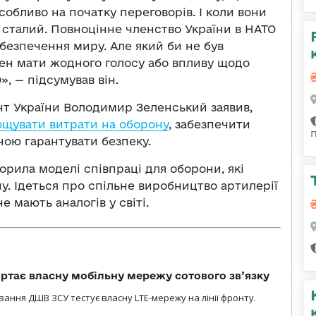
особливо на початку переговорів. І коли вони
 сталий. Повноцінне членство України в НАТО
безпечення миру. Але який би не був
нен мати жодного голосу або впливу щодо
», — підсумував він.
нт України Володимир Зеленський заявив,
ощувати витрати на оборону
, забезпечити
ною гарантувати безпеку.
орила моделі співпраці для оборони, які
. Ідеться про спільне виробництво артилерії
е мають аналогів у світі.
ртає власну мобільну мережу сотового зв’язку
вання ДШВ ЗСУ тестує власну LTE-мережу на лінії фронту.