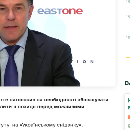
19
19
19
В
те наголосив на необхідності збільшувати
илити її позиції перед можливими
ступу на «Українському сніданку»,