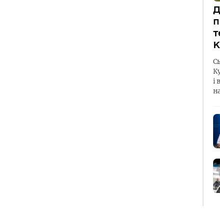
Д
п
т
К
С
К
і 
н