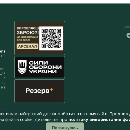
pr
ons
не
orm
Для
м є
 та
 на
 на
чити вам найкращий досвід роботи на нашому сайті. Продовжу
я файлів cookie. Детальніше про
політику використання фай
Погоджуюсь