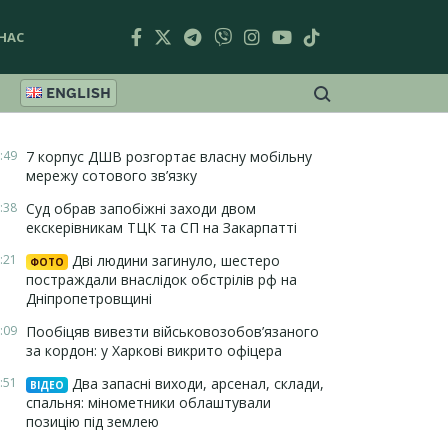
НАС
ENGLISH
:49
7 корпус ДШВ розгортає власну мобільну
мережу сотового зв’язку
:38
Суд обрав запобіжні заходи двом
екскерівникам ТЦК та СП на Закарпатті
:21
Дві людини загинуло, шестеро
ФОТО
постраждали внаслідок обстрілів рф на
Дніпропетровщині
:09
Пообіцяв вивезти військовозобов’язаного
за кордон: у Харкові викрито офіцера
:51
Два запасні виходи, арсенал, склади,
ВІДЕО
спальня: мінометники облаштували
позицію під землею