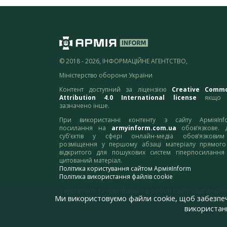
© 2018 - 2026, ІНФОРМАЦІЙНЕ АГЕНТСТВО,
Міністерство оборони України
Контент доступний за ліцензією
Creative Comm
Attribution 4.0 International license
якщо 
зазначено інше.
При використанні контенту з сайту АрміяInf
посилання на
armyinform.com.ua
обов’язкове. 
суб’єктів у сфері онлайн-медіа обов’язкови
розміщення у першому абзаці матеріалу прямого
відкритого для пошукових систем гіперпосилання
цитований матеріал.
Політика користування сайтом АрміяInform
Політика використання файлів cookie
Зауваження та пропозиції по роботі сайту надсилайте
Ми використовуємо файли cookie, щоб забезпе
адресу:
webmaster@armyinform.com.ua
використанн