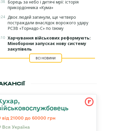
:38
Борець за небо і дитячі мрії: історія
прикордонника «Кума»
:24
Двоє людей загинули, ще четверо
постраждали внаслідок ворожого удару
РСЗВ «Торнадо-С» по Ізюму
:10
Харчування військових реформують:
Міноборони запускає нову систему
закупівель
ВСІ НОВИНИ
АКАНСІЇ
Кухар,
військовослужбовець
від 21000 до 60000 грн
Вся Україна