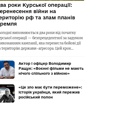
ва роки Курської операції:
еренесення війни на
ериторію рф та злам планів
ремля
ьогодні виповнюється два роки від початку
урської операції — безпрецедентної за задумом
виконанням кампанії, яка перенесла бойові дії
а територію держави-агресора. Цей крок…
Актор і офіцер Володимир
Ращук: «Воєнні фільми не мають
нічого спільного з війною»
«Це зло має бути переможене»:
історія українця, який пережив
російський полон