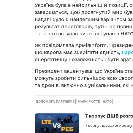
Україна була в найсильнішій позиції, 
завершаться, щоб досягнутий мир був
надалі було б найлегшим варіантом за
результат переговорів, путін не пови
того, хто вступає чи не вступає в НАТО
Як повідомляла АрміяInform, Президе
що Європа має зберігати єдність,
нар
енергетичну незалежність і бути здат
Президент акцентував, що Україна ств
можуть зробити сильнішою всю Європу
та дронів, включно з унікальними, які н
ДОПОМОГА ПАРТНЕРІВ
МАРК РЮТТЕ
НАТО
7 корпус ДШВ розго
7 корпус швидкого реагу