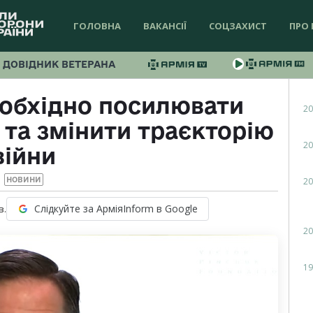
ГОЛОВНА
ВАКАНСІЇ
СОЦЗАХИСТ
ПРО 
ДОВІДНИК ВЕТЕРАНА
еобхідно посилювати
20
 та змінити траєкторію
20
війни
20
НОВИНИ
Слідкуйте за АрміяInform в Google
в.
20
19