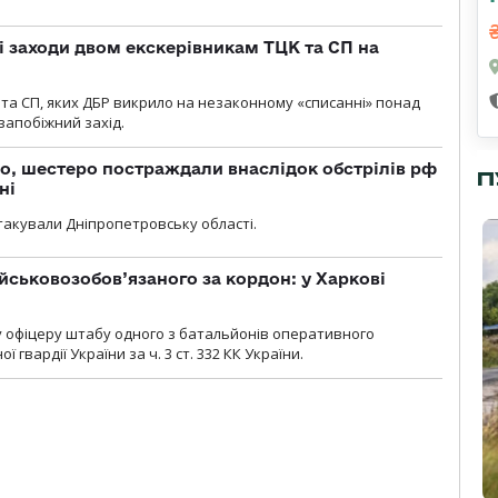
і заходи двом екскерівникам ТЦК та СП на
та СП, яких ДБР викрило на незаконному «списанні» понад
 запобіжний захід.
о, шестеро постраждали внаслідок обстрілів рф
П
ні
атакували Дніпропетровську області.
йськовозобов’язаного за кордон: у Харкові
у офіцеру штабу одного з батальйонів оперативного
гвардії України за ч. 3 ст. 332 КК України.