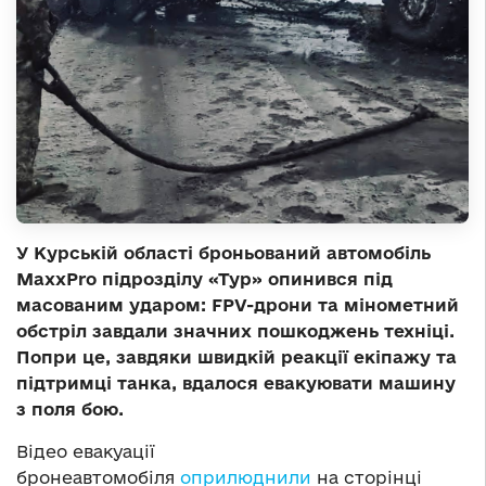
У Курській області броньований автомобіль
MaxxPro підрозділу «Тур» опинився під
масованим ударом: FPV-дрони та мінометний
обстріл завдали значних пошкоджень техніці.
Попри це, завдяки швидкій реакції екіпажу та
підтримці танка, вдалося евакуювати машину
з поля бою.
Відео евакуації
бронеавтомобіля
оприлюднили
на сторінці