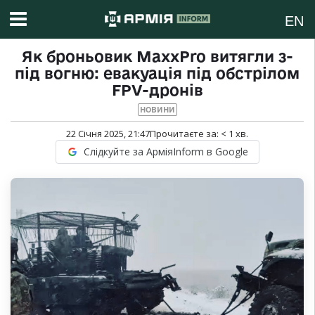
EN
Як броньовик MaxxPro витягли з-
під вогню: евакуація під обстрілом
FPV-дронів
НОВИНИ
22 Січня 2025, 21:47
Прочитаєте за:
< 1
хв.
Слідкуйте за АрміяInform в Google