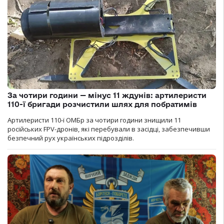
За чотири години — мінус 11 ждунів: артилеристи
110-ї бригади розчистили шлях для побратимів
Артилеристи 110-ї ОМБр за чотири години знищили 11
російських FPV-дронів, які перебували в засідці, забезпечивши
безпечний рух українських підрозділів.