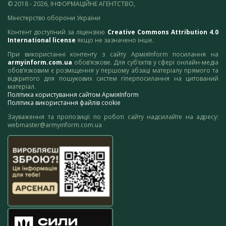
© 2018 - 2026, ІНФОРМАЦІЙНЕ АГЕНТСТВО,
Міністерство оборони України
Контент доступний за ліцензією
Creative Commons Attribution 4.0
International license
якщо не зазначено інше.
При використанні контенту з сайту АрміяInform посилання на
armyinform.com.ua
обов’язкове. Для суб’єктів у сфері онлайн-медіа
обов’язковим є розміщення у першому абзаці матеріалу прямого та
відкритого для пошукових систем гіперпосилання на цитований
матеріал.
Політика користування сайтом АрміяInform
Політика використання файлів cookie
Зауваження та пропозиції по роботі сайту надсилайте на адресу:
webmaster@armyinform.com.ua