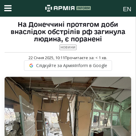
EN
На Донеччині протягом доби
внаслідок обстрілів рф загинула
людина, є поранені
НОВИНИ
22 Січня 2025, 10:11
Прочитаєте за:
< 1
хв.
Слідкуйте за АрміяInform в Google