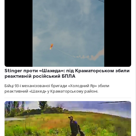
Stinger проти «Шахеда»: під Краматорськом збили
реактивній російський БПЛА
Бійці 93-ї механізованої бригади «Холодний Яр» збили
реактивний «Шахед» у Краматорському районі.