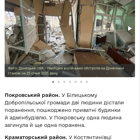
Фото: Донецька ОВА / Наслідки російських обстрілів на Донеччині
станом на 22 січня 2025 року
Покровський район.
У Білицькому
Добропільської громади дві людини дістали
поранення, пошкоджено приватні будинки
й адмінбудівлю. У Покровську одна людина
загинула й ще одна поранена.
Краматорський район.
У Костянтинівці