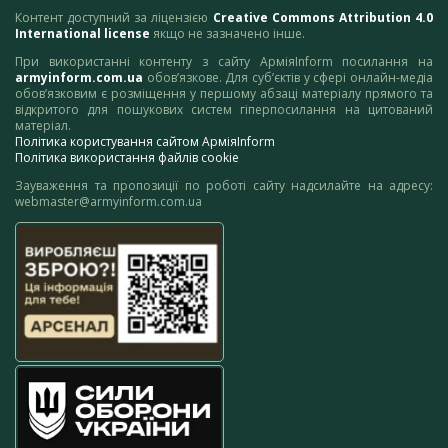
Контент доступний за ліцензією
Creative Commons Attribution 4.0
International license
якщо не зазначено інше.
При використанні контенту з сайту АрміяInform посилання на
armyinform.com.ua
обов’язкове. Для суб’єктів у сфері онлайн-медіа
обов’язковим є розміщення у першому абзаці матеріалу прямого та
відкритого для пошукових систем гіперпосилання на цитований
матеріал.
Політика користування сайтом АрміяInform
Політика використання файлів cookie
Зауваження та пропозиції по роботі сайту надсилайте на адресу:
webmaster@armyinform.com.ua