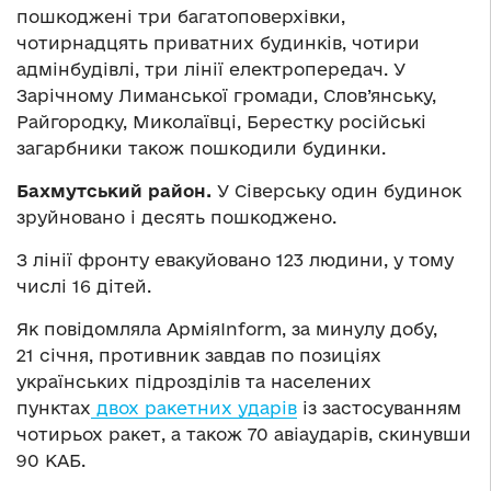
пошкоджені три багатоповерхівки,
чотирнадцять приватних будинків, чотири
адмінбудівлі, три лінії електропередач. У
Зарічному Лиманської громади, Слов’янську,
Райгородку, Миколаївці, Берестку російські
загарбники також пошкодили будинки.
Бахмутський район.
У Сіверську один будинок
зруйновано і десять пошкоджено.
З лінії фронту евакуйовано 123 людини, у тому
числі 16 дітей.
Як повідомляла АрміяInform, за минулу добу,
21 січня, противник завдав по позиціях
українських підрозділів та населених
пунктах
двох ракетних ударів
із застосуванням
чотирьох ракет, а також 70 авіаударів, скинувши
90 КАБ.