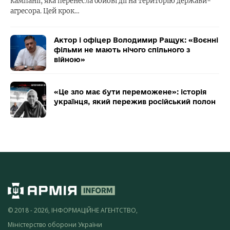
кампанії, яка перенесла бойові дії на територію держави-
агресора. Цей крок…
Актор і офіцер Володимир Ращук: «Воєнні
фільми не мають нічого спільного з
війною»
«Це зло має бути переможене»: історія
українця, який пережив російський полон
© 2018 - 2026, ІНФОРМАЦІЙНЕ АГЕНТСТВО,
Міністерство оборони України