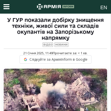
EN
У ГУР показали добірку знищення
техніки, живої сили та складів
окупантів на Запорізькому
напрямку
ВІДЕО
НОВИНИ
21 Січня 2025, 11:49
Прочитаєте за:
< 1
хв.
Слідкуйте за АрміяInform в Google