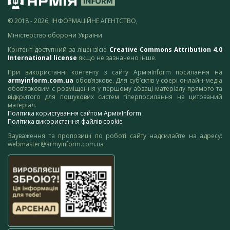
© 2018 - 2026, ІНФОРМАЦІЙНЕ АГЕНТСТВО,
Міністерство оборони України
Контент доступний за ліцензією
Creative Commons Attribution 4.0
International license
якщо не зазначено інше.
При використанні контенту з сайту АрміяInform посилання на
armyinform.com.ua
обов’язкове. Для суб’єктів у сфері онлайн-медіа
обов’язковим є розміщення у першому абзаці матеріалу прямого та
відкритого для пошукових систем гіперпосилання на цитований
матеріал.
Політика користування сайтом АрміяInform
Політика використання файлів cookie
Зауваження та пропозиції по роботі сайту надсилайте на адресу:
webmaster@armyinform.com.ua