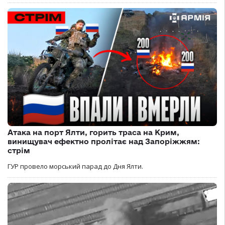
Атака на порт Ялти, горить траса на Крим,
винищувач ефектно пролітає над Запоріжжям:
стрім
ГУР провело морський парад до Дня Ялти.