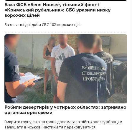
База ФСБ «Беня House», тіньовий флот і
«Кримський рубильник»: СБС уразили низку
ворожих цілей
За останні дві доби СБС 102 ворожих цілі.
Робили дезертирів у чотирьох областях: затримано
організаторів схеми
Викрито групу, яка за гроші допомагала військовослужбовцям
залишати військові частини та переховуватися.