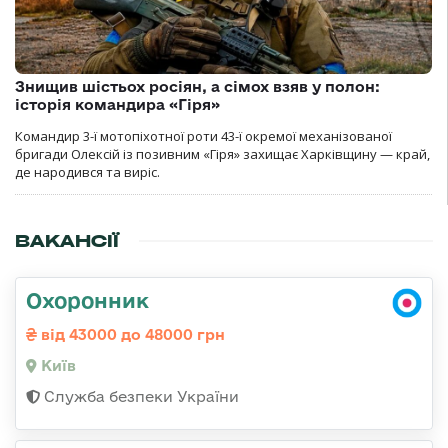
Знищив шістьох росіян, а сімох взяв у полон:
історія командира «Гіря»
Командир 3-ї мотопіхотної роти 43-ї окремої механізованої
бригади Олексій із позивним «Гіря» захищає Харківщину — край,
де народився та виріс.
ВАКАНСІЇ
Охоронник
від 43000 до 48000 грн
Київ
Служба безпеки України