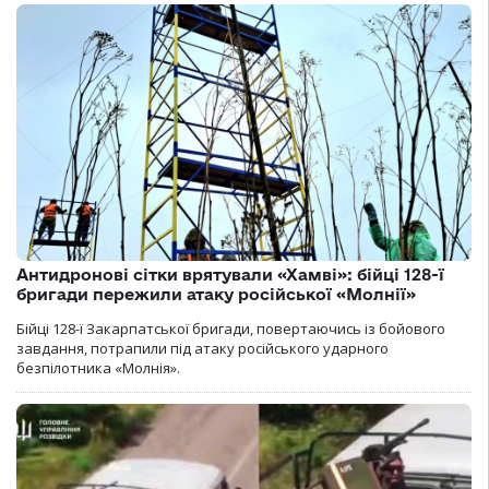
Антидронові сітки врятували «Хамві»: бійці 128-ї
бригади пережили атаку російської «Молнії»
Бійці 128-ї Закарпатської бригади, повертаючись із бойового
завдання, потрапили під атаку російського ударного
безпілотника «Молнія».