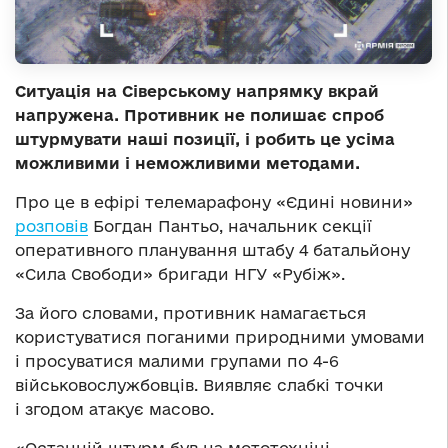
Ситуація на Сіверському напрямку вкрай
напружена. Противник не полишає спроб
штурмувати наші позиції, і робить це усіма
можливими і неможливими методами.
Про це в ефірі телемарафону «Єдині новини»
розповів
Богдан Пантьо, начальник секції
оперативного планування штабу 4 батальйону
«Сила Свободи» бригади НГУ «Рубіж».
За його словами, противник намагається
користуватися поганими природними умовами
і просуватися малими групами по 4-6
військовослужбовців. Виявляє слабкі точки
і згодом атакує масово.
«Останній штурм був на мототехніці.