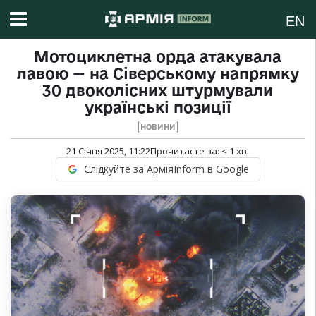
EN
Мотоциклетна орда атакувала
лавою — на Сіверському напрямку
30 двоколісних штурмували
українські позиції
НОВИНИ
21 Січня 2025, 11:22
Прочитаєте за:
< 1
хв.
Слідкуйте за АрміяInform в Google