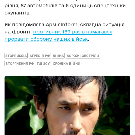
рівня, 87 автомобілів та 6 одиниць спецтехніки
окупантів.
Як повідомляла АрміяInform, складна ситуація
на фронті:
противник 189 разів намагався
прорвати оборону наших військ
.
STOPRUSSIA
АГРЕСІЯ РФ
ВІЙНА
ВОРОЖІ ОБСТРІЛИ
ВТОРГНЕННЯ РФ
ГШ ЗСУ
ХРОНІКА ВІЙНИ