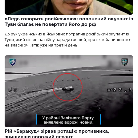
«Ледь говорить російською»: полонений окупант із
Туви благає не повертати його до рф
До рук українських військових потрапив російський окупант із
Туви, який пішов на війну заради грошей, проте побачивши все
на власні очі, втік уже на третій день
Рій «Баракуд» зірвав ротацію противника,
знищивши ворожий десант