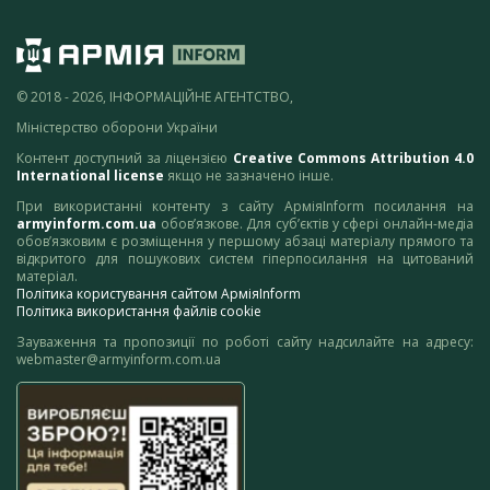
© 2018 - 2026, ІНФОРМАЦІЙНЕ АГЕНТСТВО,
Міністерство оборони України
Контент доступний за ліцензією
Creative Commons Attribution 4.0
International license
якщо не зазначено інше.
При використанні контенту з сайту АрміяInform посилання на
armyinform.com.ua
обов’язкове. Для суб’єктів у сфері онлайн-медіа
обов’язковим є розміщення у першому абзаці матеріалу прямого та
відкритого для пошукових систем гіперпосилання на цитований
матеріал.
Політика користування сайтом АрміяInform
Політика використання файлів cookie
Зауваження та пропозиції по роботі сайту надсилайте на адресу:
webmaster@armyinform.com.ua