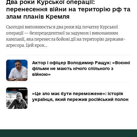
Два роки Курської операції:
перенесення війни на територію рф та
злам планів Кремля
Сьогодні виповнюється два роки від початку Курської
операції — безпрецедентної за задумом і виконанням
кампанії, яка перенесла бойові дії на територію держави-
агресора. Цей крок…
Актор і офіцер Володимир Ращук: «Воєнні
фільми не мають нічого спільного з
війною»
«Це зло має бути переможене»: історія
українця, який пережив російський полон