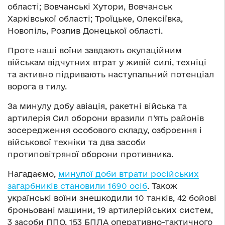
області; Вовчанські Хутори, Вовчанськ
Харківської області; Троїцьке, Олексіївка,
Новопіль, Розлив Донецької області.
Проте наші воїни завдають окупаційним
військам відчутних втрат у живій силі, техніці
та активно підривають наступальний потенціал
ворога в тилу.
За минулу добу авіація, ракетні війська та
артилерія Сил оборони вразили п’ять районів
зосередження особового складу, озброєння і
військової техніки та два засоби
протиповітряної оборони противника.
Нагадаємо,
минулої доби втрати російських
загарбників становили 1690 осіб
. Також
українські воїни знешкодили 10 танків, 42 бойові
броньовані машини, 19 артилерійських систем,
3 засоби ППО, 153 БПЛА оперативно-тактичного