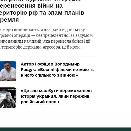
еренесення війни на
ериторію рф та злам планів
ремля
ьогодні виповнюється два роки від початку
урської операції — безпрецедентної за задумом
виконанням кампанії, яка перенесла бойові дії
а територію держави-агресора. Цей крок…
Актор і офіцер Володимир
Ращук: «Воєнні фільми не мають
нічого спільного з війною»
«Це зло має бути переможене»:
історія українця, який пережив
російський полон