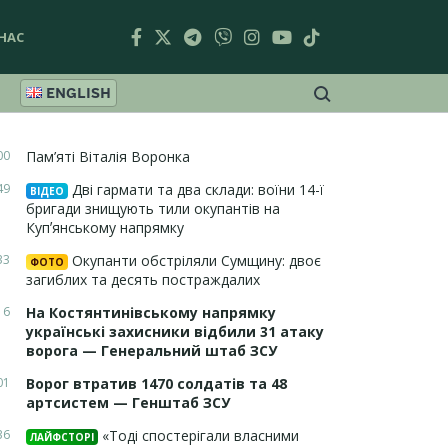
НАС
ENGLISH
00
Пам’яті Віталія Воронка
49
Дві гармати та два склади: воїни 14-ї
ВІДЕО
бригади знищують тили окупантів на
Купʼянському напрямку
33
Окупанти обстріляли Сумщину: двоє
ФОТО
загиблих та десять постраждалих
16
На Костянтинівському напрямку
українські захисники відбили 31 атаку
ворога — Генеральний штаб ЗСУ
01
Ворог втратив 1470 солдатів та 48
артсистем — Генштаб ЗСУ
36
«Тоді спостерігали власними
ЛАЙФСТОРІ