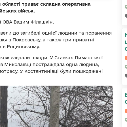
й області триває складна оперативна
йських військ.
 ОВА Вадим Філашкін.
вели до загибелі однієї людини та поранення
ку в Покровську, а також три приватні
и в Родинському.
кож завдали шкоди. У Ставках Лиманської
в Миколаївці постраждала одна людина,
плотрасу. У Костянтинівці були пошкоджені