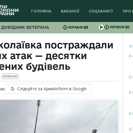
ГОЛОВНА
ВАКАНСІЇ
СОЦЗАХИСТ
ПРО 
ДОВІДНИК ВЕТЕРАНА
колаївка постраждали
9:
их атак — десятки
8:
них будівель
8:
НОВИНИ
Слідкуйте за АрміяInform в Google
хв.
8:
8:
6: