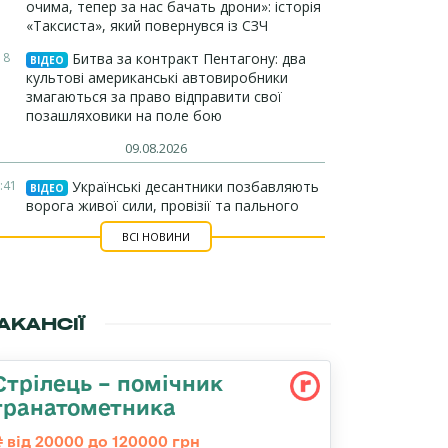
очима, тепер за нас бачать дрони»: історія
«Таксиста», який повернувся із СЗЧ
18
Битва за контракт Пентагону: два
ВІДЕО
культові американські автовиробники
змагаються за право відправити свої
позашляховики на поле бою
09.08.2026
:41
Українські десантники позбавляють
ВІДЕО
ворога живої сили, провізії та пального
ВСІ НОВИНИ
АКАНСІЇ
Стрілець – помічник
гранатометника
від 20000 до 120000 грн