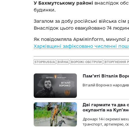
У Бахмутському районі
внаслідок обс
будинки.
Загалом за добу російські війська сім
Внаслідок цього евакуйовано 74 людини
Як повідомляла АрміяInform, минулої
Харківщині зафіксовано численні по
STOPRUSSIA
ВІЙНА
ВОРОЖІ ОБСТРІЛИ
ВТОРГНЕННЯ 
Пам’яті Віталія Во
Віталій Воронко народивс
Дві гармати та два 
окупантів на Купʼя
Дронарі 14-ї окремої ме
транспорт, артилерію, ск