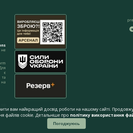
pr
ons
не
orm
Для
м є
 та
 на
 на
чити вам найкращий досвід роботи на нашому сайті. Продовжу
я файлів cookie. Детальніше про
політику використання фай
Погоджуюсь