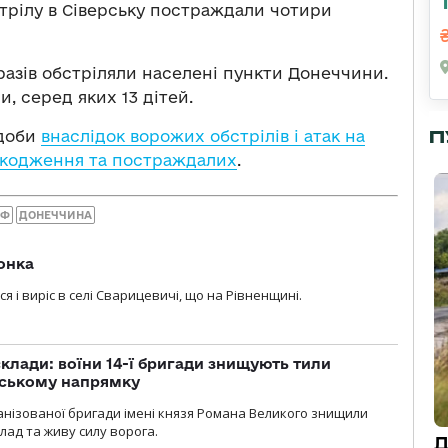
трілу в Сіверську постраждали чотири
 разів обстріляли населені пункти Донеччини.
, серед яких 13 дітей.
П
 доби
внаслідок ворожих обстрілів і атак на
шкодження та постраждалих
.
РФ
ДОНЕЧЧИНА
ронка
я і виріс в селі Сварицевичі, що на Рівненщині.
склади: воїни 14-ї бригади знищують тили
нському напрямку
ханізованої бригади імені князя Романа Великого знищили
лад та живу силу ворога.
Д