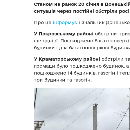
Станом на ранок 20 січня в Донецькі
ситуація через постійні обстріли росі
Про це
інформує
начальник Донецької
У Покровському районі
обстріли приз
ще однієї. Пошкоджено багатоповерхів
будинки і два багатоповерхові будинк
У Краматорському районі
обстріли та
громади було пошкоджено будинок, а 
пошкоджено 14 будинків, газогін і те
три будинки та газогін.