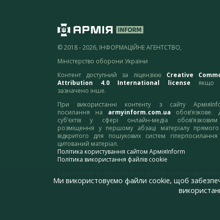
© 2018 - 2026, ІНФОРМАЦІЙНЕ АГЕНТСТВО,
Міністерство оборони України
Контент доступний за ліцензією
Creative Comm
Attribution 4.0 International license
якщо 
зазначено інше.
При використанні контенту з сайту АрміяInf
посилання на
armyinform.com.ua
обов’язкове. 
суб’єктів у сфері онлайн-медіа обов’язкови
розміщення у першому абзаці матеріалу прямого
відкритого для пошукових систем гіперпосилання
цитований матеріал.
Політика користування сайтом АрміяInform
Політика використання файлів cookie
Зауваження та пропозиції по роботі сайту надсилайте
Ми використовуємо файли cookie, щоб забезпе
адресу:
webmaster@armyinform.com.ua
використанн