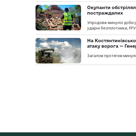
Окупанти обстрілял
постраждалих
Упродовж минулої доби р
ударні безпілотники, FPV
На Костянтинівсько
атаку ворога — Ген
Загалом протягом минуло