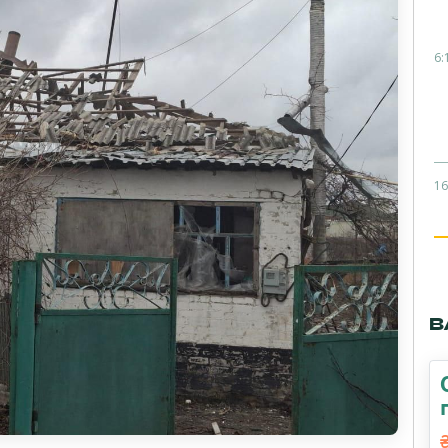
6:
16
В