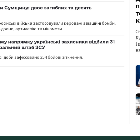
п
и Сумщину: двоє загиблих та десять
т
К
осійські війська застосовували керовані авіаційні бомби,
-дрони, артилерію та міномети.
С
К
му напрямку українські захисники відбили 31
і 
еральний штаб ЗСУ
н
ї доби зафіксовано 254 бойові зіткнення.