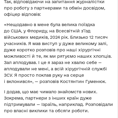
Так, відповідаючи на запитання журналістки
про роботу з партнерами та обмін досвідом,
офіцер відповів:
«Нещодавно в мене була велика поїздка
до США, у Флориду, на Всесвітній з’їзд
військових медиків, 2024 рік. Близько 12 тисяч
учасників. Я мав виступ у дуже великому залі,
дуже коротко розповів про наші хірургічні
можливості й те, як ми рятуємо наших хлопців.
Зал аплодував. І це я зараз не хвалю себе —
аплодували не мені, а всій хірургічній службі
ЗСУ. Я просто поклав руку на серце
і вклонився», — розповів Костянтин Гуменюк.
І додав, що має чимало знайомств нових.
Зокрема, партнери з інших країн дуже
підтримували — Ізраїль, наприклад. Розповідали
про власні виклики та обсяги роботи.