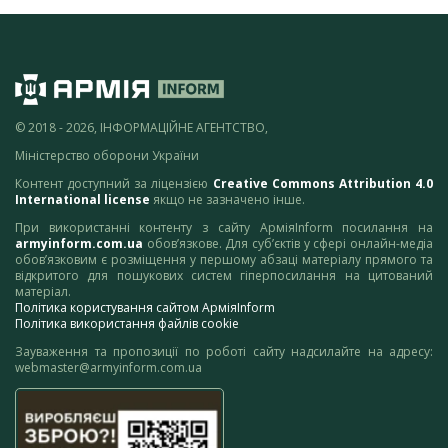
© 2018 - 2026, ІНФОРМАЦІЙНЕ АГЕНТСТВО,
Міністерство оборони України
Контент доступний за ліцензією
Creative Commons Attribution 4.0
International license
якщо не зазначено інше.
При використанні контенту з сайту АрміяInform посилання на
armyinform.com.ua
обов’язкове. Для суб’єктів у сфері онлайн-медіа
обов’язковим є розміщення у першому абзаці матеріалу прямого та
відкритого для пошукових систем гіперпосилання на цитований
матеріал.
Політика користування сайтом АрміяInform
Політика використання файлів cookie
Зауваження та пропозиції по роботі сайту надсилайте на адресу:
webmaster@armyinform.com.ua