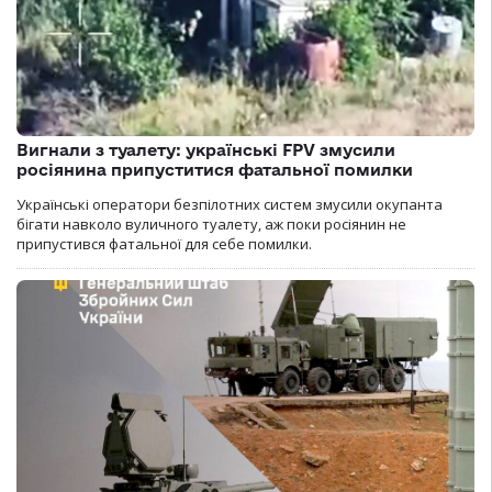
Вигнали з туалету: українські FPV змусили
росіянина припуститися фатальної помилки
Українські оператори безпілотних систем змусили окупанта
бігати навколо вуличного туалету, аж поки росіянин не
припустився фатальної для себе помилки.