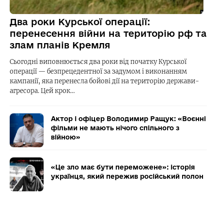
Два роки Курської операції:
перенесення війни на територію рф та
злам планів Кремля
Сьогодні виповнюється два роки від початку Курської
операції — безпрецедентної за задумом і виконанням
кампанії, яка перенесла бойові дії на територію держави-
агресора. Цей крок…
Актор і офіцер Володимир Ращук: «Воєнні
фільми не мають нічого спільного з
війною»
«Це зло має бути переможене»: історія
українця, який пережив російський полон