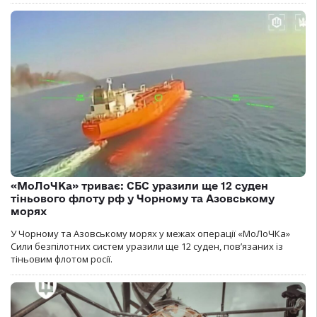
«МоЛоЧКа» триває: СБС уразили ще 12 суден
тіньового флоту рф у Чорному та Азовському
морях
У Чорному та Азовському морях у межах операції «МоЛоЧКа»
Сили безпілотних систем уразили ще 12 суден, пов’язаних із
тіньовим флотом росії.