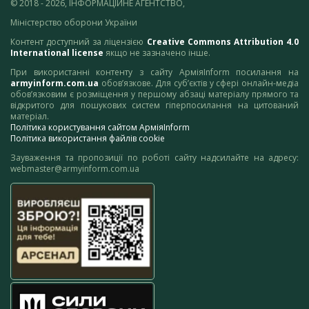
© 2018 - 2026, ІНФОРМАЦІЙНЕ АГЕНТСТВО,
Міністерство оборони України
Контент доступний за ліцензією
Creative Commons Attribution 4.0
International license
якщо не зазначено інше.
При використанні контенту з сайту АрміяInform посилання на
armyinform.com.ua
обов’язкове. Для суб’єктів у сфері онлайн-медіа
обов’язковим є розміщення у першому абзаці матеріалу прямого та
відкритого для пошукових систем гіперпосилання на цитований
матеріал.
Політика користування сайтом АрміяInform
Політика використання файлів cookie
Зауваження та пропозиції по роботі сайту надсилайте на адресу:
webmaster@armyinform.com.ua