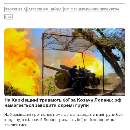
STOPRUSSIA
АГРЕСІЯ РФ
ВІЙНА
ОФІС ГЕНЕРАЛЬНОГО ПРОКУРОРА
СБУ
На Харківщині тривають бої за Козачу Лопань: рф
намагається заводити окремі групи
На Харківщині противник намагається заводити малі групи біля
кордону, а в Козачій Лопані тривають бої, щоб ворог не зміг
закріпитися.