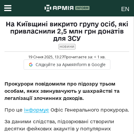
EN
На Київщині викрито групу осіб, які
привласнили 2,5 млн грн донатів
для ЗСУ
НОВИНИ
19 Січня 2025, 13:27
Прочитаєте за:
< 1
хв.
Слідкуйте за АрміяInform в Google
Прокурори повідомили про підозру трьом
особам, яких звинувачують у шахрайстві та
легалізації злочинних доходів.
Про це
інформує
Офіс Генерального прокурора.
За даними слідства, підозрювані створили
десятки фейкових акаунтів у популярних