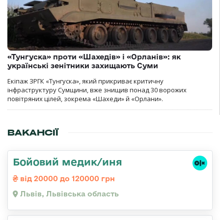
«Тунгуска» проти «Шахедів» і «Орланів»: як
українські зенітники захищають Суми
Екіпаж ЗРГК «Тунгуска», який прикриває критичну
інфраструктуру Сумщини, вже знищив понад 30 ворожих
повітряних цілей, зокрема «Шахеди» й «Орлани».
ВАКАНСІЇ
Бойовий медик/иня
від 20000 до 120000 грн
Львів, Львівська область