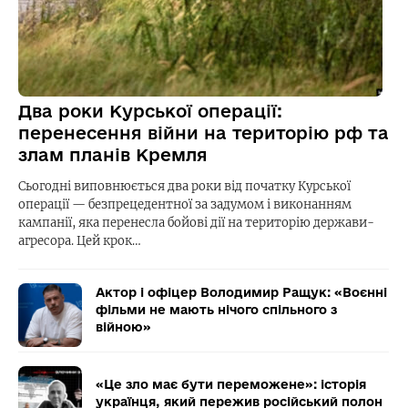
Два роки Курської операції:
перенесення війни на територію рф та
злам планів Кремля
Сьогодні виповнюється два роки від початку Курської
операції — безпрецедентної за задумом і виконанням
кампанії, яка перенесла бойові дії на територію держави-
агресора. Цей крок…
Актор і офіцер Володимир Ращук: «Воєнні
фільми не мають нічого спільного з
війною»
«Це зло має бути переможене»: історія
українця, який пережив російський полон