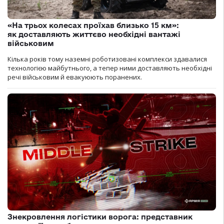
«На трьох колесах проїхав близько 15 км»:
як доставляють життєво необхідні вантажі
військовим
Кілька років тому наземні роботизовані комплекси здавалися
технологією майбутнього, а тепер ними доставляють необхідні
речі військовим й евакуюють поранених.
Знекровлення логістики ворога: представник