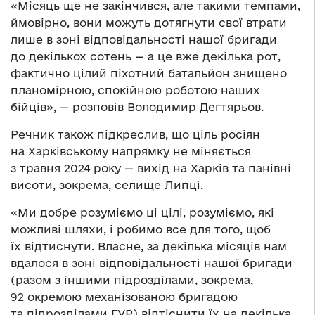
«Місяць ще не закінчився, але такими темпами,
ймовірно, вони можуть дотягнути свої втрати
лише в зоні відповідальності нашої бригади
до декількох сотень — а це вже декілька рот,
фактично цілий піхотний батальйон знищено
планомірною, спокійною роботою наших
бійців», — розповів Володимир Дегтярьов.
Речник також підкреслив, що ціль росіян
на Харківському напрямку не міняється
з травня 2024 року — вихід на Харків та панівні
висоти, зокрема, селище Липці.
«Ми добре розуміємо ці цілі, розуміємо, які
можливі шляхи, і робимо все для того, щоб
їх відтиснути. Власне, за декілька місяців нам
вдалося в зоні відповідальності нашої бригади
(разом з іншими підрозділами, зокрема,
92 окремою механізованою бригадою
та підрозділами ГУР) відтіснити їх на декілька