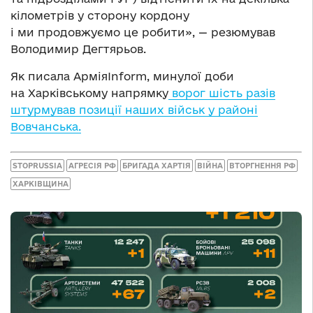
кілометрів у сторону кордону
і ми продовжуємо це робити», — резюмував
Володимир Дегтярьов.
Як писала АрміяInform, минулої доби
на Харківському напрямку
ворог шість разів
штурмував позиції наших військ у районі
Вовчанська.
STOPRUSSIA
АГРЕСІЯ РФ
БРИГАДА ХАРТІЯ
ВІЙНА
ВТОРГНЕННЯ РФ
ХАРКІВЩИНА