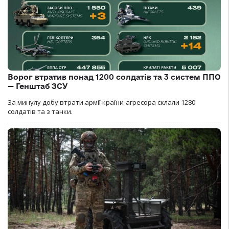
Ворог втратив понад 1200 солдатів та 3 систем ППО
— Генштаб ЗСУ
За минулу добу втрати армії країни-агресора склали 1280
солдатів та з танки.