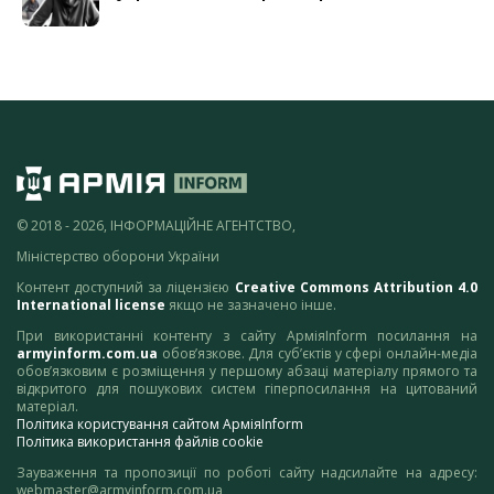
© 2018 - 2026, ІНФОРМАЦІЙНЕ АГЕНТСТВО,
Міністерство оборони України
Контент доступний за ліцензією
Creative Commons Attribution 4.0
International license
якщо не зазначено інше.
При використанні контенту з сайту АрміяInform посилання на
armyinform.com.ua
обов’язкове. Для суб’єктів у сфері онлайн-медіа
обов’язковим є розміщення у першому абзаці матеріалу прямого та
відкритого для пошукових систем гіперпосилання на цитований
матеріал.
Політика користування сайтом АрміяInform
Політика використання файлів cookie
Зауваження та пропозиції по роботі сайту надсилайте на адресу:
webmaster@armyinform.com.ua