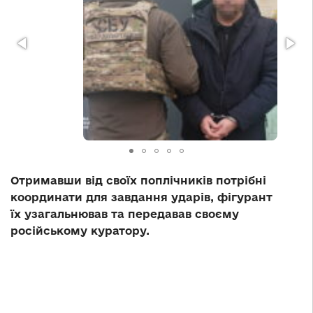
Отримавши від своїх поплічників потрібні
координати для завдання ударів, фігурант
їх узагальнював та передавав своєму
російському куратору.