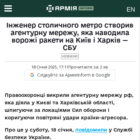
EN
Інженер столичного метро створив
агентурну мережу, яка наводила
ворожі ракети на Київ і Харків —
СБУ
НОВИНИ
18 Січня 2025, 17:11
Прочитаєте за:
2
хв.
Слідкуйте за АрміяInform в Google
Правоохоронці викрили агентурну мережу рф,
яка діяла у Києві та Харківській області,
шпигуючи за локаціями Сил оборони і
коригуючи повітряні удари країни-агресора.
Про це у суботу, 18 січня,
повідомили
у Службі
безпеки України.