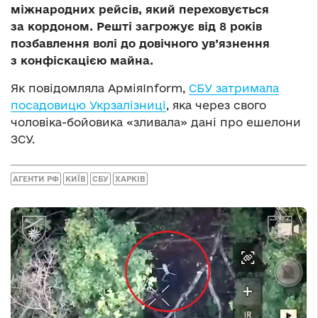
міжнародних рейсів, який переховується
за кордоном. Решті загрожує від 8 років
позбавлення волі до довічного ув’язнення
з конфіскацією майна.
Як повідомляла АрміяInform,
СБУ затримала
посадовицю Укрзалізниці
, яка через свого
чоловіка-бойовика «зливала» дані про ешелони
ЗСУ.
АГЕНТИ РФ
КИЇВ
СБУ
ХАРКІВ