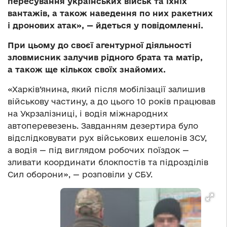
пересування українських військ та їхніх
вантажів, а також наведення по них ракетних
і дронових атак», — йдеться у повідомленні.
При цьому до своєї агентурної діяльності
зловмисник залучив рідного брата та матір,
а також ще кількох своїх знайомих.
«Харків’янина, який після мобілізації залишив
військову частину, а до цього 10 років працював
на Укрзалізниці, і водія міжнародних
автоперевезень. Завданням дезертира було
відслідковувати рух військових ешелонів ЗСУ,
а водія — під виглядом робочих поїздок —
зливати координати блокпостів та підрозділів
Сил оборони», — розповіли у СБУ.