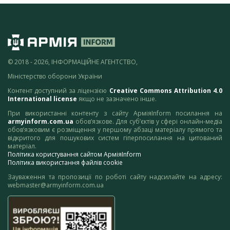
© 2018 - 2026, ІНФОРМАЦІЙНЕ АГЕНТСТВО,
Міністерство оборони України
Контент доступний за ліцензією
Creative Commons Attribution 4.0
International license
якщо не зазначено інше.
При використанні контенту з сайту АрміяInform посилання на
armyinform.com.ua
обов’язкове. Для суб’єктів у сфері онлайн-медіа
обов’язковим є розміщення у першому абзаці матеріалу прямого та
відкритого для пошукових систем гіперпосилання на цитований
матеріал.
Політика користування сайтом АрміяInform
Політика використання файлів cookie
Зауваження та пропозиції по роботі сайту надсилайте на адресу:
webmaster@armyinform.com.ua