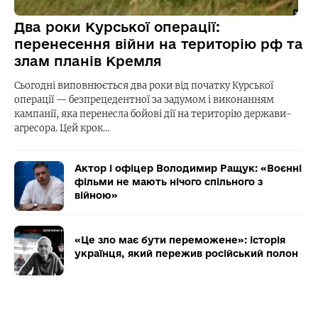
Два роки Курської операції:
перенесення війни на територію рф та
злам планів Кремля
Сьогодні виповнюється два роки від початку Курської
операції — безпрецедентної за задумом і виконанням
кампанії, яка перенесла бойові дії на територію держави-
агресора. Цей крок…
Актор і офіцер Володимир Ращук: «Воєнні
фільми не мають нічого спільного з
війною»
«Це зло має бути переможене»: історія
українця, який пережив російський полон