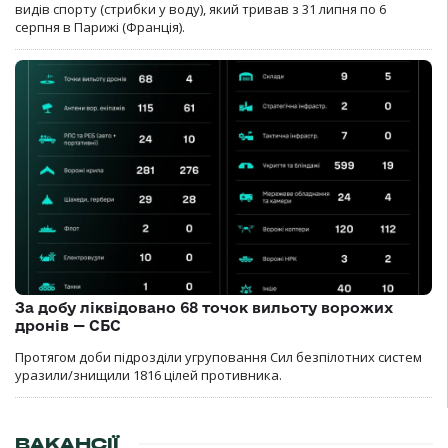
видів спорту (стрибки у воду), який тривав з 31 липня по 6
серпня в Парижі (Франція).
За добу ліквідовано 68 точок вильоту ворожих
дронів — СБС
Протягом доби підрозділи угруповання Сил безпілотних систем
уразили/знищили 1816 цілей противника.
ВАКАНСІЇ