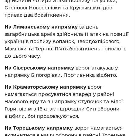
здійснили чотири атаки поблизу Голубівки,
Степової Новоселівки та Кругляківки, досі
триває два боєзіткнення.
На Лиманському напрямку
за день
загарбницька армія здійснила 11 атак на позиції
українців поблизу Копанок, Твердохлібового,
Макіївки та Тернів. П’ять боєзіткнень тривають
до цього часу.
На Сіверському напрямку
ворог атакував у
напрямку Білогорівки. Противника відбито.
На Краматорському напрямку
ворог
намагається просуватися вперед у районі
Часового Яру та в напрямку Ступочок та Білої
Гори, вісім з 16 атак підрозділи Сил оборони
відбили, бої продовжуються.
На Торецькому напрямку
ворог намагається
вклинитися в нашу оборону в районі Торецька,