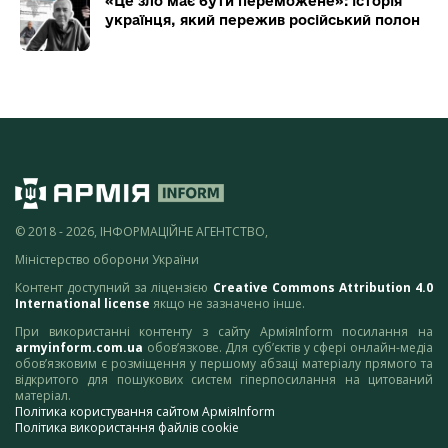
«Це зло має бути переможене»: історія
українця, який пережив російський полон
© 2018 - 2026, ІНФОРМАЦІЙНЕ АГЕНТСТВО,
Міністерство оборони України
Контент доступний за ліцензією
Creative Commons Attribution 4.0
International license
якщо не зазначено інше.
При використанні контенту з сайту АрміяInform посилання на
armyinform.com.ua
обов’язкове. Для суб’єктів у сфері онлайн-медіа
обов’язковим є розміщення у першому абзаці матеріалу прямого та
відкритого для пошукових систем гіперпосилання на цитований
матеріал.
Політика користування сайтом АрміяInform
Політика використання файлів cookie