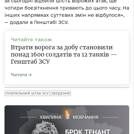
за сьогодні відбили шість ворожих атак, ще
чотири боєзіткнення тривають до цього часу. На
інших напрямках суттєвих змін не відбулося»,
— додали в Генштабі ЗСУ.
Втрати ворога за добу становили
понад 1600 солдатів та 12 танків —
Генштаб ЗСУ
ГЕНЕРАЛЬНИЙ ШТАБ ЗСУ
ЗВЕДЕННЯ