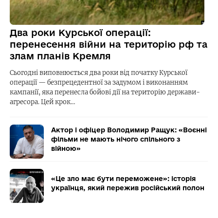
Два роки Курської операції:
перенесення війни на територію рф та
злам планів Кремля
Сьогодні виповнюється два роки від початку Курської
операції — безпрецедентної за задумом і виконанням
кампанії, яка перенесла бойові дії на територію держави-
агресора. Цей крок…
Актор і офіцер Володимир Ращук: «Воєнні
фільми не мають нічого спільного з
війною»
«Це зло має бути переможене»: історія
українця, який пережив російський полон