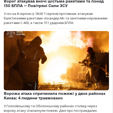
Ворог атакував вночі шістьма ракетами та понад
150 БПЛА — Повітряні Сили ЗСУ
У ніч на 8 серпня (з 18:00 7 серпня) противник атакував
балістичними ракетами «Іскандер-М» та зенітними керованими
ракетами С-400, а також 151 ударним БПЛА.
Ворожа атака спричинила пожежі у двох районах
Києва: 4 людини травмовано
У Голосіївському та Оболонському районах столиці через
ворожу атаку спалахнули пожежі. Дані про постраждалих