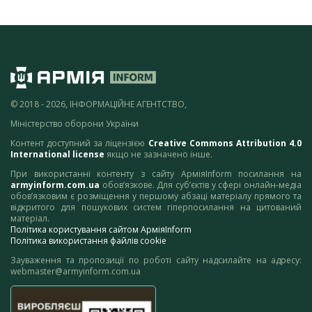
© 2018 - 2026, ІНФОРМАЦІЙНЕ АГЕНТСТВО,
Міністерство оборони України
Контент доступний за ліцензією
Creative Commons Attribution 4.0
International license
якщо не зазначено інше.
При використанні контенту з сайту АрміяInform посилання на
armyinform.com.ua
обов’язкове. Для суб’єктів у сфері онлайн-медіа
обов’язковим є розміщення у першому абзаці матеріалу прямого та
відкритого для пошукових систем гіперпосилання на цитований
матеріал.
Політика користування сайтом АрміяInform
Політика використання файлів cookie
Зауваження та пропозиції по роботі сайту надсилайте на адресу:
webmaster@armyinform.com.ua