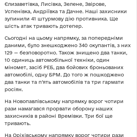
Єлизаветівка, Лисівка, Зелене, Звірове,
Успенівка, Андріївка та Дачне. Наші захисники
зупинили 41 штурмову дію противника. Ще
шість атак тривають дотепер.
Сьогодні на цьому напрямку, за попередніми
даними, було знешкоджено 340 окупантів, з них
129 — безповоротно. Також знищено два танки,
10 одиниць автомобільної техніки, один
міномет, засіб РЕБ, два бойових броньованих
автомобілі, одну БРМ. До того ж пошкоджено
два танки та п’ять автомобілів та три гармати
росіян.
На Новопавлівському напрямку ворог чотири
рази намагався прорвати оборону наших
захисників в районі Времівки. Три бої ще
тривають.
На Оріхівському напрямку ворог чотири рази