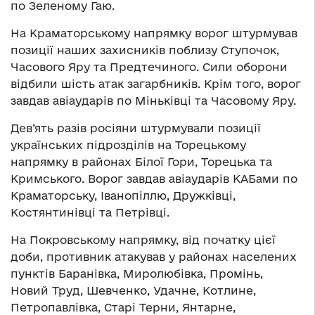
по Зеленому Гаю.
На Краматорському напрямку ворог штурмував
позиції наших захисників поблизу Ступочок,
Часового Яру та Предтечиного. Сили оборони
відбили шість атак загарбників. Крім того, ворог
завдав авіаударів по Міньківці та Часовому Яру.
Дев’ять разів росіяни штурмували позиції
українських підрозділів на Торецькому
напрямку в районах Білої Гори, Торецька та
Кримського. Ворог завдав авіаударів КАБами по
Краматорську, Іванопіллю, Дружківці,
Костянтинівці та Петрівці.
На Покровському напрямку, від початку цієї
доби, противник атакував у районах населених
пунктів Баранівка, Миролюбівка, Промінь,
Новий Труд, Шевченко, Удачне, Котлине,
Петропавлівка, Старі Терни, Янтарне,