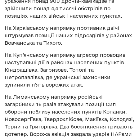
ураження понад 900 дронів-камікадзе та
здійснили понад 4,4 тисячі обстрілів по
позиціях наших військ і населених пунктах.
На Харківському напрямку противник двічі
штурмував позиції наших підрозділів у районах
Вовчанська та Тихого.
На Куп’янському напрямку агресор проводив
наступальні дії в районах населених пунктів
Кіндрашівка, Загризове, Тополі та
Петропавлівка, де українські захисники
зупинили п’ять ворожих атак.
На Лиманському напрямку російські
загарбники 16 разів атакували позиції Сил
оборони поблизу населених пунктів Копанки,
Новосергіївка, Твердохлібове, Макіївка, Колодязі,
Терни та Григорівка. Два боєзіткнення тривають
дотепер. Ворожа авіація завдала ударів НАРами