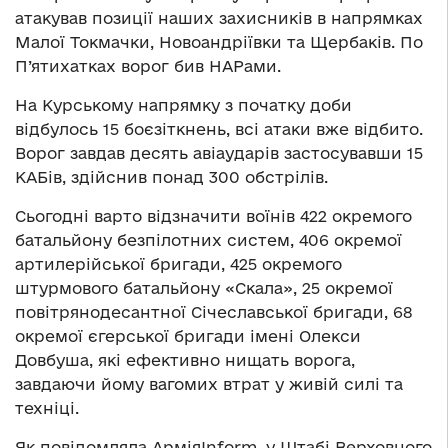
атакував позиції наших захисників в напрямках
Малої Токмачки, Новоандріївки та Щербаків. По
П’ятихатках ворог бив НАРами.
На Курському напрямку з початку доби
відбулось 15 боєзіткнень, всі атаки вже відбито.
Ворог завдав десять авіаударів застосувавши 15
КАБів, здійснив понад 300 обстрілів.
Сьогодні варто відзначити воїнів 422 окремого
батальйону безпілотних систем, 406 окремої
артилерійської бригади, 425 окремого
штурмового батальйону «Скала», 25 окремої
повітрянодесантної Січеславської бригади, 68
окремої єгерської бригади імені Олекси
Довбуша, які ефективно нищать ворога,
завдаючи йому вагомих втрат у живій силі та
техніці.
Як повідомляла АрміяInform, у Штабі Верховного