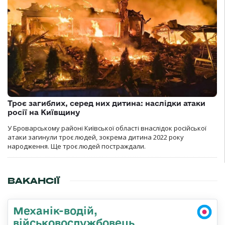
Троє загиблих, серед них дитина: наслідки атаки
росії на Київщину
У Броварському районі Київської області внаслідок російської
атаки загинули троє людей, зокрема дитина 2022 року
народження. Ще троє людей постраждали.
ВАКАНСІЇ
Механік-водій,
військовослужбовець