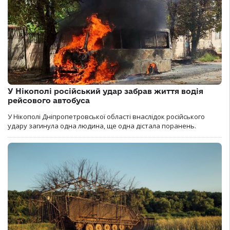
У Нікополі російський удар забрав життя водія
рейсового автобуса
У Нікополі Дніпропетровської області внаслідок російського
удару загинула одна людина, ще одна дістала поранень.