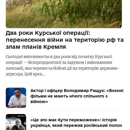
Два роки Курської операції:
перенесення війни на територію рф та
злам планів Кремля
Сьогодні виповнюється два роки від початку Курської
операції — безпрецедентної за задумом і виконанням
кампанії, яка перенесла бойові дії на територію держави-
агресора. Цей крок…
Актор і офіцер Володимир Ращук: «Воєнні
фільми не мають нічого спільного з
війною»
«Це зло має бути переможене»: історія
українця, який пережив російський полон