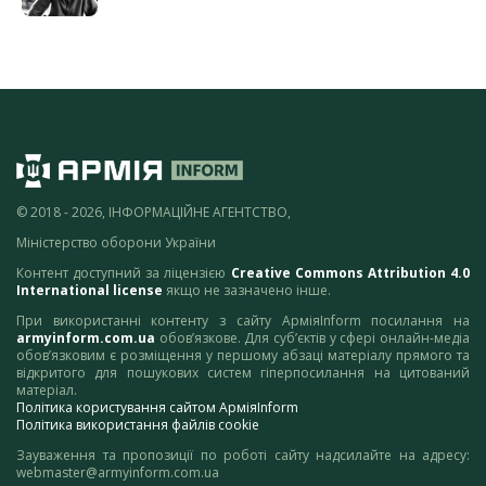
© 2018 - 2026, ІНФОРМАЦІЙНЕ АГЕНТСТВО,
Міністерство оборони України
Контент доступний за ліцензією
Creative Commons Attribution 4.0
International license
якщо не зазначено інше.
При використанні контенту з сайту АрміяInform посилання на
armyinform.com.ua
обов’язкове. Для суб’єктів у сфері онлайн-медіа
обов’язковим є розміщення у першому абзаці матеріалу прямого та
відкритого для пошукових систем гіперпосилання на цитований
матеріал.
Політика користування сайтом АрміяInform
Політика використання файлів cookie
Зауваження та пропозиції по роботі сайту надсилайте на адресу:
webmaster@armyinform.com.ua