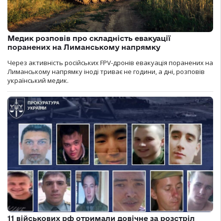
Медик розповів про складність евакуації
поранених на Лиманському напрямку
Через активність російських FPV-дронів евакуація поранених на
Лиманському напрямку іноді триває не години, а дні, розповів
український медик.
11 військових рф отримали довічне за розстріл