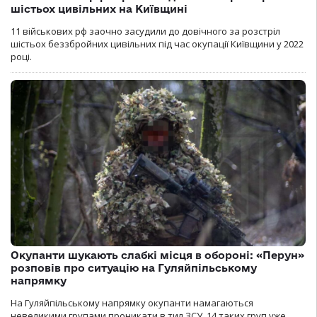
шістьох цивільних на Київщині
11 військових рф заочно засудили до довічного за розстріл
шістьох беззбройних цивільних під час окупації Київщини у 2022
році.
Окупанти шукають слабкі місця в обороні: «Перун»
розповів про ситуацію на Гуляйпільському
напрямку
На Гуляйпільському напрямку окупанти намагаються
невеликими групами проникати в тил ЗСУ. 14 таких груп уже