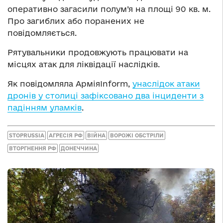
оперативно загасили полум’я на площі 90 кв. м.
Про загиблих або поранених не
повідомляється.
Рятувальники продовжують працювати на
місцях атак для ліквідації наслідків.
Як повідомляла АрміяInform,
унаслідок атаки
дронів у столиці зафіксовано два інциденти з
падінням уламків
.
STOPRUSSIA
АГРЕСІЯ РФ
ВІЙНА
ВОРОЖІ ОБСТРІЛИ
ВТОРГНЕННЯ РФ
ДОНЕЧЧИНА