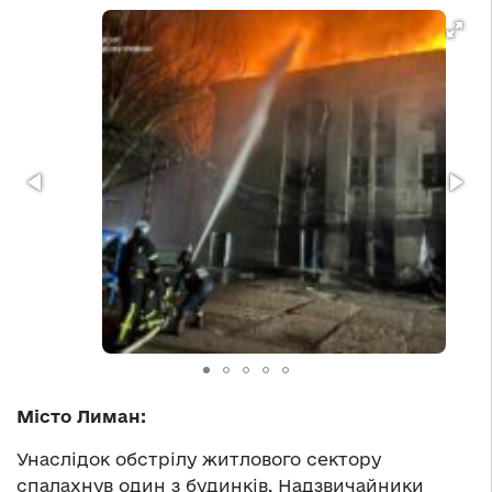
Місто Лиман:
Унаслідок обстрілу житлового сектору
спалахнув один з будинків. Надзвичайники