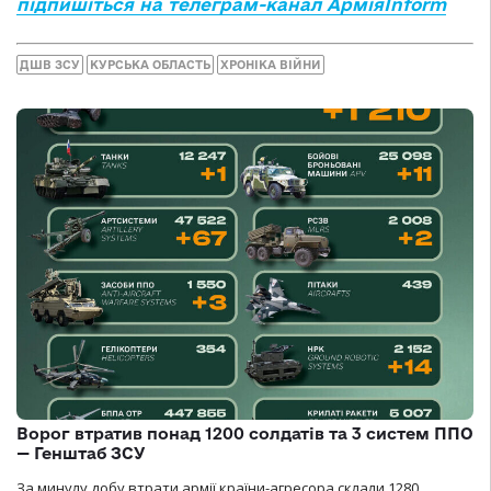
підпишіться на телеграм-канал АрміяInform
ДШВ ЗСУ
КУРСЬКА ОБЛАСТЬ
ХРОНІКА ВІЙНИ
Ворог втратив понад 1200 солдатів та 3 систем ППО
— Генштаб ЗСУ
За минулу добу втрати армії країни-агресора склали 1280