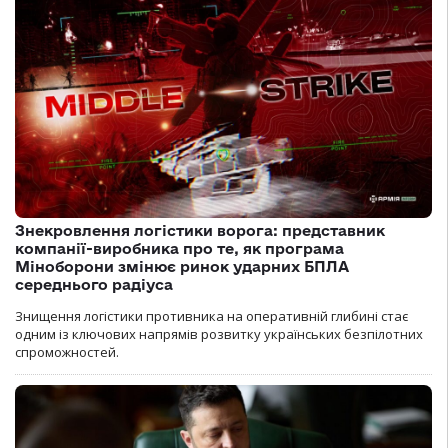
Знекровлення логістики ворога: представник
компанії-виробника про те, як програма
Міноборони змінює ринок ударних БПЛА
середнього радіуса
Знищення логістики противника на оперативній глибині стає
одним із ключових напрямів розвитку українських безпілотних
спроможностей.