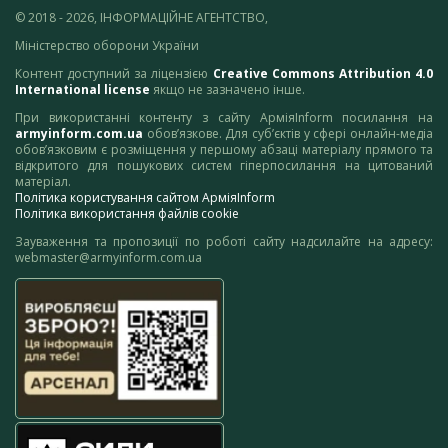
© 2018 - 2026, ІНФОРМАЦІЙНЕ АГЕНТСТВО,
Міністерство оборони України
Контент доступний за ліцензією
Creative Commons Attribution 4.0
International license
якщо не зазначено інше.
При використанні контенту з сайту АрміяInform посилання на
armyinform.com.ua
обов’язкове. Для суб’єктів у сфері онлайн-медіа
обов’язковим є розміщення у першому абзаці матеріалу прямого та
відкритого для пошукових систем гіперпосилання на цитований
матеріал.
Політика користування сайтом АрміяInform
Політика використання файлів cookie
Зауваження та пропозиції по роботі сайту надсилайте на адресу:
webmaster@armyinform.com.ua