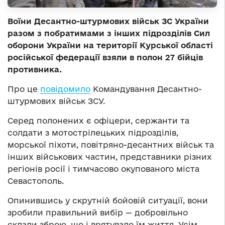
Воїни Десантно-штурмових військ ЗС України
разом з побратимами з інших підрозділів Сил
оборони України на території Курської області
російської федерації взяли в полон 27 бійців
противника.
Про це
повідомило
Командування Десантно-
штурмових військ ЗСУ.
Серед полонених є офіцери, сержанти та
солдати з мотострілецьких підрозділів,
морської піхоти, повітряно-десантних військ та
інших військових частин, представники різних
регіонів росії і тимчасово окупованого міста
Севастополь.
Опинившись у скрутній бойовій ситуації, вони
зробили правильний вибір — добровільно
склали зброю, що і врятувало їм життя. Усім