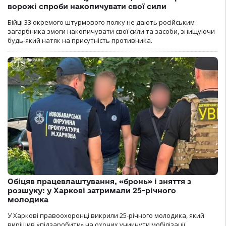
ворожі спроби накопичувати свої сили
Бійці 33 окремого штурмового полку не дають російським
загарбника змоги накопичувати свої сили та засоби, знищуючи
будь-який натяк на присутність противника.
Обіцяв працевлаштування, «бронь» і зняття з
розшуку: у Харкові затримали 25-річного
молодика
У Харкові правоохоронці викрили 25-річного молодика, який
вирішив «підзаробити» на охочих уникнути мобілізації.