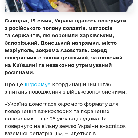
Сьогодні, 15 січня, Україні вдалось повернути
з російського полону солдатів, матросів
та сержантів, які боронили Харківський,
Запорізький, Донецький напрямки, місто
Маріуполь, зокрема Азовсталь. Серед
повернених є також цивільний, захоплений
на Київщині та незаконно утримуваний
росіянами.
Про це
інформує
Координаційний штаб
з питань поводження з військовополоненими.
«Україна домоглася окремого формату для
повернення важкохворих та поранених
полонених — ще 25 українців удома. Їх
повернуто на вільну землю України внаслідок
взаємної репатріації», — йдеться в