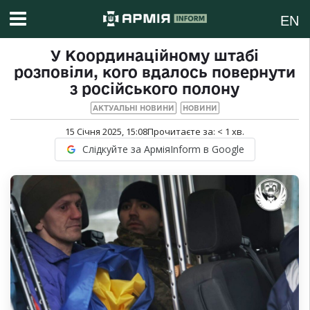
EN
У Координаційному штабі
розповіли, кого вдалось повернути
з російського полону
АКТУАЛЬНІ НОВИНИ
НОВИНИ
15 Січня 2025, 15:08
Прочитаєте за:
< 1
хв.
Слідкуйте за АрміяInform в Google