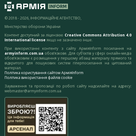
© 2018 - 2026, ІНФОРМАЦІЙНЕ АГЕНТСТВО,
Міністерство оборони України
Контент доступний за ліцензією
Creative Commons Attribution 4.0
International license
якщо не зазначено інше.
При використанні контенту з сайту АрміяInform посилання на
armyinform.com.ua
обов’язкове. Для суб’єктів у сфері онлайн-медіа
обов’язковим є розміщення у першому абзаці матеріалу прямого та
відкритого для пошукових систем гіперпосилання на цитований
матеріал.
Політика користування сайтом АрміяInform
Політика використання файлів cookie
Зауваження та пропозиції по роботі сайту надсилайте на адресу:
webmaster@armyinform.com.ua