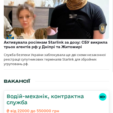
Активувала росіянам Starlink за дозу: СБУ викрила
трьох агентів рф у Дніпрі та Житомирі
Служба безпеки України заблокувала ще дві схеми незаконної
реєстрації супутникових терміналів Starlink для збройних
угруповань рф.
ВАКАНСІЇ
Водій-механік, контрактна
служба
від 22000 до 550000 грн