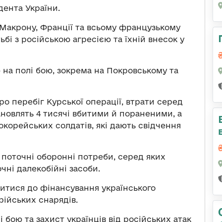
ента України.
Макрону, Франції та всьому французькому
ьбі з російською агресією та їхній внесок у
 на полі бою, зокрема на Покровському та
о перебіг Курської операції, втрати серед
тановлять 4 тисячі вбитими й пораненими, а
окорейських солдатів, які дають свідчення
поточні оборонні потреби, серед яких
чні далекобійні засоби.
читися до фінансування українського
рійських снарядів.
 бою та захист українців від російських атак