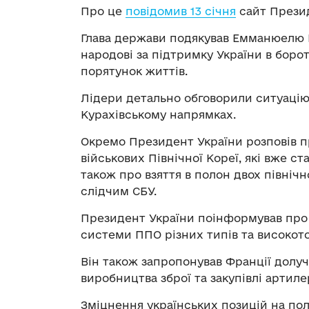
Про це
повідомив 13 січня
сайт Презид
Глава держави подякував Емманюелю 
народові за підтримку України в борот
порятунок життів.
Лідери детально обговорили ситуацію
Курахівському напрямках.
Окремо Президент України розповів пр
військових Північної Кореї, які вже с
також про взяття в полон двох північн
слідчим СБУ.
Президент України поінформував про 
системи ППО різних типів та високото
Він також запропонував Франції долу
виробництва зброї та закупівлі артиле
Зміцнення українських позицій на полі