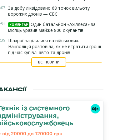
:07
За добу ліквідовано 68 точок вильоту
ворожих дронів — СБС
:51
Один батальйон «Ахіллеса» за
КОМЕНТАР
місяць уразив майже 800 окупантів
:39
Шахраї націлилися на військових:
Нацполіція розповіла, як не втратити гроші
під час купівлі авто та дронів
ВСІ НОВИНИ
АКАНСІЇ
Технік із системного
адміністрування,
військовослужбовець
від 20000 до 120000 грн