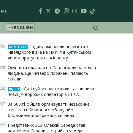
НАС
ENGLISH
:26
Годину вмовляли пересісти з
КОМЕНТАР
інвалідного візка на НРК: під Куп’янськом
дивом врятували пенсіонерку
:08
Окупанти вдарили по Павлограду: загинула
людина, ще четверо поранені, палають
склади
:52
«Дикі вуйки» вистежили та знищили
ВІДЕО
позицію ворожих операторів БПЛА
:37
За 6000$ обіцяв організувати незаконне
зняття з військового обліку або
бронювання: затримали киянина
:22
Представник ЗСУ Олексій Середа став
чемпіоном Європи зі стрибків у воду