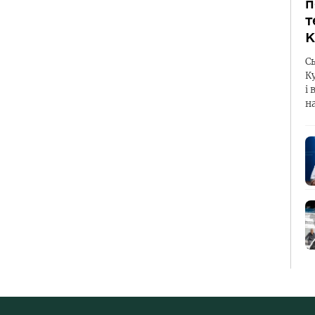
п
т
К
С
К
і 
н