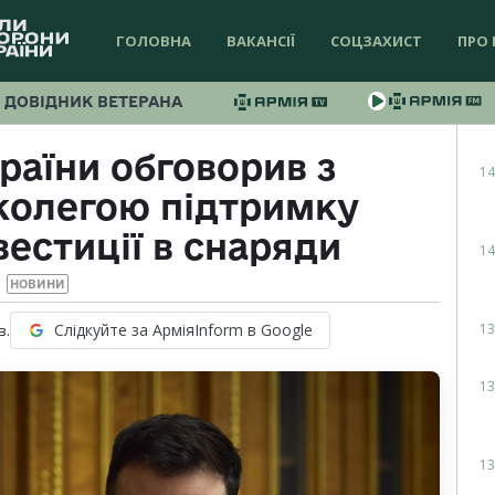
ГОЛОВНА
ВАКАНСІЇ
СОЦЗАХИСТ
ПРО 
ДОВІДНИК ВЕТЕРАНА
раїни обговорив з
14
колегою підтримку
вестиції в снаряди
14
НОВИНИ
13
Слідкуйте за АрміяInform в Google
в.
13
13