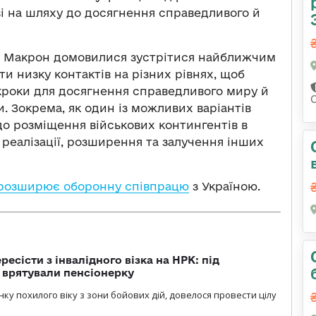
і на шляху до досягнення справедливого й
 Макрон домовилися зустрітися найближчим
и низку контактів на різних рівнях, щоб
кроки для досягнення справедливого миру й
. Зокрема, як один із можливих варіантів
до розміщення військових контингентів в
ї реалізації, розширення та залучення інших
розширює оборонну співпрацю
з Україною.
есісти з інвалідного візка на НРК: під
 врятували пенсіонерку
нку похилого віку з зони бойових дій, довелося провести цілу