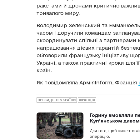
ракетами й дронами критично важлив
тривалого миру.
Володимир Зеленський та Емманюель
часом і доручили командам заплануват
скоординувати спільні з партнерами 
напрацювання дієвих гарантій безпеки
обговорили французьку ініціативу що
Україні, а також практичні кроки для ї
країн.
Як повідомляла АрміяInform, Франція
ПРЕЗИДЕНТ УКРАЇНИ
ФРАНЦІЯ
Годину вмовляли пер
Куп’янськом дивом
Для того, щоб вивезти жі
операцію.