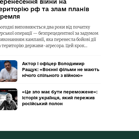
еренесення війни на
ериторію рф та злам планів
ремля
ьогодні виповнюється два роки від початку
урської операції — безпрецедентної за задумом
виконанням кампанії, яка перенесла бойові дії
а територію держави-агресора. Цей крок…
Актор і офіцер Володимир
Ращук: «Воєнні фільми не мають
нічого спільного з війною»
«Це зло має бути переможене»:
історія українця, який пережив
російський полон