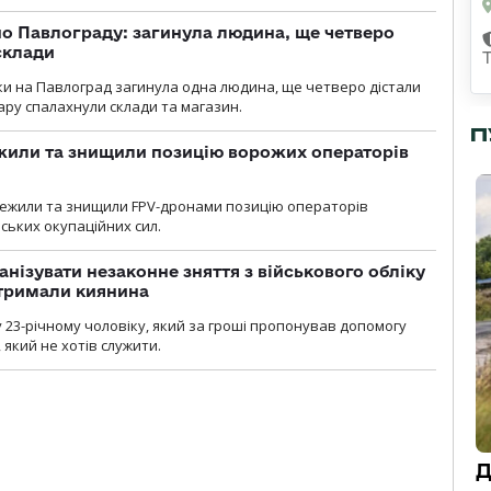
о Павлограду: загинула людина, ще четверо
склади
аки на Павлоград загинула одна людина, ще четверо дістали
ару спалахнули склади та магазин.
П
жили та знищили позицію ворожих операторів
стежили та знищили FPV-дронами позицію операторів
ських окупаційних сил.
анізувати незаконне зняття з військового обліку
атримали киянина
 23-річному чоловіку, який за гроші пропонував допомогу
який не хотів служити.
Д