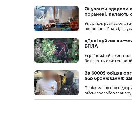
Окупанти вдарили п
поранені, палають 
Унаслідок російської ат
поранення. Внаслідок уд
«Дикі вуйки» висте
БПЛА
Українські військові ви
безпілотних систем росій
За 6000$ обіцяв орг
або бронювання: з
Повідомлено про підозру
військовозобов’язаному, 