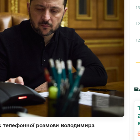
13
12
12
В
ас телефонної розмови Володимира