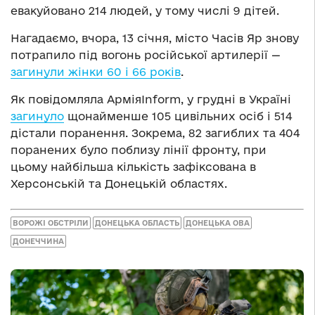
евакуйовано 214 людей, у тому числі 9 дітей.
Нагадаємо, вчора, 13 січня, місто Часів Яр знову
потрапило під вогонь російської артилерії —
загинули жінки 60 і 66 років
.
Як повідомляла АрміяInform, у грудні в Україні
загинуло
щонайменше 105 цивільних осіб і 514
дістали поранення. Зокрема, 82 загиблих та 404
поранених було поблизу лінії фронту, при
цьому найбільша кількість зафіксована в
Херсонській та Донецькій областях.
ВОРОЖІ ОБСТРІЛИ
ДОНЕЦЬКА ОБЛАСТЬ
ДОНЕЦЬКА ОВА
ДОНЕЧЧИНА