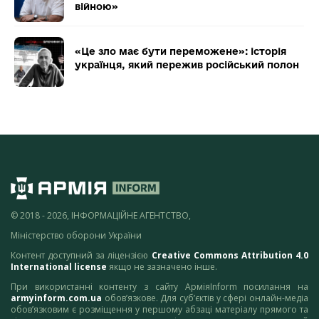
війною»
«Це зло має бути переможене»: історія
українця, який пережив російський полон
© 2018 - 2026, ІНФОРМАЦІЙНЕ АГЕНТСТВО,
Міністерство оборони України
Контент доступний за ліцензією
Creative Commons Attribution 4.0
International license
якщо не зазначено інше.
При використанні контенту з сайту АрміяInform посилання на
armyinform.com.ua
обов’язкове. Для суб’єктів у сфері онлайн-медіа
обов’язковим є розміщення у першому абзаці матеріалу прямого та