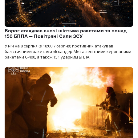
Ворог атакував вночі шістьма ракетами та понад
150 БПЛА — Повітряні Сили ЗСУ
У ніч на 8 серпня (з 18:00 7 серпня) противник атакував
балістичними ракетами «Іскандер-М» та зенітними керованими
ракетами С-400, а також 151 ударним БПЛА.