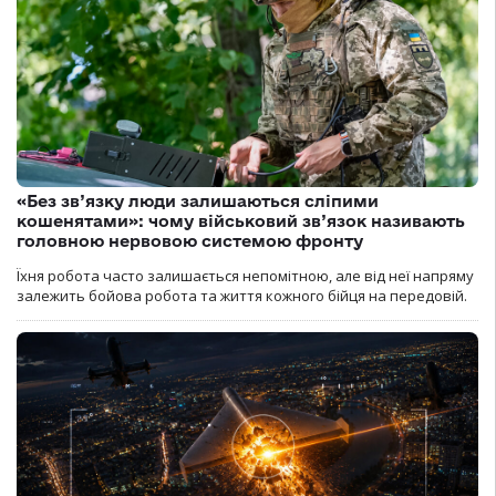
«Без зв’язку люди залишаються сліпими
кошенятами»: чому військовий зв’язок називають
головною нервовою системою фронту
Їхня робота часто залишається непомітною, але від неї напряму
залежить бойова робота та життя кожного бійця на передовій.