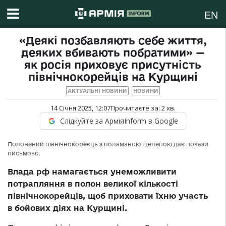
EN
«Деякі позбавляють себе життя,
деяких вбивають побратими» —
як росія приховує присутність
північнокорейців на Курщині
АКТУАЛЬНІ НОВИНИ
НОВИНИ
14 Січня 2025, 12:07
Прочитаєте за:
2
хв.
Слідкуйте за АрміяInform в Google
Полонений північнокореєць з поламаною щелепою дає покази
письмово.
Влада рф намагається унеможливити
потрапляння в полон великої кількості
північнокорейців, щоб приховати їхню участь
в бойових діях на Курщині.