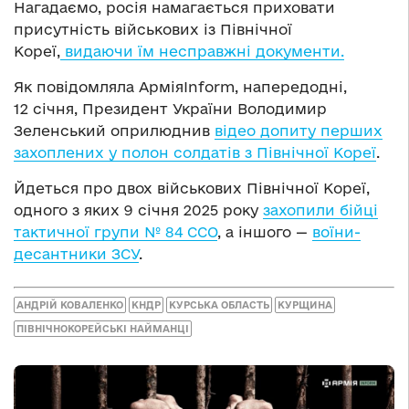
Нагадаємо, росія намагається приховати
присутність військових із Північної
Кореї,
видаючи їм несправжні документи.
Як повідомляла АрміяInform, напередодні,
12 січня, Президент України Володимир
Зеленський оприлюднив
відео допиту перших
захоплених у полон солдатів з Північної Кореї
.
Йдеться про двох військових Північної Кореї,
одного з яких 9 січня 2025 року
захопили бійці
тактичної групи № 84 ССО
, а іншого —
воїни-
десантники ЗСУ
.
АНДРІЙ КОВАЛЕНКО
КНДР
КУРСЬКА ОБЛАСТЬ
КУРЩИНА
ПІВНІЧНОКОРЕЙСЬКІ НАЙМАНЦІ