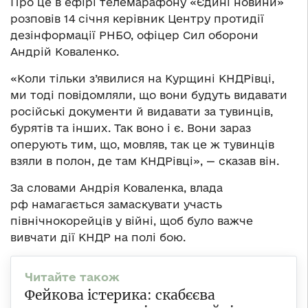
Про це в ефірі телемарафону «Єдині новини»
розповів 14 січня керівник Центру протидії
дезінформації РНБО, офіцер Сил оборони
Андрій Коваленко.
«Коли тільки з’явилися на Курщині КНДРівці,
ми тоді повідомляли, що вони будуть видавати
російські документи й видавати за тувинців,
бурятів та інших. Так воно і є. Вони зараз
оперують тим, що, мовляв, так це ж тувинців
взяли в полон, де там КНДРівці», — сказав він.
За словами Андрія Коваленка, влада
рф намагається замаскувати участь
північнокорейців у війні, щоб було важче
вивчати дії КНДР на полі бою.
Фейкова істерика: скабєєва