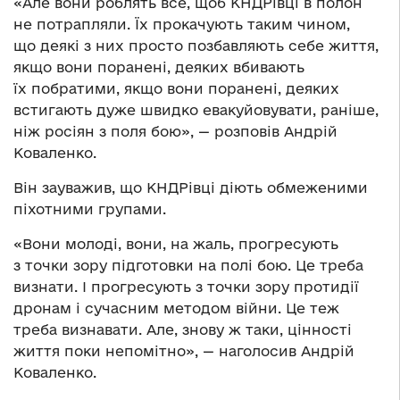
«Але вони роблять все, щоб КНДРівці в полон
не потрапляли. Їх прокачують таким чином,
що деякі з них просто позбавляють себе життя,
якщо вони поранені, деяких вбивають
їх побратими, якщо вони поранені, деяких
встигають дуже швидко евакуйовувати, раніше,
ніж росіян з поля бою», — розповів Андрій
Коваленко.
Він зауважив, що КНДРівці діють обмеженими
піхотними групами.
«Вони молоді, вони, на жаль, прогресують
з точки зору підготовки на полі бою. Це треба
визнати. І прогресують з точки зору протидії
дронам і сучасним методом війни. Це теж
треба визнавати. Але, знову ж таки, цінності
життя поки непомітно», — наголосив Андрій
Коваленко.