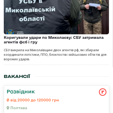
Коригували удари по Миколаєву: СБУ затримала
агентів фсб і гру
СБУ викрила на Миколаївщині двох агентів рф, які збирали
координати логістики, ППО, блокпостів і військових об’єктів для
ворожих ударів.
ВАКАНСІЇ
Розвідник
від 20000 до 120000 грн
Полтава