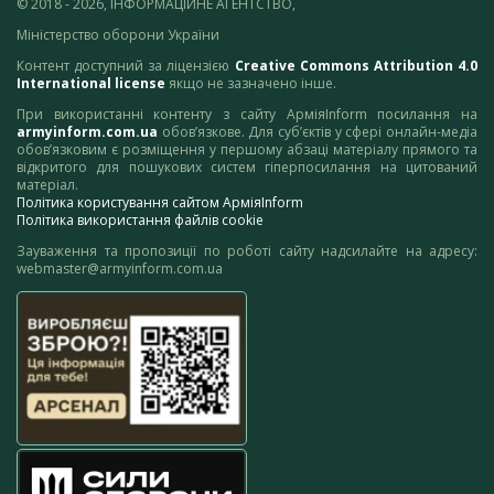
© 2018 - 2026, ІНФОРМАЦІЙНЕ АГЕНТСТВО,
Міністерство оборони України
Контент доступний за ліцензією
Creative Commons Attribution 4.0
International license
якщо не зазначено інше.
При використанні контенту з сайту АрміяInform посилання на
armyinform.com.ua
обов’язкове. Для суб’єктів у сфері онлайн-медіа
обов’язковим є розміщення у першому абзаці матеріалу прямого та
відкритого для пошукових систем гіперпосилання на цитований
матеріал.
Політика користування сайтом АрміяInform
Політика використання файлів cookie
Зауваження та пропозиції по роботі сайту надсилайте на адресу:
webmaster@armyinform.com.ua