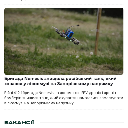
Бригада Nemesis знищила російський танк, який
ховався у лісосмузі на Запорізькому напрямку
Бійці 412-ї бригади Nemesis за допомогою FPV-дронів і дронів-
бомберів знищили танк, який окупанти намагалися замаскувати
в лісосмузі на Запорізькому напрямку.
ВАКАНСІЇ