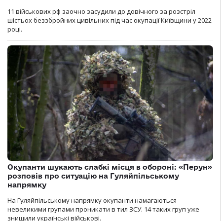
11 військових рф заочно засудили до довічного за розстріл
шістьох беззбройних цивільних під час окупації Київщини у 2022
році.
Окупанти шукають слабкі місця в обороні: «Перун»
розповів про ситуацію на Гуляйпільському
напрямку
На Гуляйпільському напрямку окупанти намагаються
невеликими групами проникати в тил ЗСУ. 14 таких груп уже
знищили українські військові.