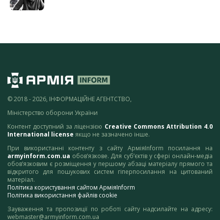
© 2018 - 2026, ІНФОРМАЦІЙНЕ АГЕНТСТВО,
Міністерство оборони України
Контент доступний за ліцензією
Creative Commons Attribution 4.0
International license
якщо не зазначено інше.
При використанні контенту з сайту АрміяInform посилання на
armyinform.com.ua
обов’язкове. Для суб’єктів у сфері онлайн-медіа
обов’язковим є розміщення у першому абзаці матеріалу прямого та
відкритого для пошукових систем гіперпосилання на цитований
матеріал.
Політика користування сайтом АрміяInform
Політика використання файлів cookie
Зауваження та пропозиції по роботі сайту надсилайте на адресу:
webmaster@armyinform.com.ua