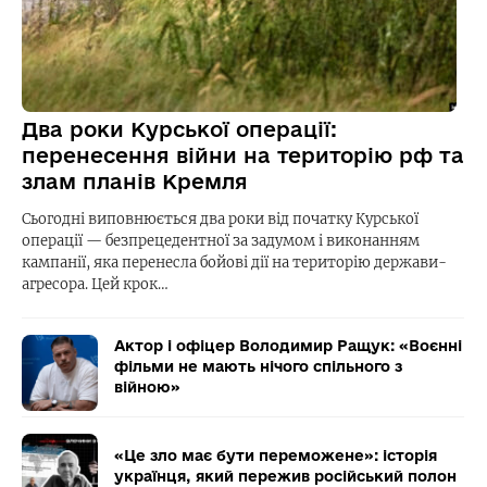
Два роки Курської операції:
перенесення війни на територію рф та
злам планів Кремля
Сьогодні виповнюється два роки від початку Курської
операції — безпрецедентної за задумом і виконанням
кампанії, яка перенесла бойові дії на територію держави-
агресора. Цей крок…
Актор і офіцер Володимир Ращук: «Воєнні
фільми не мають нічого спільного з
війною»
«Це зло має бути переможене»: історія
українця, який пережив російський полон