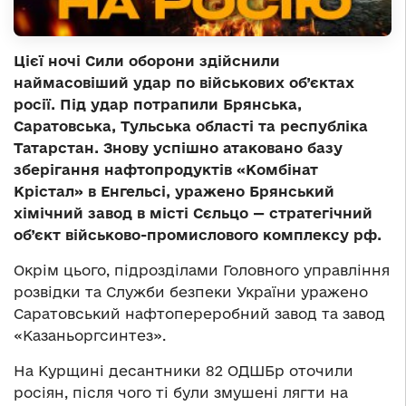
Цієї ночі Сили оборони здійснили
наймасовіший удар по військових об’єктах
росії. Під удар потрапили Брянська,
Саратовська, Тульська області та республіка
Татарстан. Знову успішно атаковано базу
зберігання нафтопродуктів «Комбінат
Крістал» в Енгельсі, уражено Брянський
хімічний завод в місті Сєльцо — стратегічний
об’єкт військово-промислового комплексу рф.
Окрім цього, підрозділами Головного управління
розвідки та Служби безпеки України уражено
Саратовський нафтопереробний завод та завод
«Казаньоргсинтез».
На Курщині десантники 82 ОДШБр оточили
росіян, після чого ті були змушені лягти на