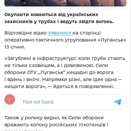
Окупанти ховаються від українських
захисників у трубах і ведуть звідти вогонь.
Відповідне відео
з’явилося
на сторінці
оперативно-тактичного угруповання «Луганськ»
13 січня.
«Загублені в інфраструктурі: коли труби стають
не тільки сховищем, а і домовиною. Cили
оборони ОТУ „Луганськ“ нещадні до ворога
і вдень і вночі. Напрямки різні, але ідея одна —
нищити ворога», — йдеться в повідомленні.
Також у ролику видно, як Сили оборони
вражають колону російських піхотинців і