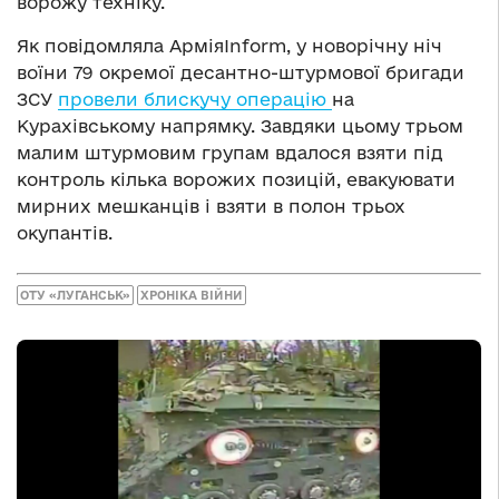
ворожу техніку.
Як повідомляла АрміяInform, у новорічну ніч
воїни 79 окремої десантно-штурмової бригади
ЗСУ
провели блискучу операцію
на
Курахівському напрямку. Завдяки цьому трьом
малим штурмовим групам вдалося взяти під
контроль кілька ворожих позицій, евакуювати
мирних мешканців і взяти в полон трьох
окупантів.
ОТУ «ЛУГАНСЬК»
ХРОНІКА ВІЙНИ