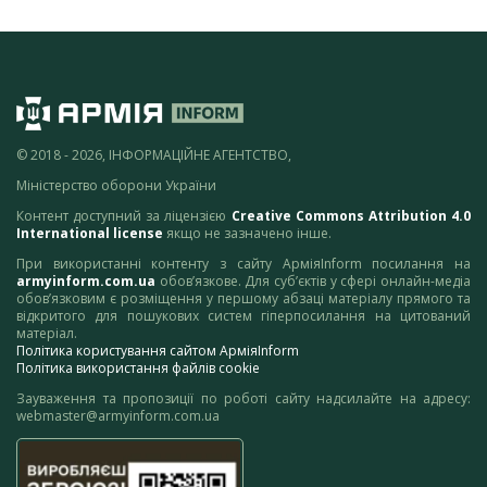
© 2018 - 2026, ІНФОРМАЦІЙНЕ АГЕНТСТВО,
Міністерство оборони України
Контент доступний за ліцензією
Creative Commons Attribution 4.0
International license
якщо не зазначено інше.
При використанні контенту з сайту АрміяInform посилання на
armyinform.com.ua
обов’язкове. Для суб’єктів у сфері онлайн-медіа
обов’язковим є розміщення у першому абзаці матеріалу прямого та
відкритого для пошукових систем гіперпосилання на цитований
матеріал.
Політика користування сайтом АрміяInform
Політика використання файлів cookie
Зауваження та пропозиції по роботі сайту надсилайте на адресу:
webmaster@armyinform.com.ua