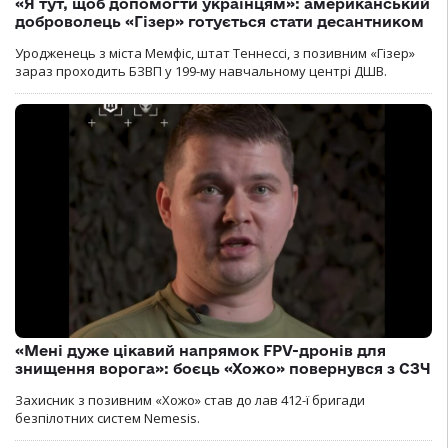
«Я тут, щоб допомогти українцям»: американський
доброволець «Гізер» готується стати десантником
Уродженець з міста Мемфіс, штат Теннессі, з позивним «Гізер»
зараз проходить БЗВП у 199-му навчальному центрі ДШВ.
«Мені дуже цікавий напрямок FPV-дронів для
знищення ворога»: боєць «Хожо» повернувся з СЗЧ
Захисник з позивним «Хожо» став до лав 412-ї бригади
безпілотних систем Nemesis.