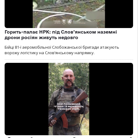
Горить-палає НРК: під Слов’янськом наземні
дрони росіян живуть недовго
Бійці 81-ї аеромобільної Слобожанської бригади атакують
ворожу логістику на Словʼянському напрямку.