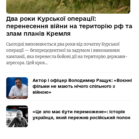
Два роки Курської операції:
перенесення війни на територію рф та
злам планів Кремля
Сьогодні виповнюється два роки від початку Курської
операції — безпрецедентної за задумом і виконанням
кампанії, яка перенесла бойові дії на територію держави-
агресора. Цей крок…
Актор і офіцер Володимир Ращук: «Воєнні
фільми не мають нічого спільного з
війною»
«Це зло має бути переможене»: історія
українця, який пережив російський полон