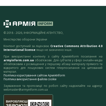
© 2018 - 2026, ІНФОРМАЦІЙНЕ АГЕНТСТВО,
Міністерство оборони України
Контент доступний за ліцензією
Creative Commons Attribution 4.0
International license
якщо не зазначено інше.
При використанні контенту з сайту АрміяInform посилання на
armyinform.com.ua
обов’язкове. Для суб’єктів у сфері онлайн-медіа
обов’язковим є розміщення у першому абзаці матеріалу прямого та
відкритого для пошукових систем гіперпосилання на цитований
матеріал.
Політика користування сайтом АрміяInform
Політика використання файлів cookie
Зауваження та пропозиції по роботі сайту надсилайте на адресу:
webmaster@armyinform.com.ua