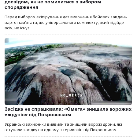
досвідом, як не помилитися з вибором
спорядження
Перед вибором екіпірування для виконання бойових завдань
варто пам’ятати, що універсального комплекту, який підійде
всім, не існує.
Засідка не спрацювала: «Омега» знищила ворожих
«ждунів» під Покровськом
Українські захисники виявили та знищили ворожі дрони, які
готували засідку на одному з териконів під Покровськом.