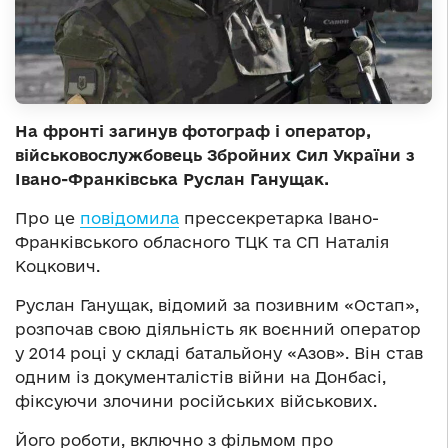
На фронті загинув фотограф і оператор,
військовослужбовець Збройних Сил України з
Івано-Франківська Руслан Ганущак.
Про це
повідомила
прессекретарка Івано-
Франківського обласного ТЦК та СП Наталія
Коцкович.
Руслан Ганущак, відомий за позивним «Остап»,
розпочав свою діяльність як воєнний оператор
у 2014 році у складі батальйону «Азов». Він став
одним із документалістів війни на Донбасі,
фіксуючи злочини російських військових.
Його роботи, включно з фільмом про