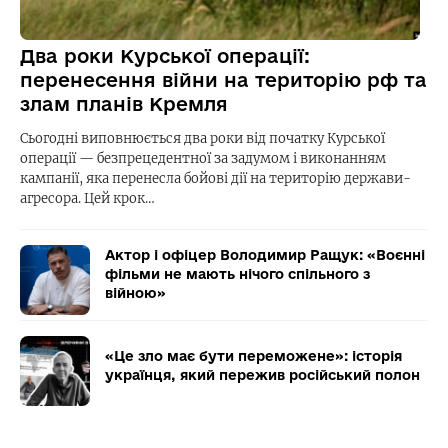
Два роки Курської операції:
перенесення війни на територію рф та
злам планів Кремля
Сьогодні виповнюється два роки від початку Курської
операції — безпрецедентної за задумом і виконанням
кампанії, яка перенесла бойові дії на територію держави-
агресора. Цей крок…
Актор і офіцер Володимир Ращук: «Воєнні
фільми не мають нічого спільного з
війною»
«Це зло має бути переможене»: історія
українця, який пережив російський полон