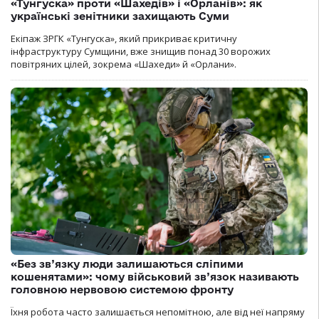
«Тунгуска» проти «Шахедів» і «Орланів»: як
українські зенітники захищають Суми
Екіпаж ЗРГК «Тунгуска», який прикриває критичну
інфраструктуру Сумщини, вже знищив понад 30 ворожих
повітряних цілей, зокрема «Шахеди» й «Орлани».
«Без зв’язку люди залишаються сліпими
кошенятами»: чому військовий зв’язок називають
головною нервовою системою фронту
Їхня робота часто залишається непомітною, але від неї напряму