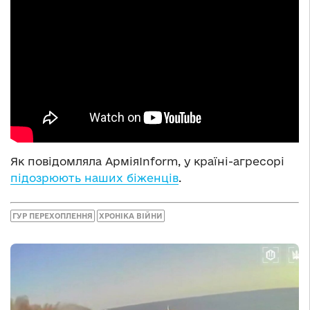
Як повідомляла АрміяInform, у країні-агресорі
підозрюють наших біженців
.
ГУР ПЕРЕХОПЛЕННЯ
ХРОНІКА ВІЙНИ