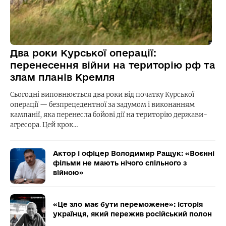
Два роки Курської операції:
перенесення війни на територію рф та
злам планів Кремля
Сьогодні виповнюється два роки від початку Курської
операції — безпрецедентної за задумом і виконанням
кампанії, яка перенесла бойові дії на територію держави-
агресора. Цей крок…
Актор і офіцер Володимир Ращук: «Воєнні
фільми не мають нічого спільного з
війною»
«Це зло має бути переможене»: історія
українця, який пережив російський полон