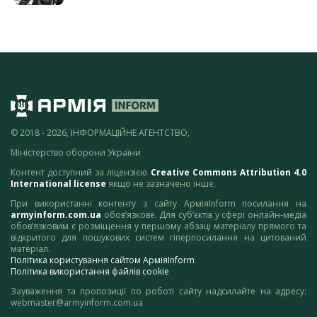
© 2018 - 2026, ІНФОРМАЦІЙНЕ АГЕНТСТВО,
Міністерство оборони України
Контент доступний за ліцензією
Creative Commons Attribution 4.0
International license
якщо не зазначено інше.
При використанні контенту з сайту АрміяInform посилання на
armyinform.com.ua
обов’язкове. Для суб’єктів у сфері онлайн-медіа
обов’язковим є розміщення у першому абзаці матеріалу прямого та
відкритого для пошукових систем гіперпосилання на цитований
матеріал.
Політика користування сайтом АрміяInform
Політика використання файлів cookie
Зауваження та пропозиції по роботі сайту надсилайте на адресу:
webmaster@armyinform.com.ua