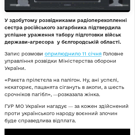
У здобутому розвідниками радіоперехопленні
сестра російського загарбника підтвердила
успішне ураження табору підготовки військ
держави-агресора у бєлгородській області.
Запис розмови
оприлюднило 11 січня
Головне
управління розвідки Міністерства оборони
України.
«Ракєта прілєтєла на палігон. Ну, ані успєлі,
нєкаториє, пацанята сігануть в акопи, а шесть
срочніков пагібл», ―розказала жінка.
ГУР МО України нагадує ― за кожен здійснений
проти українського народу воєнний злочин
буде справедлива відплата.