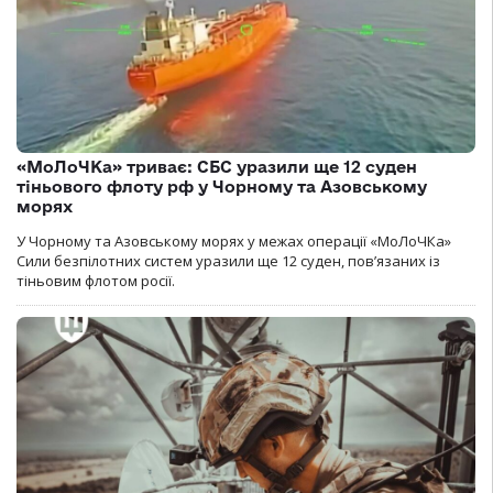
«МоЛоЧКа» триває: СБС уразили ще 12 суден
тіньового флоту рф у Чорному та Азовському
морях
У Чорному та Азовському морях у межах операції «МоЛоЧКа»
Сили безпілотних систем уразили ще 12 суден, пов’язаних із
тіньовим флотом росії.