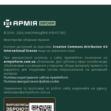
© 2018 - 2026, ІНФОРМАЦІЙНЕ АГЕНТСТВО,
Міністерство оборони України
Контент доступний за ліцензією
Creative Commons Attribution 4.0
International license
якщо не зазначено інше.
При використанні контенту з сайту АрміяInform посилання на
armyinform.com.ua
обов’язкове. Для суб’єктів у сфері онлайн-медіа
обов’язковим є розміщення у першому абзаці матеріалу прямого та
відкритого для пошукових систем гіперпосилання на цитований
матеріал.
Політика користування сайтом АрміяInform
Політика використання файлів cookie
Зауваження та пропозиції по роботі сайту надсилайте на адресу:
webmaster@armyinform.com.ua