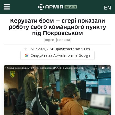
EN
Керувати боєм — єгері показали
роботу свого командного пункту
під Покровськом
ВІДЕО
НОВИНИ
11 Січня 2025, 20:41
Прочитаєте за:
< 1
хв.
Слідкуйте за АрміяInform в Google