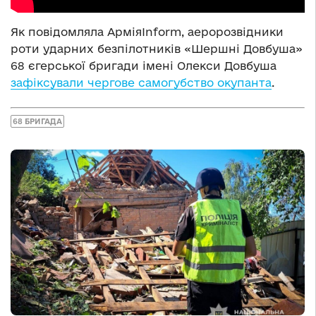
Як повідомляла АрміяInform, аеророзвідники
роти ударних безпілотників «Шершні Довбуша»
68 єгерської бригади імені Олекси Довбуша
зафіксували чергове самогубство окупанта
.
68 БРИГАДА