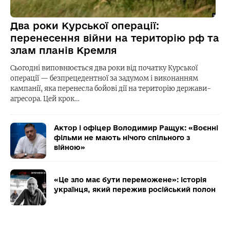
Два роки Курської операції:
перенесення війни на територію рф та
злам планів Кремля
Сьогодні виповнюється два роки від початку Курської
операції — безпрецедентної за задумом і виконанням
кампанії, яка перенесла бойові дії на територію держави-
агресора. Цей крок…
Актор і офіцер Володимир Ращук: «Воєнні
фільми не мають нічого спільного з
війною»
«Це зло має бути переможене»: історія
українця, який пережив російський полон