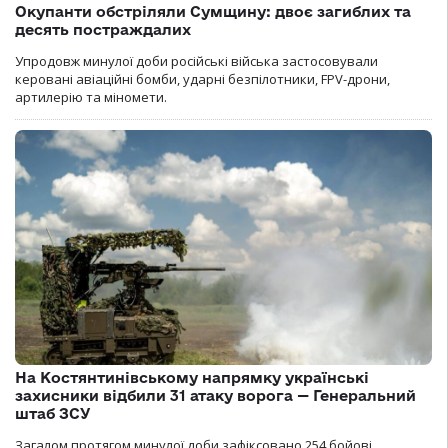
Окупанти обстріляли Сумщину: двоє загиблих та
десять постраждалих
Упродовж минулої доби російські війська застосовували
керовані авіаційні бомби, ударні безпілотники, FPV-дрони,
артилерію та міномети.
На Костянтинівському напрямку українські
захисники відбили 31 атаку ворога — Генеральний
штаб ЗСУ
Загалом протягом минулої доби зафіксовано 254 бойові