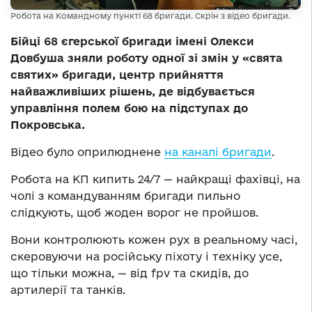
Робота на Командному пункті 68 бригади. Скрін з відео бригади.
Бійці 68 єгерської бригади імені Олекси
Довбуша зняли роботу одної зі змін у «свята
святих» бригади, центр прийняття
найважливіших рішень, де відбувається
управління полем бою на підступах до
Покровська.
Відео було оприлюднене
на каналі бригади
.
Робота на КП кипить 24/7 — найкращі фахівці, на
чолі з командуванням бригади пильно
слідкують, щоб жоден ворог не пройшов.
Вони контролюють кожен рух в реальному часі,
скеровуючи на російську піхоту і техніку усе,
що тільки можна, — від fpv та скидів, до
артилерії та танків.