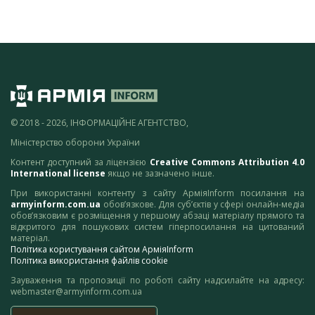
© 2018 - 2026, ІНФОРМАЦІЙНЕ АГЕНТСТВО,
Міністерство оборони України
Контент доступний за ліцензією
Creative Commons Attribution 4.0
International license
якщо не зазначено інше.
При використанні контенту з сайту АрміяInform посилання на
armyinform.com.ua
обов’язкове. Для суб’єктів у сфері онлайн-медіа
обов’язковим є розміщення у першому абзаці матеріалу прямого та
відкритого для пошукових систем гіперпосилання на цитований
матеріал.
Політика користування сайтом АрміяInform
Політика використання файлів cookie
Зауваження та пропозиції по роботі сайту надсилайте на адресу:
webmaster@armyinform.com.ua