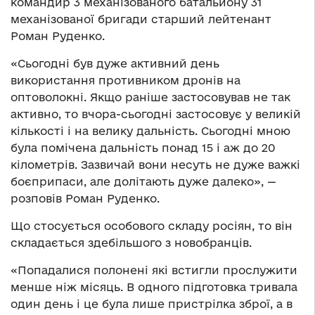
командир 3 механізованого батальйону 31
механізованої бригади старший лейтенант
Роман Руденко.
«Сьогодні був дуже активний день
використання противником дронів на
оптоволокні. Якщо раніше застосовував не так
активно, то вчора-сьогодні застосовує у великій
кількості і на велику дальність. Сьогодні мною
була помічена дальність понад 15 і аж до 20
кілометрів. Зазвичай вони несуть не дуже важкі
боєприпаси, але долітають дуже далеко», —
розповів Роман Руденко.
Що стосується особового складу росіян, то він
складається здебільшого з новобранців.
«Попадалися полонені які встигли прослужити
менше ніж місяць. В одного підготовка тривала
один день і це була лише пристрілка зброї, а в