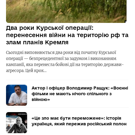
Два роки Курської операції:
перенесення війни на територію рф та
злам планів Кремля
Сьогодні виповнюється два роки від початку Курської
операції — безпрецедентної за задумом і виконанням
кампанії, яка перенесла бойові дії на територію держави-
агресора. Цей крок…
Актор і офіцер Володимир Ращук: «Воєнні
фільми не мають нічого спільного з
війною»
«Це зло має бути переможене»: історія
українця, який пережив російський полон