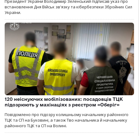
Президент України Володимир Зеленський підписав указ про
встановлення Дня Військ зв'язку та кібербезпеки Збройних Сил
України.
120 неіснуючих мобілізованих: посадовців ТЦК
підозрюють у махінаціях з реєстром «Оберіг»
Повідомлено про підозру колишньому начальнику районного
ТЦК та СП на Буковині, а також Тво начальника й начальнику
районного ТЦК та СП на Волині.