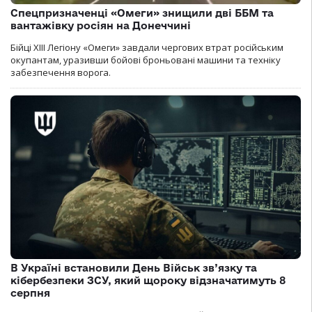
Спецпризначенці «Омеги» знищили дві ББМ та
вантажівку росіян на Донеччині
Бійці ХІІІ Легіону «Омеги» завдали чергових втрат російським
окупантам, уразивши бойові броньовані машини та техніку
забезпечення ворога.
В Україні встановили День Військ зв’язку та
кібербезпеки ЗСУ, який щороку відзначатимуть 8
серпня