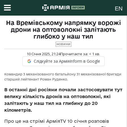
EN
На Времівському напрямку ворожі
дрони на оптоволокні залітають
глибоко у наш тил
НОВИНИ
10 Січня 2025, 21:24
Прочитаєте за:
< 1
хв.
Слідкуйте за АрміяInform в Google
Командир 3 механізованого батальйону 31 механізованої бригади
старший лейтенант Роман Руденко.
В останні дні росіяни почали застосовувати тут
велику кількість дронів на оптоволокні, які
залітають у наш тил на глибину до 20
кілометрів.
Про це на стрімі АрміяTV 10 січня розповів