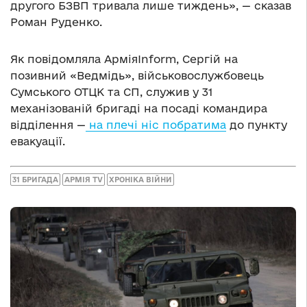
другого БЗВП тривала лише тиждень», — сказав
Роман Руденко.
Як повідомляла АрміяInform, Сергій на
позивний «Ведмідь», військовослужбовець
Сумського ОТЦК та СП, служив у 31
механізованій бригаді на посаді командира
відділення —
на плечі ніс побратима
до пункту
евакуації.
31 БРИГАДА
АРМІЯ TV
ХРОНІКА ВІЙНИ