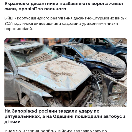
Українські десантники позбавляють ворога живої
сили, провізії та пального
Бійці 7 корпус швидкого реагування десантно-штурмових військ
ЗСУ поділилися видовищними кадрами з ураженнями низки
ворожих цілей.
На Запоріжжі росіяни завдали удару по
рятувальниках, а на Одещині пошкодили автобус з
дітьми
У неділю, 9 серпня, російські війська завдали удару по