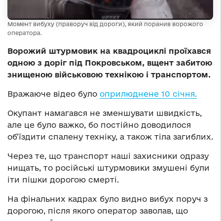
Момент вибуху (праворуч від дороги), який поранив ворожого
оператора.
Ворожий штурмовик на квадроциклі проїхався
одною з доріг під Покровськом, вщент забитою
знищеною військовою технікою і транспортом.
Вражаюче відео було
оприлюднене 10 січня.
Окупант намагався не зменшувати швидкість,
але це було важко, бо постійно доводилося
об’їздити спалену техніку, а також тіла загиблих.
Через те, що транспорт наші захисники одразу
нищать, то російські штурмовики змушені були
іти пішки дорогою смерті.
На фінальних кадрах було видно вибух поруч з
дорогою, після якого оператор заволав, що