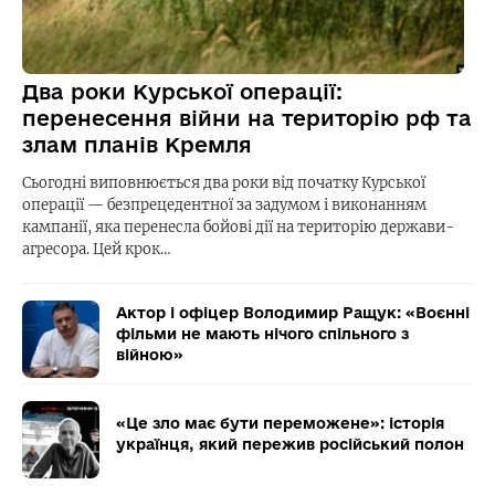
Два роки Курської операції:
перенесення війни на територію рф та
злам планів Кремля
Сьогодні виповнюється два роки від початку Курської
операції — безпрецедентної за задумом і виконанням
кампанії, яка перенесла бойові дії на територію держави-
агресора. Цей крок…
Актор і офіцер Володимир Ращук: «Воєнні
фільми не мають нічого спільного з
війною»
«Це зло має бути переможене»: історія
українця, який пережив російський полон