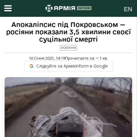
EN
Апокаліпсис під Покровськом —
росіяни показали 3,5 хвилини своєї
суцільної смерті
НОВИНИ
10 Січня 2025, 14:19
Прочитаєте за:
< 1
хв.
Слідкуйте за АрміяInform в Google