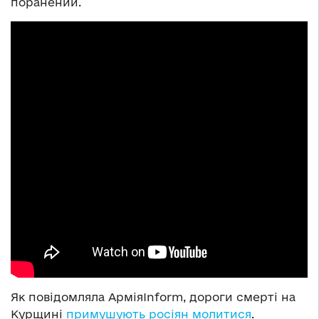
поранений.
Як повідомляла АрміяInform, дороги смерті на
Курщині
примушують росіян молитися
.