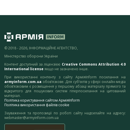
© 2018 - 2026, ІНФОРМАЦІЙНЕ АГЕНТСТВО,
Міністерство оборони України
Контент доступний за ліцензією
Creative Commons Attribution 4.0
International license
якщо не зазначено інше.
При використанні контенту з сайту АрміяInform посилання на
armyinform.com.ua
обов’язкове. Для суб’єктів у сфері онлайн-медіа
обов’язковим є розміщення у першому абзаці матеріалу прямого та
відкритого для пошукових систем гіперпосилання на цитований
матеріал.
Політика користування сайтом АрміяInform
Політика використання файлів cookie
Зауваження та пропозиції по роботі сайту надсилайте на адресу:
webmaster@armyinform.com.ua