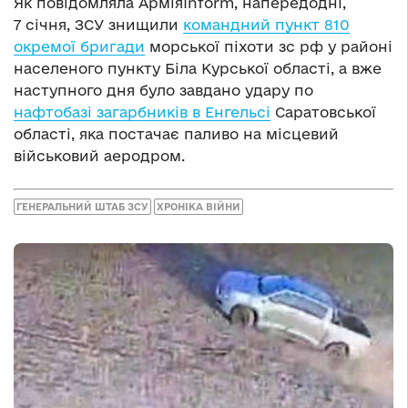
Як повідомляла АрміяInform, напередодні,
7 січня, ЗСУ знищили
командний пункт 810
окремої бригади
морської піхоти зс рф у районі
населеного пункту Біла Курської області, а вже
наступного дня було завдано удару по
нафтобазі загарбників в Енгельсі
Саратовської
області, яка постачає паливо на місцевий
військовий аеродром.
ГЕНЕРАЛЬНИЙ ШТАБ ЗСУ
ХРОНІКА ВІЙНИ