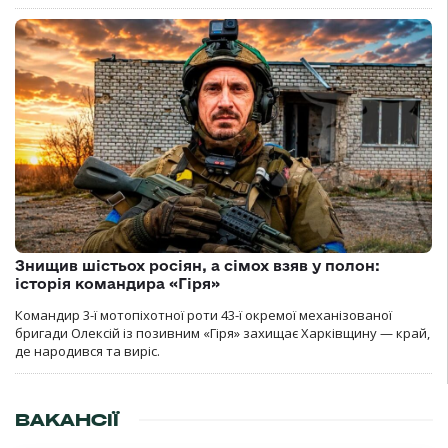
Знищив шістьох росіян, а сімох взяв у полон:
історія командира «Гіря»
Командир 3-ї мотопіхотної роти 43-ї окремої механізованої
бригади Олексій із позивним «Гіря» захищає Харківщину — край,
де народився та виріс.
ВАКАНСІЇ