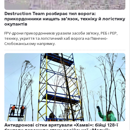
Destruction Team розбирає тил ворога:
прикордонники нищать зв’язок, техніку й логістику
окупантів
FPV-дрони прикордонників уразили засоби зв’язку, РЕБ і РЕР,
техніку, укриття та логістичний хаб ворога на Північно-
Слобожанському напрямку.
Антидронові сітки врятували «Хамві»: бійці 128-ї