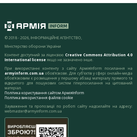
© 2018 - 2026, ІНФОРМАЦІЙНЕ АГЕНТСТВО,
Міністерство оборони України
Контент доступний за ліцензією
Creative Commons Attribution 4.0
International license
якщо не зазначено інше.
При використанні контенту з сайту АрміяInform посилання на
armyinform.com.ua
обов’язкове. Для суб’єктів у сфері онлайн-медіа
обов’язковим є розміщення у першому абзаці матеріалу прямого та
відкритого для пошукових систем гіперпосилання на цитований
матеріал.
Політика користування сайтом АрміяInform
Політика використання файлів cookie
Зауваження та пропозиції по роботі сайту надсилайте на адресу:
webmaster@armyinform.com.ua