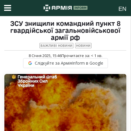
EN
ЗСУ знищили командний пункт 8
гвардійської загальновійськової
армії рф
ВАЖЛИВІ НОВИНИ
НОВИНИ
8 Січня 2025, 15:46
Прочитаєте за:
< 1
хв.
Слідкуйте за АрміяInform в Google