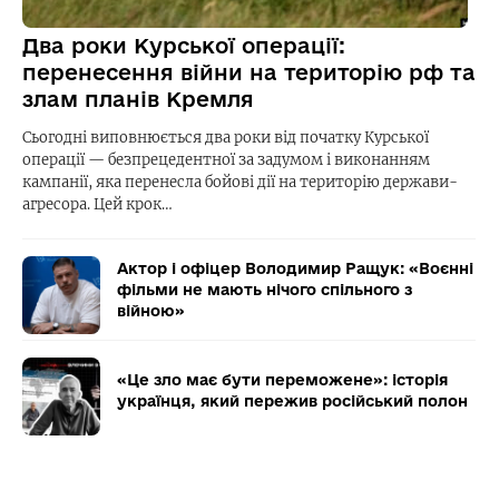
Два роки Курської операції:
перенесення війни на територію рф та
злам планів Кремля
Сьогодні виповнюється два роки від початку Курської
операції — безпрецедентної за задумом і виконанням
кампанії, яка перенесла бойові дії на територію держави-
агресора. Цей крок…
Актор і офіцер Володимир Ращук: «Воєнні
фільми не мають нічого спільного з
війною»
«Це зло має бути переможене»: історія
українця, який пережив російський полон