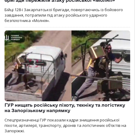
бригади пережили атаку російської «Молнії»
Бійці 128-ї Закарпатської бригади, повертаючись із бойового
завдання, потрапили під атаку російського ударного
безпілотника «Молнія».
ГУР нищать російську піхоту, техніку та логістику
на Запорізькому напрямку
Спецпризначенці ГУР показали кадри знищення російської
піхоти, артилерії, транспорту, дронів та логістичних об’єктів на
Запоріжжі.