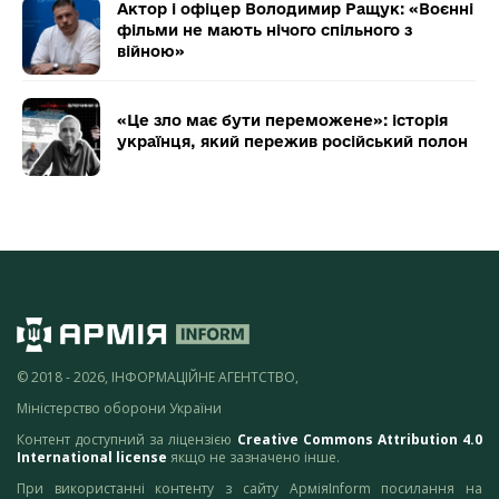
Актор і офіцер Володимир Ращук: «Воєнні
фільми не мають нічого спільного з
війною»
«Це зло має бути переможене»: історія
українця, який пережив російський полон
© 2018 - 2026, ІНФОРМАЦІЙНЕ АГЕНТСТВО,
Міністерство оборони України
Контент доступний за ліцензією
Creative Commons Attribution 4.0
International license
якщо не зазначено інше.
При використанні контенту з сайту АрміяInform посилання на