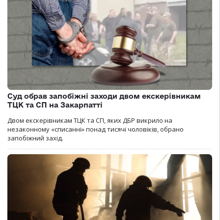
Суд обрав запобіжні заходи двом екскерівникам
ТЦК та СП на Закарпатті
Двом екскерівникам ТЦК та СП, яких ДБР викрило на
незаконному «списанні» понад тисячі чоловіків, обрано
запобіжний захід.