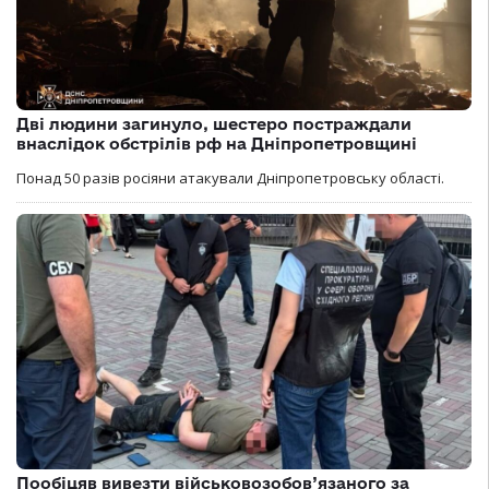
Дві людини загинуло, шестеро постраждали
внаслідок обстрілів рф на Дніпропетровщині
Понад 50 разів росіяни атакували Дніпропетровську області.
Пообіцяв вивезти військовозобов’язаного за