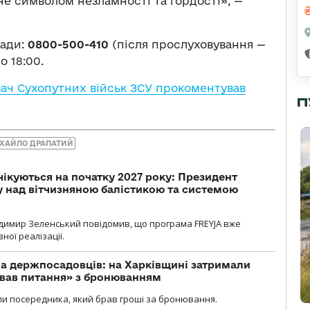
ане символом незламності та гордості», —
гади:
0800-500-410
(після прослуховування —
о 18:00.
ач Сухопутних військ ЗСУ прокоментував
П
ХАЙЛО ДРАПАТИЙ
чікуються на початку 2027 року: Президент
у над вітчизняною балістикою та системою
димир Зеленський повідомив, що програма FREYJA вже
ної реалізації.
а держпосадовців: на Харківщині затримали
ував питання» з бронюванням
и посередника, який брав гроші за бронювання.