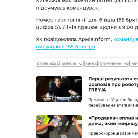
Київської має значний потенціал і ст
підсумував командувач.
Номер гарячої лінії для бійців 155 бри
цифра 5). Лінія працює щодня з 9:00 д
Як повідомляла АрміяInform,
командув
ситуацію в 155 бригаді
.
STOPRUSSIA
АГРЕСІЯ РФ
ВІЙНА
ВТОРГНЕННЯ РФ
МИ
Перші результати о
розповів про робот
FREYJA
Президент України Воло
перебуває на етапі актив
«Продавав» вплив н
ділка, який «виріш
Правоохоронці затримал