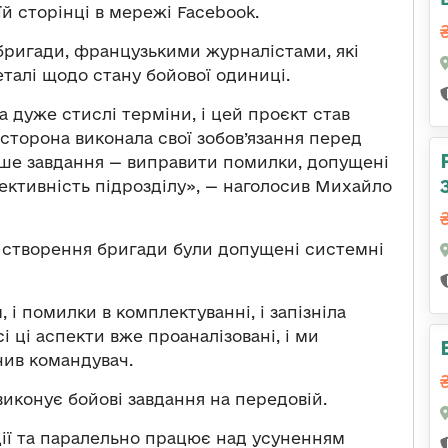
їй сторінці в мережі Facebook.
 бригади, французькими журналістами, які
еталі щодо стану бойової одиниці.
за дуже стислі терміни, і цей проєкт став
 сторона виконала свої зобов’язання перед
наше завдання — виправити помилки, допущені
ективність підрозділу», — наголосив Михайло
х створення бригади були допущені системні
і помилки в комплектуванні, і запізніла
 ці аспекти вже проаналізовані, і ми
чив командувач.
иконує бойові завдання на передовій.
ції та паралельно працює над усуненням