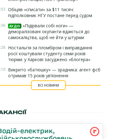
:53
Обіцяв «списати» за $11 тисяч:
підполковник НГУ постане перед судом
:36
«Підірвали собі ноги» —
АУДІО
деморалізовані окупанти вдаються до
самокаліцтва, щоб не йти у штурми
:28
Ностальгія за пломбіром і виправдання
росії коштували студенту семи років
тюрми: у Харкові засуджено «блогера»
:10
Викрито «батюшку» — зрадника: агент фсб
отримав 15 років ув’язнення
ВСІ НОВИНИ
АКАНСІЇ
Водій-електрик,
військовослужбовець