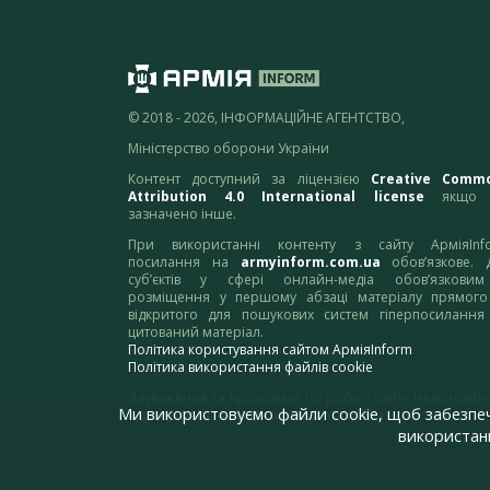
© 2018 - 2026, ІНФОРМАЦІЙНЕ АГЕНТСТВО,
Міністерство оборони України
Контент доступний за ліцензією
Creative Comm
Attribution 4.0 International license
якщо 
зазначено інше.
При використанні контенту з сайту АрміяInf
посилання на
armyinform.com.ua
обов’язкове. 
суб’єктів у сфері онлайн-медіа обов’язкови
розміщення у першому абзаці матеріалу прямого
відкритого для пошукових систем гіперпосилання
цитований матеріал.
Політика користування сайтом АрміяInform
Політика використання файлів cookie
Зауваження та пропозиції по роботі сайту надсилайте
Ми використовуємо файли cookie, щоб забезпе
адресу:
webmaster@armyinform.com.ua
використанн