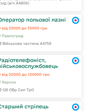
хід (в/ч А4806)
Оператор польової лазні
від 23000 до 35000 грн
Павлоград
Військова частина А4759
Радіотелефоніст,
військовослужбовець
від 20000 до 120000 грн
Херсон
126 ОБр Сил ТрО
Старший стрілець