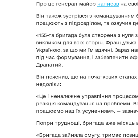
Про це генерал-майор
написав
на сво
Він також зустрівся з командуванням
працюють з підрозділом, та озвучив д
«155-та бригада була створена з нуля 
викликом для всіх сторін. Французька
Україною, за що ми їм вдячні. Зараз 
під час формування, і забезпечити еф
Драпатий.
Він пояснив, що на початкових етапа
недоліки:
«Це і неналежне управління процесом, 
реакція командування на проблеми. Всі
працюємо над їх усуненням», — зазна
Попри труднощі, бригада вже місяць в
«Бригада зайняла смугу, тримає пози