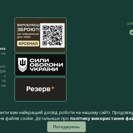
pr
ons
не
orm
Для
м є
 та
 на
 на
чити вам найкращий досвід роботи на нашому сайті. Продовжу
я файлів cookie. Детальніше про
політику використання фай
Погоджуюсь