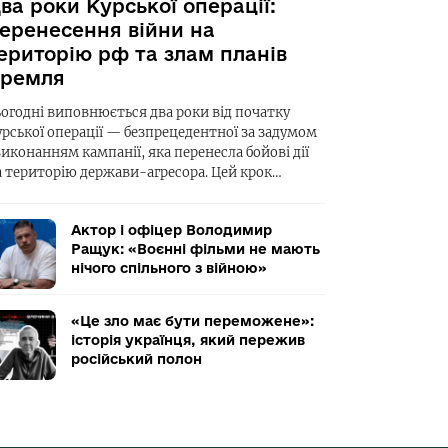
ва роки Курської операції:
еренесення війни на
ериторію рф та злам планів
ремля
ьогодні виповнюється два роки від початку
урської операції — безпрецедентної за задумом
виконанням кампанії, яка перенесла бойові дії
а територію держави-агресора. Цей крок…
Актор і офіцер Володимир
Ращук: «Воєнні фільми не мають
нічого спільного з війною»
«Це зло має бути переможене»:
історія українця, який пережив
російський полон