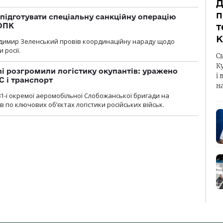
Д
п
підготувати спеціальну санкційну операцію
 ОПК
т
К
димир Зеленський провів координаційну нараду щодо
 росії.
С
К
i розгромили логістику окупантів: уражено
і 
С і транспорт
н
1-ї окремої аеромобільної Слобожанської бригади на
 по ключових об’єктах логістики російських військ.