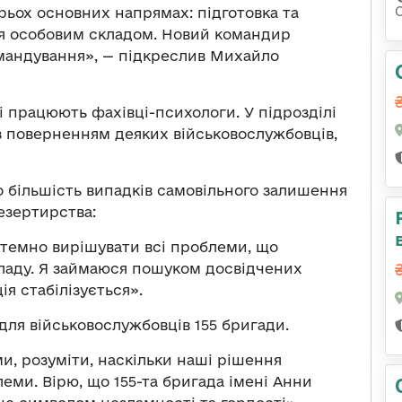
С
рьох основних напрямах: підготовка та
ня особовим складом. Новий командир
мандування», — підкреслив Михайло
і працюють фахівці-психологи. У підрозділі
з поверненням деяких військовослужбовців,
 більшість випадків самовільного залишення
езертирства:
стемно вирішувати всі проблеми, що
ладу. Я займаюся пошуком досвідчених
ія стабілізується».
для військовослужбовців 155 бригади.
ми, розуміти, наскільки наші рішення
еми. Вірю, що 155-та бригада імені Анни