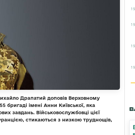
19
19
19
19
ихайло Драпатий доповів Верховному
5 бригаді імені Анни Київської, яка
В
их завдань. Військовослужбовці цієї
Францією, стикаються з низкою труднощів,