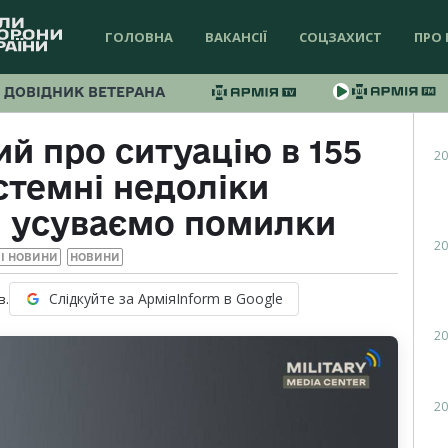
ГОЛОВНА
ВАКАНСІЇ
СОЦЗАХИСТ
ПРО 
ДОВІДНИК ВЕТЕРАНА
й про ситуацію в 155
20
стемні недоліки
, усуваємо помилки
20
І НОВИНИ
НОВИНИ
Слідкуйте за АрміяInform в Google
в.
20
20