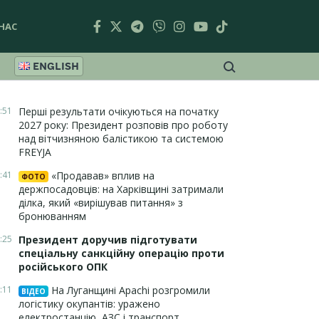
НАС
ENGLISH
:51
Перші результати очікуються на початку
2027 року: Президент розповів про роботу
над вітчизняною балістикою та системою
FREYJA
:41
«Продавав» вплив на
ФОТО
держпосадовців: на Харківщині затримали
ділка, який «вирішував питання» з
бронюванням
:25
Президент доручив підготувати
спеціальну санкційну операцію проти
російського ОПК
:11
На Луганщині Apachi розгромили
ВІДЕО
логістику окупантів: уражено
електростанцію, АЗС і транспорт