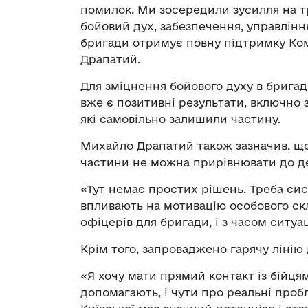
помилок. Ми зосередили зусилля на т
бойовий дух, забезпечення, управлін
бригади отримує повну підтримку Ко
Драпатий.
Для зміцнення бойового духу в бригад
вже є позитивні результати, включно 
які самовільно залишили частину.
Михайло Драпатий також зазначив, що
частини не можна прирівнювати до д
«Тут немає простих рішень. Треба си
впливають на мотивацію особового ск
офіцерів для бригади, і з часом ситуац
Крім того, запроваджено гарячу лінію 
«Я хочу мати прямий контакт із бійця
допомагають, і чути про реальні пробл