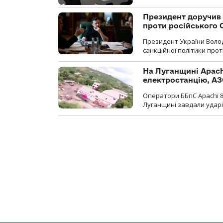
Президент доручив 
проти російського
Президент України Воло
санкційної політики проти
На Луганщині Apach
електростанцію, АЗ
Оператори ББпС Apachi 8
Луганщині завдали ударів