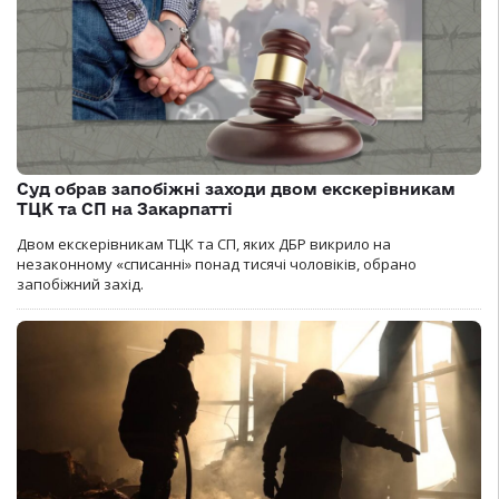
Суд обрав запобіжні заходи двом екскерівникам
ТЦК та СП на Закарпатті
Двом екскерівникам ТЦК та СП, яких ДБР викрило на
незаконному «списанні» понад тисячі чоловіків, обрано
запобіжний захід.