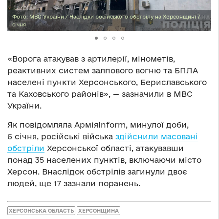
Фото: МВС України / Наслідки російського обстрілу на Херсонщині 7
січня
«Ворога атакував з артилерії, мінометів,
реактивних систем залпового вогню та БПЛА
населені пункти Херсонського, Бериславського
та Каховського районів», — зазначили в МВС
України.
Як повідомляла АрміяInform, минулої доби,
6 січня, російські війська
здійснили масовані
обстріли
Херсонської області, атакувавши
понад 35 населених пунктів, включаючи місто
Херсон. Внаслідок обстрілів загинули двоє
людей, ще 17 зазнали поранень.
ХЕРСОНСЬКА ОБЛАСТЬ
ХЕРСОНЩИНА