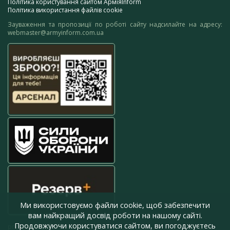
Політика користування сайтом АрміяInform
Політика використання файлів cookie
Зауваження та пропозиції по роботі сайту надсилайте на адресу:
webmaster@armyinform.com.ua
Ми використовуємо файли cookie, щоб забезпечити
вам найкращий досвід роботи на нашому сайті.
Продовжуючи користуватися сайтом, ви погоджуєтесь
press@armyinform.com.ua