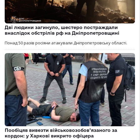
Дві людини загинуло, шестеро постраждали
внаслідок обстрілів рф на Дніпропетровщині
Понад 50 разів росіяни атакували Дніпропетровську області.
Пообіцяв вивезти військовозобов’язаного за
кордон: у Харкові викрито офіцера