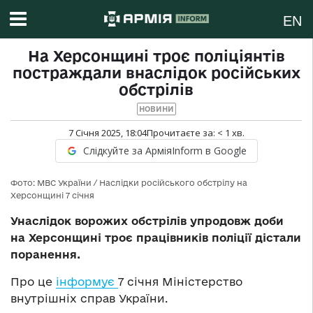
EN
На Херсонщині троє поліціянтів
постраждали внаслідок російських
обстрілів
НОВИНИ
7 Січня 2025, 18:04
Прочитаєте за:
< 1
хв.
Слідкуйте за АрміяInform в Google
Фото: МВС України / Наслідки російського обстрілу на
Херсонщині 7 січня
Унаслідок ворожих обстрілів упродовж доби
на Херсонщині троє працівників поліції дістали
поранення.
Про це
інформує
7 січня Міністерство
внутрішніх справ України.