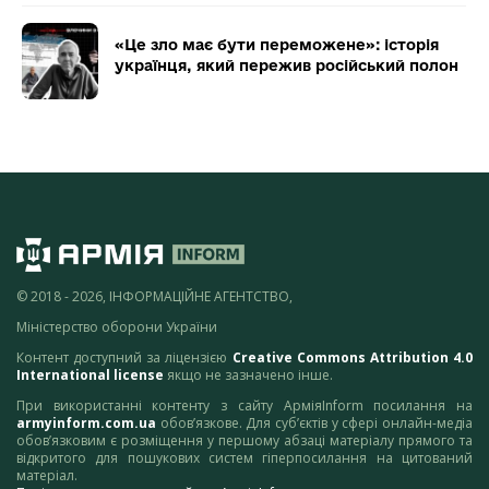
«Це зло має бути переможене»: історія
українця, який пережив російський полон
© 2018 - 2026, ІНФОРМАЦІЙНЕ АГЕНТСТВО,
Міністерство оборони України
Контент доступний за ліцензією
Creative Commons Attribution 4.0
International license
якщо не зазначено інше.
При використанні контенту з сайту АрміяInform посилання на
armyinform.com.ua
обов’язкове. Для суб’єктів у сфері онлайн-медіа
обов’язковим є розміщення у першому абзаці матеріалу прямого та
відкритого для пошукових систем гіперпосилання на цитований
матеріал.