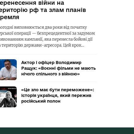
еренесення війни на
ериторію рф та злам планів
ремля
ьогодні виповнюється два роки від початку
урської операції — безпрецедентної за задумом
виконанням кампанії, яка перенесла бойові дії
а територію держави-агресора. Цей крок…
Актор і офіцер Володимир
Ращук: «Воєнні фільми не мають
нічого спільного з війною»
«Це зло має бути переможене»:
історія українця, який пережив
російський полон