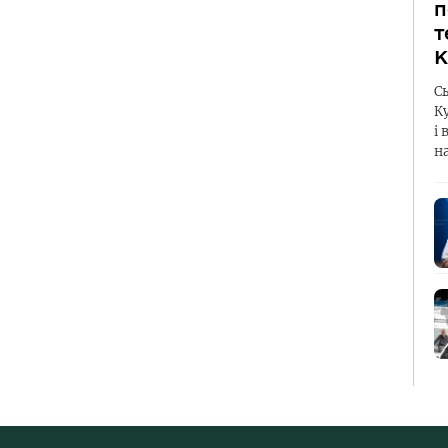
п
т
К
С
К
і 
н