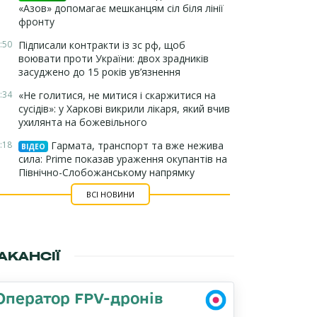
«Азов» допомагає мешканцям сіл біля лінії
фронту
:50
Підписали контракти із зс рф, щоб
воювати проти України: двох зрадників
засуджено до 15 років ув’язнення
:34
«Не голитися, не митися і скаржитися на
сусідів»: у Харкові викрили лікаря, який вчив
ухилянта на божевільного
:18
Гармата, транспорт та вже нежива
ВІДЕО
сила: Prime показав ураження окупантів на
Північно-Слобожанському напрямку
ВСІ НОВИНИ
АКАНСІЇ
Оператор FPV-дронів