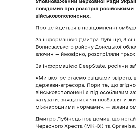
Уповноважений Верховної Ради Украї
повідомив про розстріл російськими 
військовополонених.
Про це йдеться в повідомленні омбу
За інформацією Дмитра Лубінця, 3 сі
Волноваського району Донецької обла
злочин — ймовірно, розстріляли трьох
За інформацією DeepState, росіяни зв’
«Ми вкотре стаємо свідками звірств
держави-агресора. Пори те, що згідн
військовополонені є під особливим зах
катувати, знущатися чи позбавляти жи
міжнародними нормами», — заявив о
Дмитро Лубінець повідомив, що негай
Червоного Хреста (МКЧХ) та Організац