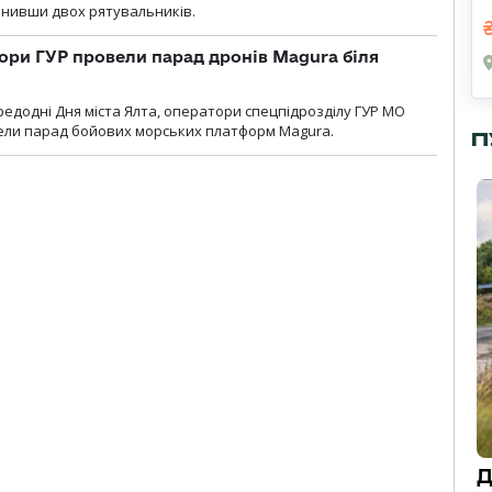
анивши двох рятувальників.
ори ГУР провели парад дронів Magura біля
ередодні Дня міста Ялта, оператори спецпідрозділу ГУР МО
вели парад бойових морських платформ Magura.
П
Д