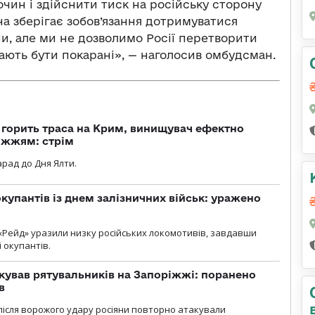
очин і здійснити тиск на російську сторону
на зберігає зобов’язання дотримуватися
ни, але ми не дозволимо Росії перетворити
мають бути покарані», — наголосив омбудсман.
, горить траса на Крим, винищувач ефектно
іжжям: стрім
рад до Дня Ялти.
купантів із днем залізничних військ: уражено
«Рейд» уразили низку російських локомотивів, завдавши
і окупантів.
кував рятувальників на Запоріжжі: поранено
в
і після ворожого удару росіяни повторно атакували