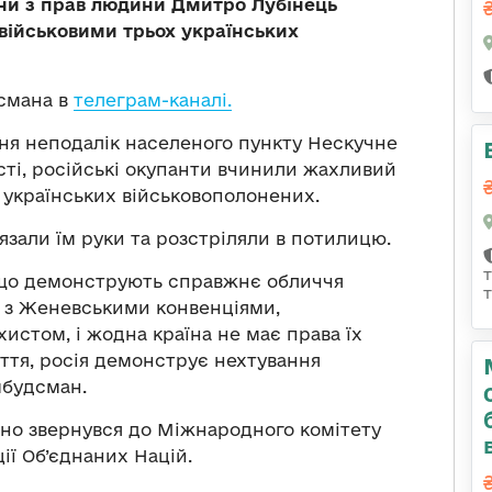
ни з прав людини Дмитро Лубінець
військовими трьох українських
дсмана в
телеграм-каналі.
чня неподалік населеного пункту Нескучне
сті, російські окупанти вчинили жахливий
 українських військовополонених.
язали їм руки та розстріляли в потилицю.
, що демонструють справжнє обличчя
о з Женевськими конвенціями,
истом, і жодна країна не має права їх
ття, росія демонструє нехтування
мбудсман.
но звернувся до Міжнародного комітету
ії Об’єднаних Націй.