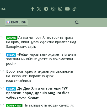
НАС
ENGLISH
:06
Атака на порт Ялти, горить траса
АНОНС
на Крим, винищувач ефектно пролітає над
Запоріжжям: стрім
:51
«Рейд» «привітав» окупантів із днем
ВІДЕО
залізничних військ: уражено локомотиви
росіян
:38
Ворог повторно атакував рятувальників
на Запоріжжі: поранено двох
надзвичайників
:22
До Дня Ялти оператори ГУР
ВІДЕО
провели парад дронів Magura біля
узбережжя Криму
:07
Не залишають людей самих: як
КОМЕНТАР