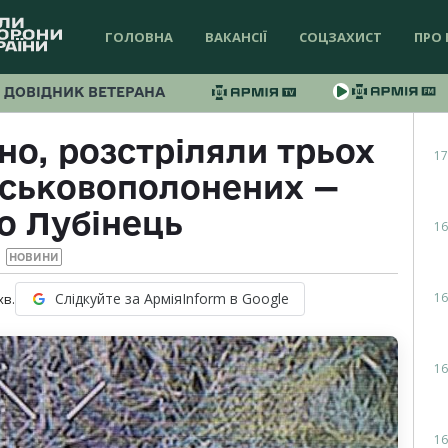
ГОЛОВНА
ВАКАНСІЇ
СОЦЗАХИСТ
ПРО 
ДОВІДНИК ВЕТЕРАНА
но, розстріляли трьох
17
йськовополонених —
о Лубінець
16
НОВИНИ
16
Слідкуйте за АрміяInform в Google
хв.
16
16