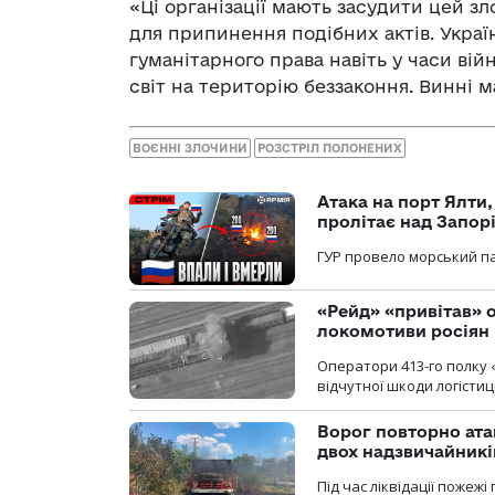
«Ці організації мають засудити цей зл
для припинення подібних актів. Украї
гуманітарного права навіть у часи вій
світ на територію беззаконня. Винні 
ВОЄННІ ЗЛОЧИНИ
РОЗСТРІЛ ПОЛОНЕНИХ
Атака на порт Ялти
пролітає над Запор
ГУР провело морський па
«Рейд» «привітав» о
локомотиви росіян
Оператори 413-го полку 
відчутної шкоди логістиц
Ворог повторно ата
двох надзвичайникі
Під час ліквідації пожеж