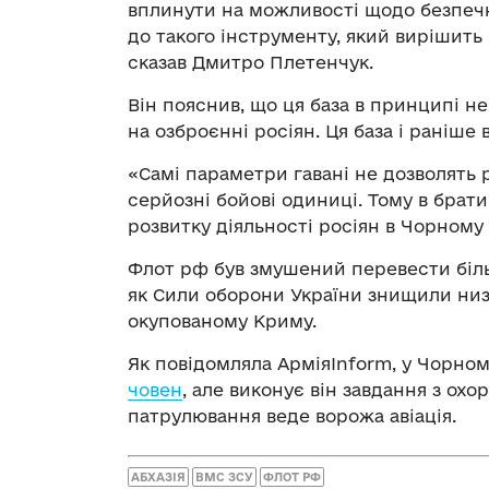
вплинути на можливості щодо безпечн
до такого інструменту, який вирішить
сказав Дмитро Плетенчук.
Він пояснив, що ця база в принципі не
на озброєнні росіян. Ця база і раніше
«Самі параметри гавані не дозволять р
серйозні бойові одиниці. Тому в брат
розвитку діяльності росіян в Чорному 
Флот рф був змушений перевести більш
як Сили оборони України знищили низ
окупованому Криму.
Як повідомляла АрміяInform, у Чорно
човен
, але виконує він завдання з ох
патрулювання веде ворожа авіація.
АБХАЗІЯ
ВМС ЗСУ
ФЛОТ РФ