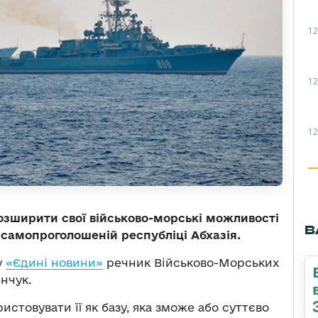
12
12
12
озширити свої військово-морські можливості
В
 самопроголошеній республіці Абхазія.
у
«Єдині новини»
речник Військово-Морських
нчук.
истовувати її як базу, яка зможе або суттєво