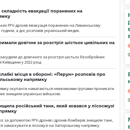
 складність евакуації поранених на
ямку
ьких FPV-дронів евакуація поранених на Лиманському
 години, а дні, розповів український медик.
римали довічне за розстріл шістьох цивільних на
 засудили до довічного за розстріл шістьох беззбройних
ї Київщини у 2022 році.
лабкі місця в обороні: «Перун» розповів про
ільському напрямку
рямку окупанти намагаються невеликими групами проникати
уже знищили українські військові.
ищила російський танк, який ховався у лісосмузі
апрямку
sis за допомогою FPV-дронів і дронів-бомберів знищили танк,
я замаскувати в лісосмузі на Запорізькому напрямку.