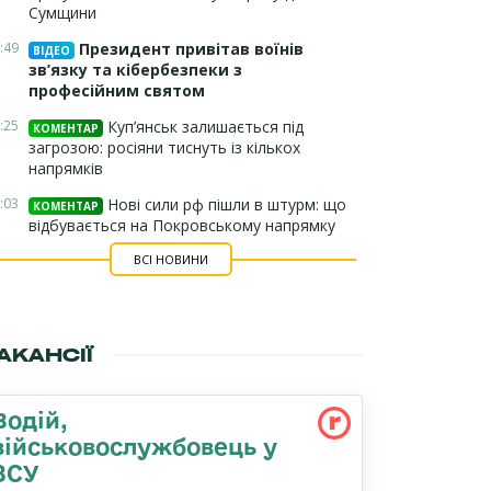
Сумщини
:49
Президент привітав воїнів
ВІДЕО
зв’язку та кібербезпеки з
професійним святом
:25
Куп’янськ залишається під
КОМЕНТАР
загрозою: росіяни тиснуть із кількох
напрямків
:03
Нові сили рф пішли в штурм: що
КОМЕНТАР
відбувається на Покровському напрямку
ВСІ НОВИНИ
АКАНСІЇ
Водій,
військовослужбовець у
ЗСУ