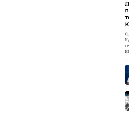
Д
п
т
К
С
К
і 
н