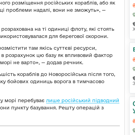
ого розміщення російських кораблів, або як
 ці проблеми надалі, вони не зможуть», —
 розрахована на ті одиниці флоту, які стоять
 використовувалася для берегової охорони.
озмістити там якісь суттєві ресурси,
и в розрахунок цю базу як впливовий фактор
морі не варто», — додав речник.
ість кораблів до Новоросійська після того,
ку бойових одиниць ворога в тимчасово
му морі перебуває
лише російський підводний
орони пункту базування. Решту операцій з