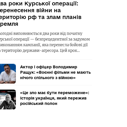
ва роки Курської операції:
еренесення війни на
ериторію рф та злам планів
ремля
ьогодні виповнюється два роки від початку
урської операції — безпрецедентної за задумом
виконанням кампанії, яка перенесла бойові дії
а територію держави-агресора. Цей крок…
Актор і офіцер Володимир
Ращук: «Воєнні фільми не мають
нічого спільного з війною»
«Це зло має бути переможене»:
історія українця, який пережив
російський полон