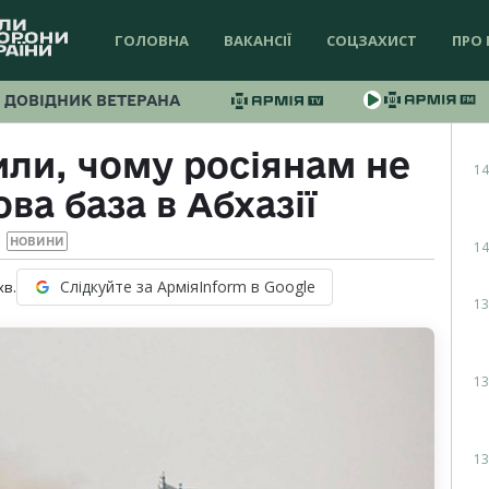
ГОЛОВНА
ВАКАНСІЇ
СОЦЗАХИСТ
ПРО 
ДОВІДНИК ВЕТЕРАНА
ли, чому росіянам не
14
а база в Абхазії
НОВИНИ
14
Слідкуйте за АрміяInform в Google
хв.
13
13
13