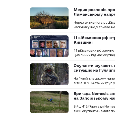
Медик розповів про
Лиманському напр
Через активність російс
напрямку іноді триває не
11 військових рф от
Київщині
11 військових рф заочно
цивільних під час окупаці
Окупанти шукають с
ситуацію на Гуляйп
На Гуляйпільському нап
в тил ЗСУ. 14 таких груп 
Бригада Nemesis зн
на Запорізькому н
Бійці 412-ї бригади Neme
який окупанти намагалис