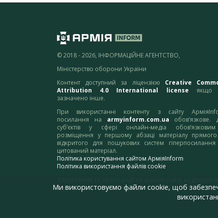
© 2018 - 2026, ІНФОРМАЦІЙНЕ АГЕНТСТВО,
Міністерство оборони України
Контент доступний за ліцензією
Creative Comm
Attribution 4.0 International license
якщо 
зазначено інше.
При використанні контенту з сайту АрміяInf
посилання на
armyinform.com.ua
обов’язкове. 
суб’єктів у сфері онлайн-медіа обов’язкови
розміщення у першому абзаці матеріалу прямого
відкритого для пошукових систем гіперпосилання
цитований матеріал.
Політика користування сайтом АрміяInform
Політика використання файлів cookie
Зауваження та пропозиції по роботі сайту надсилайте
Ми використовуємо файли cookie, щоб забезпе
адресу:
webmaster@armyinform.com.ua
використанн