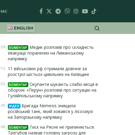
НАС
ENGLISH
:29
Медик розповів про складність
КОМЕНТАР
евакуації поранених на Лиманському
напрямку
:12
11 військових рф отримали довічне за
розстріл шістьох цивільних на Київщині
:53
Окупанти шукають слабкі місця в
КОМЕНТАР
обороні: «Перун» розповів про ситуацію на
Гуляйпільському напрямку
:30
Бригада Nemesis знищила
ВІДЕО
російський танк, який ховався у лісосмузі
на Запорізькому напрямку
:08
Тиск на Рясне не припиняється:
КОМЕНТАР
Трегубов назвав головну загрозу для