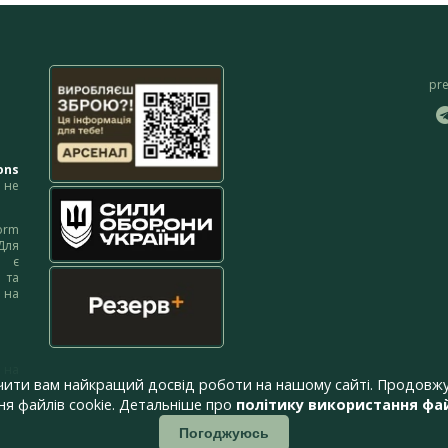
pr
ons
не
orm
Для
м є
 та
 на
 на
чити вам найкращий досвід роботи на нашому сайті. Продовжу
я файлів cookie. Детальніше про
політику використання фай
Погоджуюсь