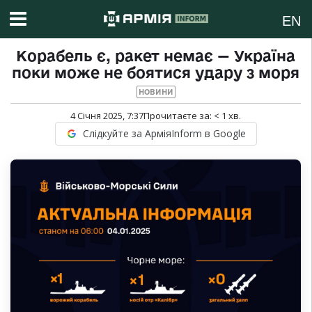
EN
Корабель є, ракет немає — Україна
поки може не боятися удару з моря
НОВИНИ
4 Січня 2025, 7:37
Прочитаєте за:
< 1
хв.
Слідкуйте за АрміяInform в Google