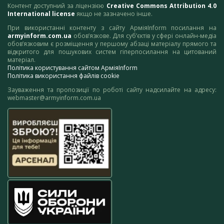
Контент доступний за ліцензією
Creative Commons Attribution 4.0
International license
якщо не зазначено інше.
При використанні контенту з сайту АрміяInform посилання на
armyinform.com.ua
обов’язкове. Для суб’єктів у сфері онлайн-медіа
обов’язковим є розміщення у першому абзаці матеріалу прямого та
відкритого для пошукових систем гіперпосилання на цитований
матеріал.
Політика користування сайтом АрміяInform
Політика використання файлів cookie
Зауваження та пропозиції по роботі сайту надсилайте на адресу:
webmaster@armyinform.com.ua