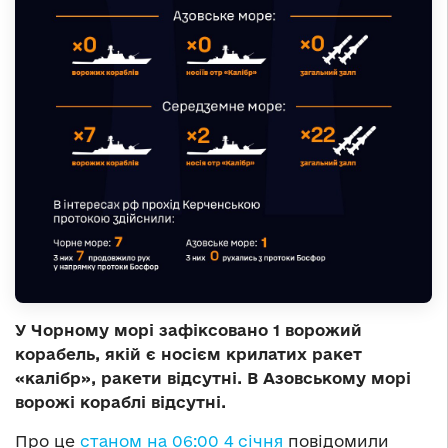
У Чорному морі зафіксовано 1 ворожий
корабель, якій є носієм крилатих ракет
«калібр», ракети відсутні. В Азовському морі
ворожі кораблі відсутні.
Про це
станом на 06:00 4 січня
повідомили