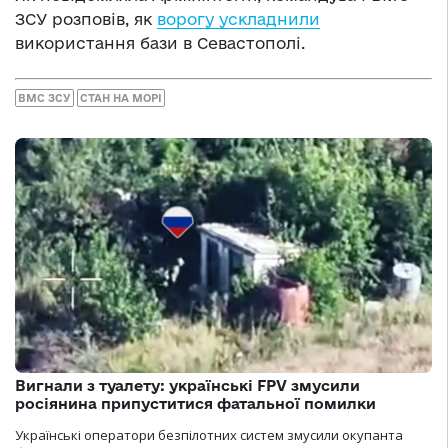
ЗСУ розповів, як
ворогу ускладнили
використання бази в Севастополі.
ВМС ЗСУ
СТАН НА МОРІ
Вигнали з туалету: українські FPV змусили
росіянина припуститися фатальної помилки
Українські оператори безпілотних систем змусили окупанта