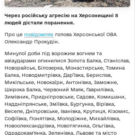
Через російську агресію на Херсонищині 8
людей дістали поранення.
Про це
повідомляє
голова Херсонської ОВА
Олександр Прокудін.
Минулої доби під ворожим вогнем та
авіаударами опинилися Золота Балка, Станіслав,
Новорайськ, Білозерка, Монастирське, Томина
Балка, Новодмитрівка, Дар’ївка, Берислав,
Микільське, Новокаїри, Антонівка, Заможне,
Широка Балка, Червоний Маяк, Гаврилівка,
Зимівник, Придніпровське, Садове, Комишани,
Наддніпрянське, Зміївка, Бургунка, Вірівка,
Веселе, Дніпровське, Іванівка, Крупиця, Кізомис,
Софіївка, Понятівка, Молодіжне, Михайлівка,
Новоолександрівка, Новотягинка, Ольгівка,
Одрадокам’янка, Зеленівка, Львове та місто