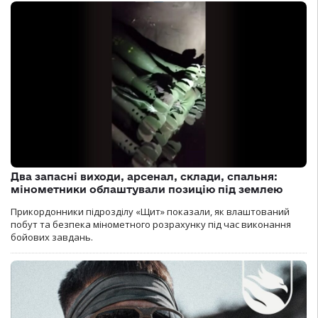
Два запасні виходи, арсенал, склади, спальня:
мінометники облаштували позицію під землею
Прикордонники підрозділу «Щит» показали, як влаштований
побут та безпека мінометного розрахунку під час виконання
бойових завдань.