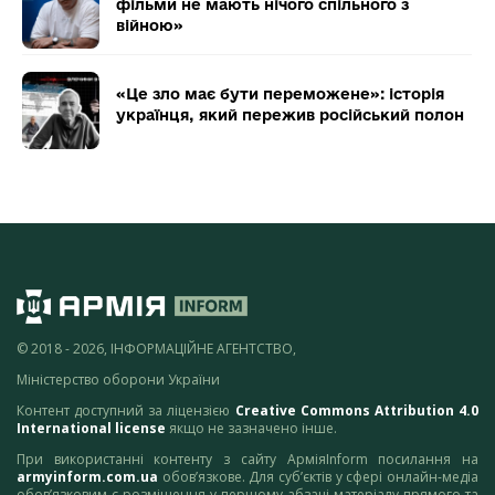
фільми не мають нічого спільного з
війною»
«Це зло має бути переможене»: історія
українця, який пережив російський полон
© 2018 - 2026, ІНФОРМАЦІЙНЕ АГЕНТСТВО,
Міністерство оборони України
Контент доступний за ліцензією
Creative Commons Attribution 4.0
International license
якщо не зазначено інше.
При використанні контенту з сайту АрміяInform посилання на
armyinform.com.ua
обов’язкове. Для суб’єктів у сфері онлайн-медіа
обов’язковим є розміщення у першому абзаці матеріалу прямого та