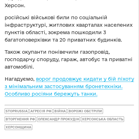
Херсон.
російські військові били по соціальній
інфраструктурі, житлових кварталах населених
пунктів області, зокрема пошкодили 3
багатоповерхівки та 20 приватних будинків.
Також окупанти понівечили газопровід,
господарчу споруду, гараж, автобус та приватні
автомобілі.
Нагадуємо,
ворог продовжує кидати у бій піхоту
з мінімальним застосуванням бронетехніки.
Особливо росіяни бережуть танки.
STOPRUSSIA
АГРЕСІЯ РФ
ВІЙНА
ВОРОЖІ ОБСТРІЛИ
ВТОРГНЕННЯ РФ
ОЛЕКСАНДР ПРОКУДІН
ХЕРСОНСЬКА ОБЛАСТЬ
ХЕРСОНЩИНА