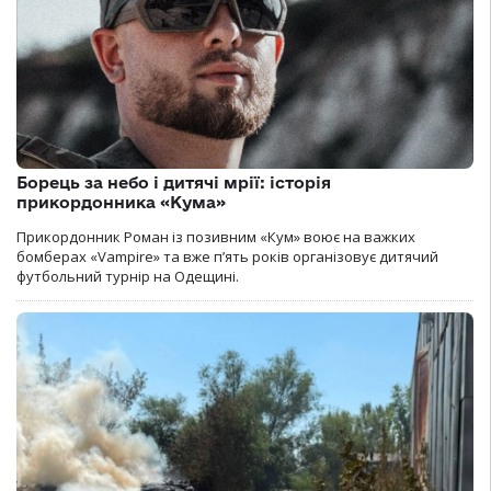
Борець за небо і дитячі мрії: історія
прикордонника «Кума»
Прикордонник Роман із позивним «Кум» воює на важких
бомберах «Vampire» та вже п’ять років організовує дитячий
футбольний турнір на Одещині.