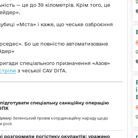
ість — це до 39 кілометрів. Крім того, це
рейдер».
аубиці «Мста» і каже, що чеське озброєння
ерседес». Бо це повністю автоматизоване
йдер»
 бригади спеціального призначення «Азов»
стріли
з чеської САУ DITA.
підготувати спеціальну санкційну операцію
 ОПК
димир Зеленський провів координаційну нараду щодо
 росії.
i розгромили логістику окупантів: уражено