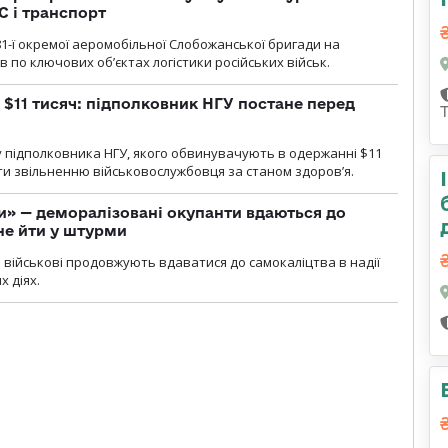
С і транспорт
1-ї окремої аеромобільної Слобожанської бригади на
 по ключових об’єктах логістики російських військ.
 $11 тисяч: підполковник НГУ постане перед
 підполковника НГУ, якого обвинувачують в одержанні $11
яти звільненню військовослужбовця за станом здоров’я.
ги» — деморалізовані окупанти вдаються до
не йти у штурми
і військові продовжують вдаватися до самокаліцтва в надії
х діях.