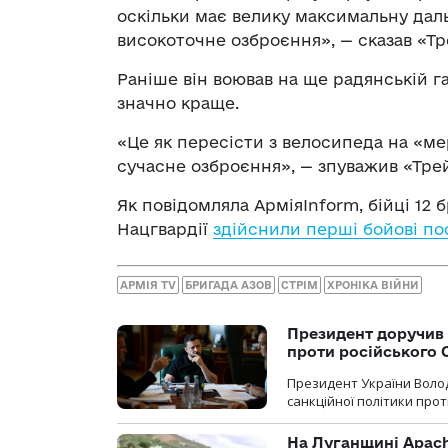
оскільки має велику максимальну дальн
високоточне озброєння», — сказав «Т
Раніше він воював на ще радянській г
значно краще.
«Це як пересісти з велосипеда на «м
сучасне озброєння», — зпуважив «Тре
Як повідомляла АрміяInform, бійці 12
Нацгвардії
здійснили перші бойові по
АРМІЯ TV
БРИГАДА АЗОВ
СТРІМ
ХРОНІКА ВІЙНИ
Президент доручив 
проти російського
Президент України Воло
санкційної політики проти
На Луганщині Apach