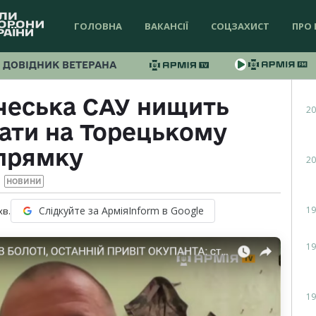
ГОЛОВНА
ВАКАНСІЇ
СОЦЗАХИСТ
ПРО 
ДОВІДНИК ВЕТЕРАНА
 чеська САУ нищить
20
мати на Торецькому
прямку
20
НОВИНИ
19
Слідкуйте за АрміяInform в Google
хв.
19
19