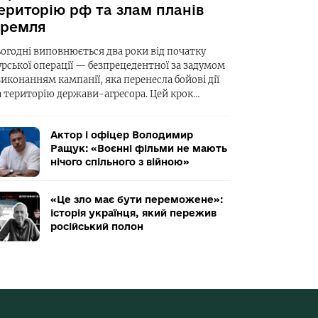
ериторію рф та злам планів
ремля
ьогодні виповнюється два роки від початку
урської операції — безпрецедентної за задумом
виконанням кампанії, яка перенесла бойові дії
а територію держави-агресора. Цей крок…
Актор і офіцер Володимир
Ращук: «Воєнні фільми не мають
нічого спільного з війною»
«Це зло має бути переможене»:
історія українця, який пережив
російський полон