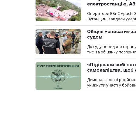
електростанцію, АЗ
Оператори ББпС Apachi 8
Луганщині завдали ударів
Обіцяв «списати» за
судом
До суду передано справу
тис. за обіцянку поспри
«Підірвали собі но
самокаліцтва, щоб 
Деморалізовані російськ
уникнути участі у бойови