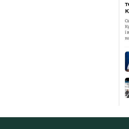
т
К
С
К
і 
н