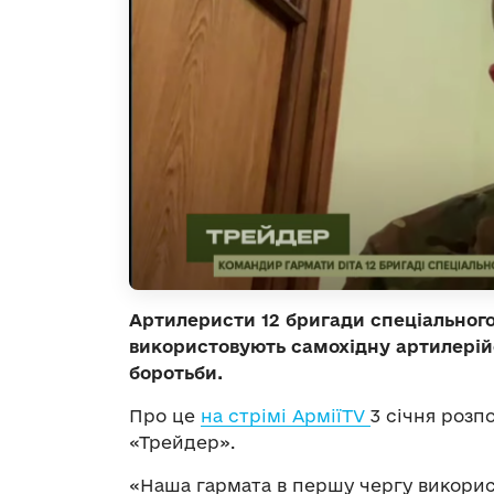
Артилеристи 12 бригади спеціальног
використовують самохідну артилерій
боротьби.
Про це
на стрімі АрміїTV
3 січня розп
«Трейдер».
«Наша гармата в першу чергу викорис