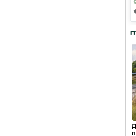
П
Д
п