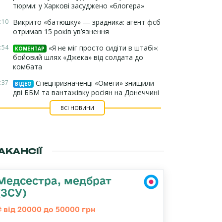
тюрми: у Харкові засуджено «блогера»
:10
Викрито «батюшку» — зрадника: агент фсб
отримав 15 років ув’язнення
:54
«Я не міг просто сидіти в штабі»:
КОМЕНТАР
бойовий шлях «Джека» від солдата до
комбата
:37
Спецпризначенці «Омеги» знищили
ВІДЕО
дві ББМ та вантажівку росіян на Донеччині
ВСІ НОВИНИ
АКАНСІЇ
Медсестра, медбрат
(ЗСУ)
від 20000 до 50000 грн