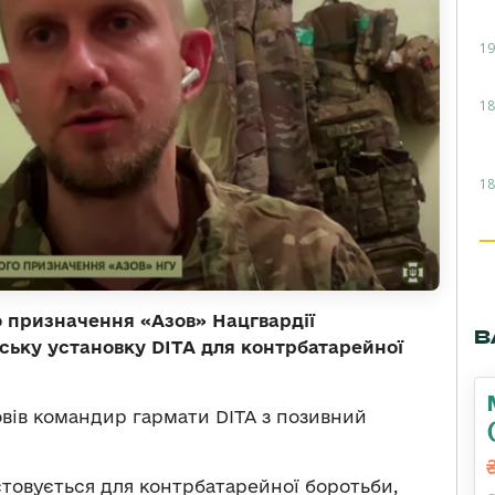
19
18
18
о призначення «Азов» Нацгвардії
В
ську установку DITA для контрбатарейної
овів командир гармати DITA з позивний
товується для контрбатарейної боротьби,