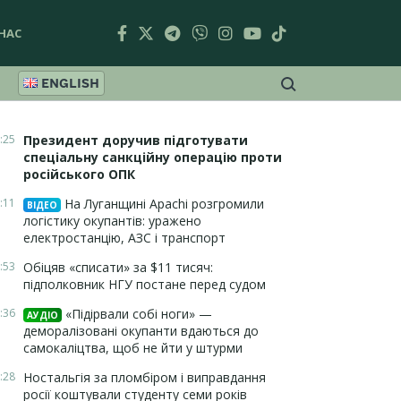
НАС
ENGLISH
:25
Президент доручив підготувати
спеціальну санкційну операцію проти
російського ОПК
:11
На Луганщині Apachi розгромили
ВІДЕО
логістику окупантів: уражено
електростанцію, АЗС і транспорт
:53
Обіцяв «списати» за $11 тисяч:
підполковник НГУ постане перед судом
:36
«Підірвали собі ноги» —
АУДІО
деморалізовані окупанти вдаються до
самокаліцтва, щоб не йти у штурми
:28
Ностальгія за пломбіром і виправдання
росії коштували студенту семи років