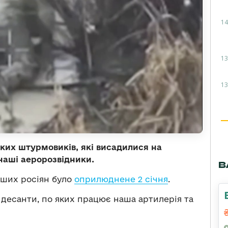
14
13
13
ких штурмовиків, які висадилися на
наші аеророзвідники.
В
оших росіян було
оприлюднене 2 січня
.
 десанти, по яких працює наша артилерія та