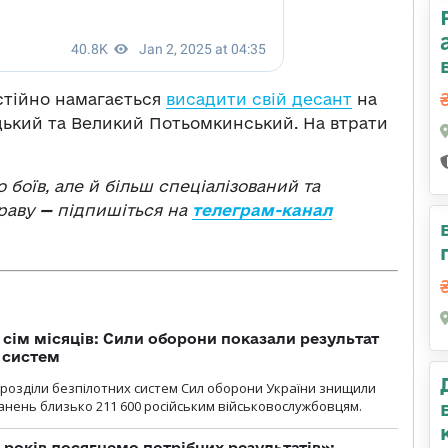
остійно намагається
висадити свій десант
на
ацький та Великий Потьомкинський. На втрати
о боїв, але й більш спеціалізований та
раву
—
підпишіться на
телеграм-канал
а сім місяців: Сили оборони показали результат
 систем
ідрозділи безпілотних систем Сил оборони України знищили
нень близько 211 600 російським військовослужбовцям.
 років досягнемо потрібних результатів»: