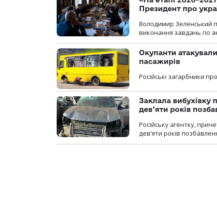
Президент про укра
Володимир Зеленський пр
виконання завдань по ан
Окупанти атакували
пасажирів
Російські загарбники п
Заклала вибухівку п
дев’яти років позба
Російську агентку, приче
дев’яти років позбавленн