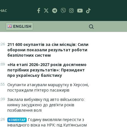
НАС
ENGLISH
:26
211 600 окупантів за сім місяців: Сили
оборони показали результат роботи
безпілотних систем
:09
«На етапі 2026–2027 років досягнемо
потрібних результатів»: Президент
про українську балістику
:55
Окупанти атакували маршрутку в Херсоні,
постраждали п’ятеро пасажирів
:39
Заклала вибухівку під авто військового:
киянку засуджено до дев’яти років
позбавлення волі
:26
Годину вмовляли пересісти з
КОМЕНТАР
інвалідного візка на НРК: під Куп’янськом