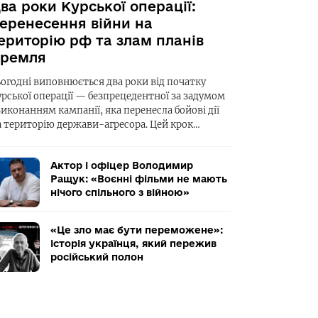
ва роки Курської операції:
еренесення війни на
ериторію рф та злам планів
ремля
ьогодні виповнюється два роки від початку
урської операції — безпрецедентної за задумом
виконанням кампанії, яка перенесла бойові дії
а територію держави-агресора. Цей крок…
Актор і офіцер Володимир
Ращук: «Воєнні фільми не мають
нічого спільного з війною»
«Це зло має бути переможене»:
історія українця, який пережив
російський полон