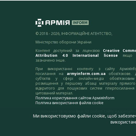
© 2018 - 2026, ІНФОРМАЦІЙНЕ АГЕНТСТВО,
Міністерство оборони України
Контент доступний за ліцензією
Creative Comm
Attribution 4.0 International license
якщо 
зазначено інше.
При використанні контенту з сайту АрміяInf
посилання на
armyinform.com.ua
обов’язкове. 
суб’єктів у сфері онлайн-медіа обов’язкови
розміщення у першому абзаці матеріалу прямого
відкритого для пошукових систем гіперпосилання
цитований матеріал.
Політика користування сайтом АрміяInform
Політика використання файлів cookie
Зауваження та пропозиції по роботі сайту надсилайте
Ми використовуємо файли cookie, щоб забезпе
адресу:
webmaster@armyinform.com.ua
використанн