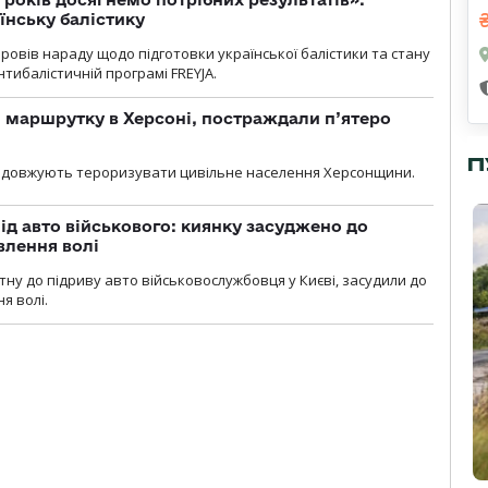
їнську балістику
овів нараду щодо підготовки української балістики та стану
тибалістичній програмі FREYJA.
 маршрутку в Херсоні, постраждали п’ятеро
П
родовжують тероризувати цивільне населення Херсонщини.
ід авто військового: киянку засуджено до
влення волі
тну до підриву авто військовослужбовця у Києві, засудили до
я волі.