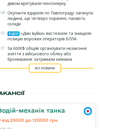
дивом врятували пенсіонерку
:08
Окупанти вдарили по Павлограду: загинула
людина, ще четверо поранені, палають
склади
:52
«Дикі вуйки» вистежили та знищили
ВІДЕО
позицію ворожих операторів БПЛА
:37
За 6000$ обіцяв організувати незаконне
зняття з військового обліку або
бронювання: затримали киянина
ВСІ НОВИНИ
АКАНСІЇ
Водій-механік танка
від 20000 до 120000 грн