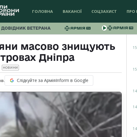
ГОЛОВНА
ВАКАНСІЇ
СОЦЗАХИСТ
ПРО 
ДОВІДНИК ВЕТЕРАНА
іяни масово знищують
15
стровах Дніпра
НОВИНИ
15
Слідкуйте за АрміяInform в Google
хв.
14
14
14