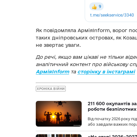
Як повідомляла АрміяInform, ворог п
таких дніпровських островах, як Коз
не звертає уваги.
До речі, якщо вам цікаві не тільки віде
аналітичний контент про військову сп
АрміяInform
та
сторінку в інстаграмі
ХРОНІКА ВІЙНИ
211 600 окупантів з
роботи безпілотних
Від початку 2026 року п
або завдали важких пора
«На етапі 2026–2027