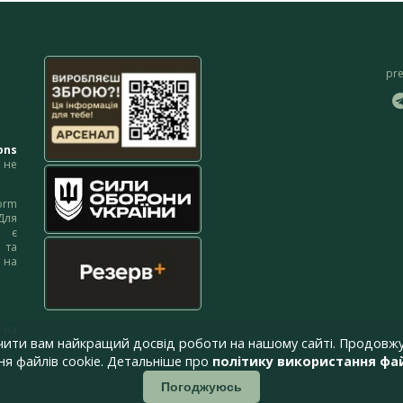
pr
ons
не
orm
Для
м є
 та
 на
 на
чити вам найкращий досвід роботи на нашому сайті. Продовжу
я файлів cookie. Детальніше про
політику використання фай
Погоджуюсь