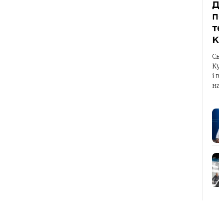
Д
п
т
К
С
К
і 
н