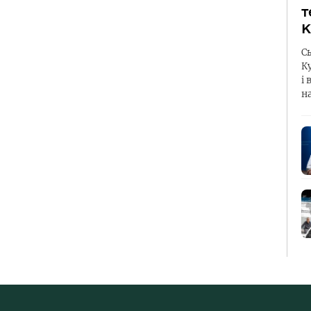
т
К
С
К
і 
н