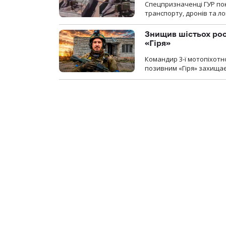
Спецпризначенці ГУР пок
транспорту, дронів та ло
Знищив шістьох росі
«Гіря»
Командир 3-ї мотопіхотно
позивним «Гіря» захищає