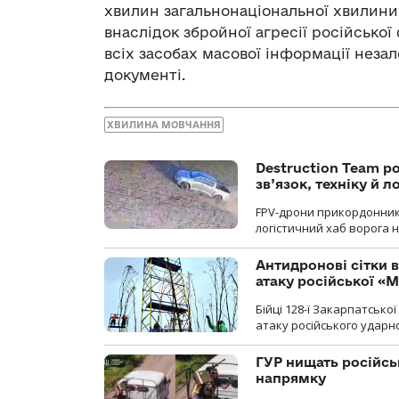
хвилин загальнонаціональної хвилини
внаслідок збройної агресії російської
всіх засобах масової інформації неза
документі.
ХВИЛИНА МОВЧАННЯ
Destruction Team р
зв’язок, техніку й л
FPV-дрони прикордонників
логістичний хаб ворога 
Антидронові сітки в
атаку російської «М
Бійці 128-ї Закарпатсько
атаку російського ударн
ГУР нищать російськ
напрямку