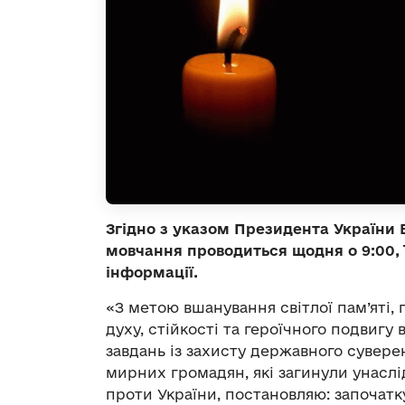
Згідно з указом Президента України
мовчання проводиться щодня о 9:00, ї
інформації.
«З метою вшанування світлої пам’яті, 
духу, стійкості та героїчного подвигу
завдань із захисту державного суверен
мирних громадян, які загинули унаслід
проти України, постановляю: започат