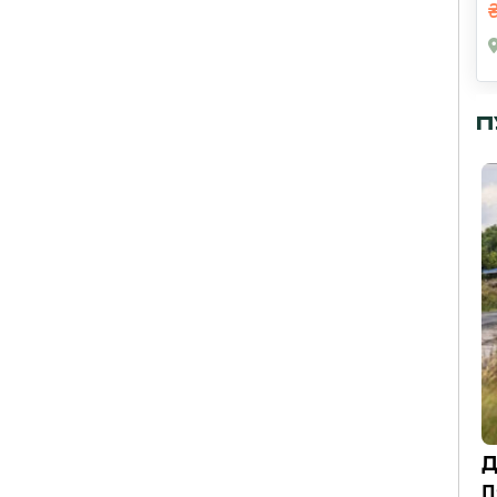
П
Д
п