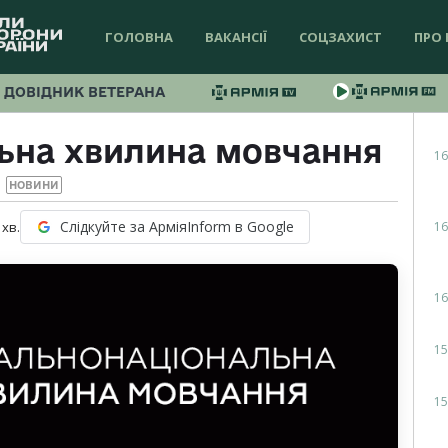
ГОЛОВНА
ВАКАНСІЇ
СОЦЗАХИСТ
ПРО 
ДОВІДНИК ВЕТЕРАНА
ьна хвилина мовчання
16
НОВИНИ
Слідкуйте за АрміяInform в Google
16
хв.
16
15
15