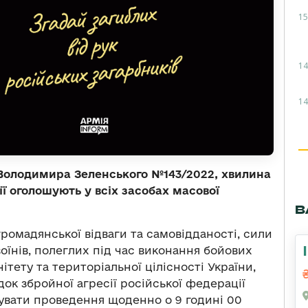
15
14
14
 Володимира Зеленського №143/2022, хвилина
ї оголошують у всіх засобах масової
В
громадянської відваги та самовідданості, сили
 воїнів, полеглих під час виконання бойових
ітету та територіальної цілісності України,
ок збройної агресії російської федерації
кувати проведення щоденно о 9 годині 00