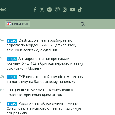
НАС
ENGLISH
:47
Destruction Team розбирає тил
ВІДЕО
ворога: прикордонники нищать зв’язок,
техніку й логістику окупантів
:26
Антидронові сітки врятували
ВІДЕО
«Хамві»: бійці 128-ї бригади пережили атаку
російської «Молнії»
:09
ГУР нищать російську піхоту, техніку
ВІДЕО
та логістику на Запорізькому напрямку
:48
Знищив шістьох росіян, а сімох взяв у
полон: історія командира «Гіря»
:30
Розстріл автобуса змінив її життя:
ВІДЕО
Олеся стала військовою і тепер підтримує
побратимів