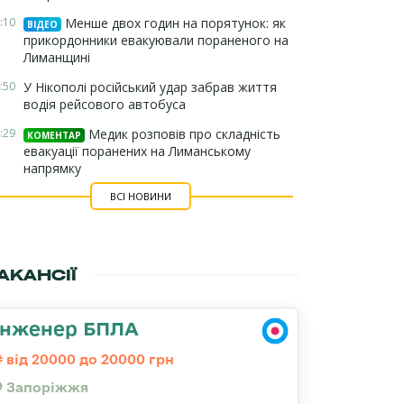
:10
Менше двох годин на порятунок: як
ВІДЕО
прикордонники евакуювали пораненого на
Лиманщині
:50
У Нікополі російський удар забрав життя
водія рейсового автобуса
:29
Медик розповів про складність
КОМЕНТАР
евакуації поранених на Лиманському
напрямку
ВСІ НОВИНИ
АКАНСІЇ
Інженер БПЛА
від 20000 до 20000 грн
Запоріжжя