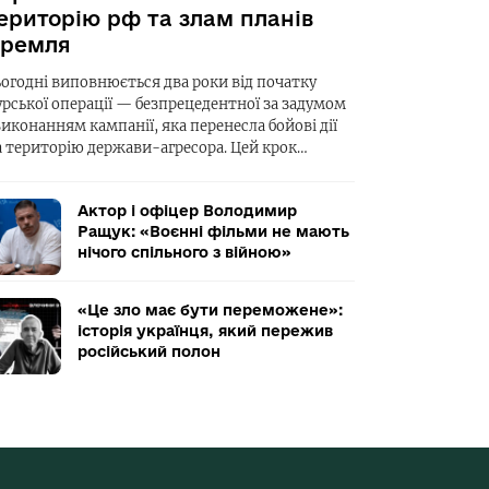
ериторію рф та злам планів
ремля
ьогодні виповнюється два роки від початку
урської операції — безпрецедентної за задумом
виконанням кампанії, яка перенесла бойові дії
а територію держави-агресора. Цей крок…
Актор і офіцер Володимир
Ращук: «Воєнні фільми не мають
нічого спільного з війною»
«Це зло має бути переможене»:
історія українця, який пережив
російський полон