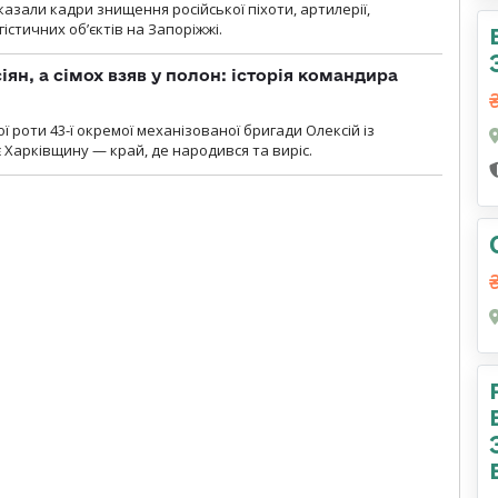
азали кадри знищення російської піхоти, артилерії,
гістичних об’єктів на Запоріжжі.
ян, а сімох взяв у полон: історія командира
ї роти 43-ї окремої механізованої бригади Олексій із
 Харківщину — край, де народився та виріс.