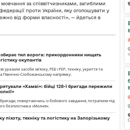
 мовчання за співвітчизниками, загиблими
 федерації проти України, яку оголошувати у
лежно від форми власності», — йдеться в
озбирає тил ворога: прикордонники нищать
огістику окупантів
 уразили засоби зв’язку, РЕБ і РЕР, техніку, укриття та
на Північно-Слобожанському напрямку.
рятували «Хамві»: бійці 128-ї бригади пережили
олнії»
ї бригади, повертаючись із бойового завдання, потрапили під
ого безпілотника «Молнія».
у піхоту, техніку та логістику на Запорізькому