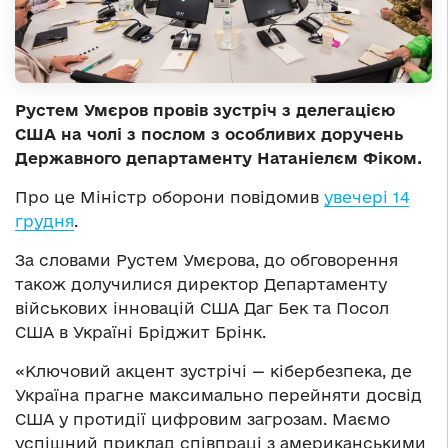
Рустем Умєров провів зустріч з делегацією
США на чолі з послом з особливих доручень
Державного департаменту Натаніелєм Фіком.
Про це Міністр оборони повідомив
увечері 14
грудня
.
За словами Рустем Умєрова, до обговорення
також долучилися директор Департаменту
військових інновацій США Даг Бек та Посол
США в Україні Бріджит Брінк.
«Ключовий акцент зустрічі — кібербезпека, де
Україна прагне максимально перейняти досвід
США у протидії цифровим загрозам. Маємо
успішний приклад співпраці з американськими