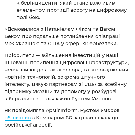
кіберінциденти, який стане важливим
елементом протидії ворогу на цифровому
полі бою.
«Домовилися з Натаніелєм Фіком та Дагом
Беком про подальше поглиблення співпраці
між Україною та США у сфері кібербезпеки.
Пріоритети — збільшення інвестицій у наші
інновації, посилення цифрової інфраструктури,
невразливої до атак агресора, та впровадження
новітніх технологій, зокрема штучного
інтелекту. Дякую партнерам зі США за всебічну
підтримку України та допомогу у розбудові
кіберзахист», — зауважив Рустем Умєров.
Як повідомляла АрміяInform, Рустем Умєров
обговорив
з Комісаром ЄС загрози ескалації
російської агресії.