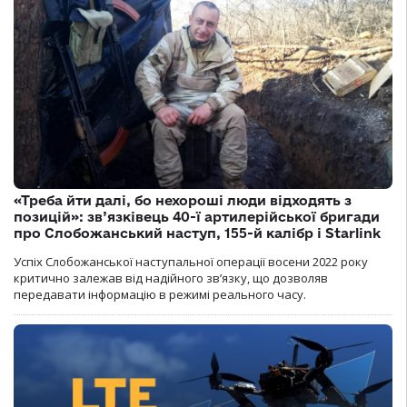
«Треба йти далі, бо нехороші люди відходять з
позицій»: зв’язківець 40-ї артилерійської бригади
про Слобожанський наступ, 155-й калібр і Starlink
Успіх Слобожанської наступальної операції восени 2022 року
критично залежав від надійного зв’язку, що дозволяв
передавати інформацію в режимі реального часу.