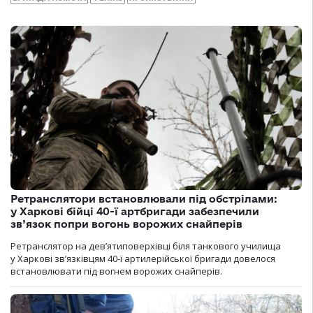
Ретранслятори встановлювали під обстрілами:
у Харкові бійці 40-ї артбригади забезпечили
зв’язок попри вогонь ворожих снайперів
Ретранслятор на дев’ятиповерхівці біля танкового училища
у Харкові зв’язківцям 40-ї артилерійської бригади довелося
встановлювати під вогнем ворожих снайперів.