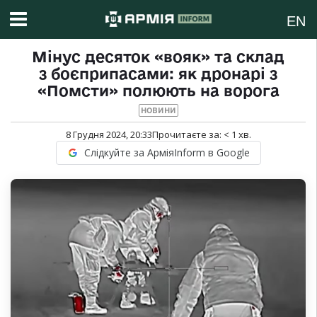
EN
Мінус десяток «вояк» та склад
з боєприпасами: як дронарі з
«Помсти» полюють на ворога
НОВИНИ
8 Грудня 2024, 20:33
Прочитаєте за:
< 1
хв.
Слідкуйте за АрміяInform в Google