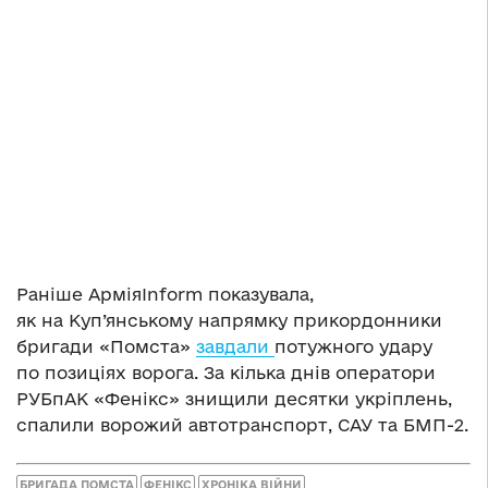
Раніше АрміяInform показувала,
як на Куп’янському напрямку прикордонники
бригади «Помста»
завдали
потужного удару
по позиціях ворога. За кілька днів оператори
РУБпАК «Фенікс» знищили десятки укріплень,
спалили ворожий автотранспорт, САУ та БМП-2.
БРИГАДА ПОМСТА
ФЕНІКС
ХРОНІКА ВІЙНИ