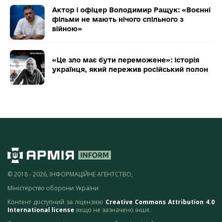
Актор і офіцер Володимир Ращук: «Воєнні
фільми не мають нічого спільного з
війною»
«Це зло має бути переможене»: історія
українця, який пережив російський полон
© 2018 - 2026, ІНФОРМАЦІЙНЕ АГЕНТСТВО,
Міністерство оборони України
Контент доступний за ліцензією
Creative Commons Attribution 4.0
International license
якщо не зазначено інше.