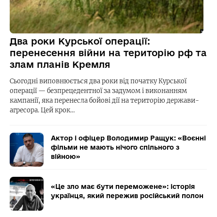
Два роки Курської операції:
перенесення війни на територію рф та
злам планів Кремля
Сьогодні виповнюється два роки від початку Курської
операції — безпрецедентної за задумом і виконанням
кампанії, яка перенесла бойові дії на територію держави-
агресора. Цей крок…
Актор і офіцер Володимир Ращук: «Воєнні
фільми не мають нічого спільного з
війною»
«Це зло має бути переможене»: історія
українця, який пережив російський полон