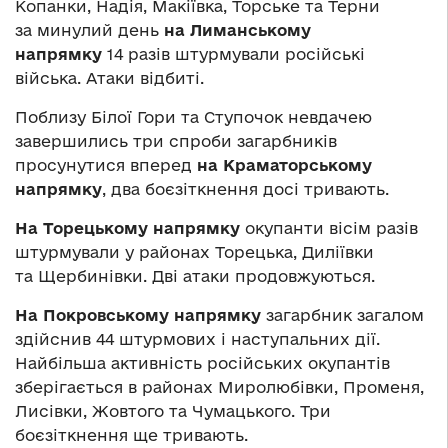
Копанки, Надія, Макіївка, Торське та Терни
за минулий день
на Лиманському
напрямку
14 разів штурмували російські
війська. Атаки відбиті.
Поблизу Білої Гори та Ступочок невдачею
завершились три спроби загарбників
просунутися вперед
на Краматорському
напрямку
, два боєзіткнення досі тривають.
На Торецькому напрямку
окупанти вісім разів
штурмували у районах Торецька, Диліївки
та Щербинівки. Дві атаки продовжуються.
На Покровському напрямку
загарбник загалом
здійснив 44 штурмових і наступальних дії.
Найбільша активність російських окупантів
зберігається в районах Миролюбівки, Променя,
Лисівки, Жовтого та Чумацького. Три
боєзіткнення ще тривають.