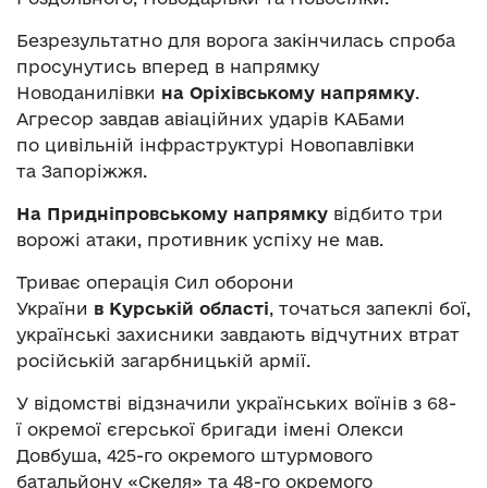
Безрезультатно для ворога закінчилась спроба
просунутись вперед в напрямку
Новоданилівки
на Оріхівському напрямку
.
Агресор завдав авіаційних ударів КАБами
по цивільній інфраструктурі Новопавлівки
та Запоріжжя.
На Придніпровському напрямку
відбито три
ворожі атаки, противник успіху не мав.
Триває операція Сил оборони
України
в Курській області
, точаться запеклі бої,
українські захисники завдають відчутних втрат
російській загарбницькій армії.
У відомстві відзначили українських воїнів з 68-
ї окремої єгерської бригади імені Олекси
Довбуша, 425-го окремого штурмового
батальйону «Скеля» та 48-го окремого