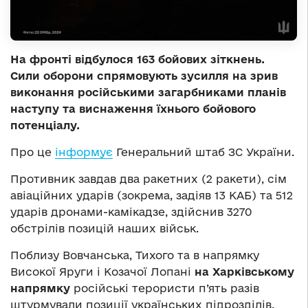
На фронті відбулося 163 бойових зіткнень.
Сили оборони спрямовують зусилля на зрив
виконання російськими загарбниками планів
наступу та виснаження їхнього бойового
потенціалу.
Про це
інформує
Генеральний штаб ЗС України.
Противник завдав два ракетних (2 ракети), сім
авіаційних ударів (зокрема, задіяв 13 КАБ) та 512
ударів дронами-камікадзе, здійснив 3270
обстрілів позицій наших військ.
Поблизу Вовчанська, Тихого та в напрямку
Високої Яруги і Козачої Лопані
на Харківському
напрямку
російські терористи п’ять разів
штурмували позиції українських підрозділів,