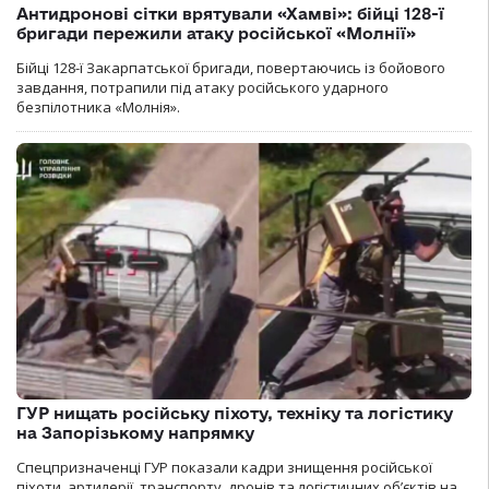
Антидронові сітки врятували «Хамві»: бійці 128-ї
бригади пережили атаку російської «Молнії»
Бійці 128-ї Закарпатської бригади, повертаючись із бойового
завдання, потрапили під атаку російського ударного
безпілотника «Молнія».
ГУР нищать російську піхоту, техніку та логістику
на Запорізькому напрямку
Спецпризначенці ГУР показали кадри знищення російської
піхоти, артилерії, транспорту, дронів та логістичних об’єктів на