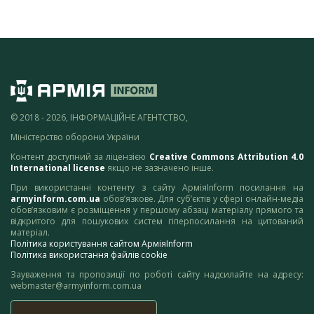
© 2018 - 2026, ІНФОРМАЦІЙНЕ АГЕНТСТВО,
Міністерство оборони України
Контент доступний за ліцензією
Creative Commons Attribution 4.0
International license
якщо не зазначено інше.
При використанні контенту з сайту АрміяInform посилання на
armyinform.com.ua
обов’язкове. Для суб’єктів у сфері онлайн-медіа
обов’язковим є розміщення у першому абзаці матеріалу прямого та
відкритого для пошукових систем гіперпосилання на цитований
матеріал.
Політика користування сайтом АрміяInform
Політика використання файлів cookie
Зауваження та пропозиції по роботі сайту надсилайте на адресу:
webmaster@armyinform.com.ua