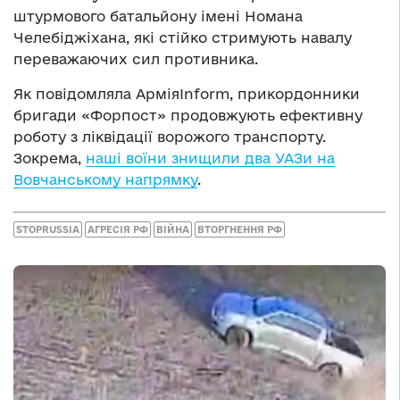
штурмового батальйону імені Номана
Челебіджіхана, які стійко стримують навалу
переважаючих сил противника.
Як повідомляла АрміяInform, прикордонники
бригади «Форпост» продовжують ефективну
роботу з ліквідації ворожого транспорту.
Зокрема,
наші воїни знищили два УАЗи на
Вовчанському напрямку
.
STOPRUSSIA
АГРЕСІЯ РФ
ВІЙНА
ВТОРГНЕННЯ РФ