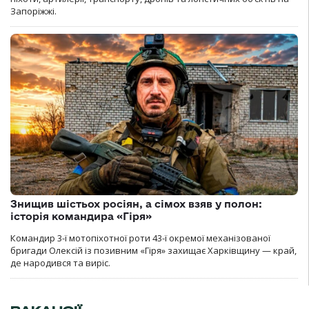
Запоріжжі.
Знищив шістьох росіян, а сімох взяв у полон:
історія командира «Гіря»
Командир 3-ї мотопіхотної роти 43-ї окремої механізованої
бригади Олексій із позивним «Гіря» захищає Харківщину — край,
де народився та виріс.