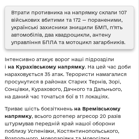
Втрати противника на напрямку склали 107
військових вбитими та 172 — пораненими,
українські захисники знищили БМП, п’ять
автомобілів, два квадроцикли, антену
управління БПЛА та мотоцикл загарбників.
Інтенсивно атакує ворог наші підрозділи
і
на Курахівському напрямку
. На цей час доби
нараховується 35 атак. Терористи намагалися
просунутися в районах Старих Тернів, Зорі,
Сонцівки, Курахового, Дачного та Дальнього,
на даний час точаться бої в 11 локаціях.
Триває шість боєзіткнень
на Времівському
напрямку
, всього дотепер агресор 20 разів
штурмував передній край нашої оборони
поблизу Успенівки, Костянтинопольського,
Роздольного, Новодарівки та Новосілки.