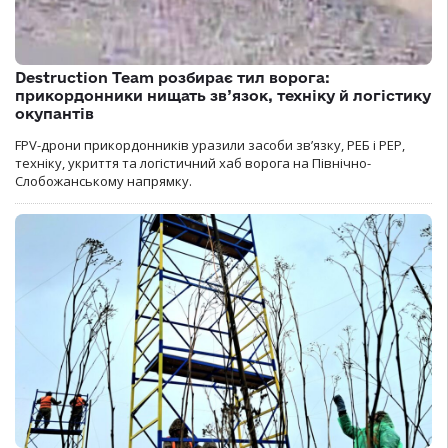
Destruction Team розбирає тил ворога:
прикордонники нищать зв’язок, техніку й логістику
окупантів
FPV-дрони прикордонників уразили засоби зв’язку, РЕБ і РЕР,
техніку, укриття та логістичний хаб ворога на Північно-
Слобожанському напрямку.