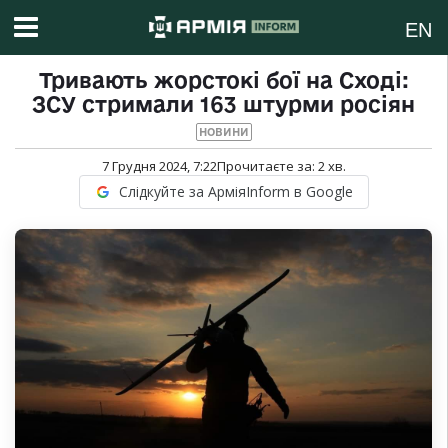
EN
Тривають жорстокі бої на Сході:
ЗСУ стримали 163 штурми росіян
НОВИНИ
7 Грудня 2024, 7:22
Прочитаєте за:
2
хв.
Слідкуйте за АрміяInform в Google