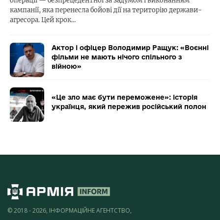
операції — безпрецедентної за задумом і виконанням
кампанії, яка перенесла бойові дії на територію держави-
агресора. Цей крок…
Актор і офіцер Володимир Ращук: «Воєнні
фільми не мають нічого спільного з
війною»
«Це зло має бути переможене»: історія
українця, який пережив російський полон
© 2018 - 2026, ІНФОРМАЦІЙНЕ АГЕНТСТВО,