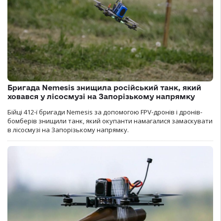
Бригада Nemesis знищила російський танк, який
ховався у лісосмузі на Запорізькому напрямку
Бійці 412-ї бригади Nemesis за допомогою FPV-дронів і дронів-
бомберів знищили танк, який окупанти намагалися замаскувати
в лісосмузі на Запорізькому напрямку.