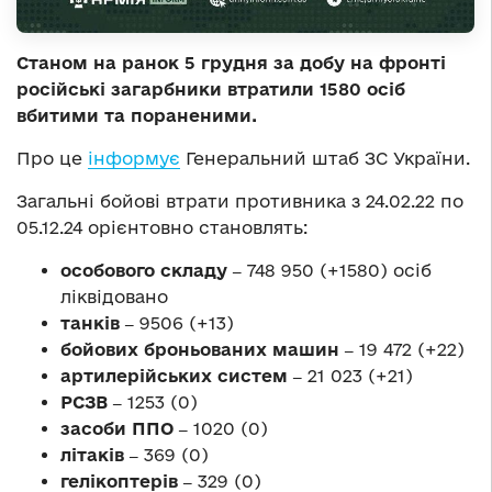
Станом на ранок 5 грудня за добу на фронті
російські загарбники втратили 1580 осіб
вбитими та пораненими.
Про це
інформує
Генеральний штаб ЗС України.
Загальні бойові втрати противника з 24.02.22 по
05.12.24 орієнтовно становлять:
особового складу ‒
748 950 (+1580) осіб
ліквідовано
танків ‒
9506 (+13)
бойових броньованих машин ‒
19 472 (+22)
артилерійських систем ‒
21 023 (+21)
РСЗВ ‒
1253 (0)
засоби ППО ‒
1020 (0)
літаків ‒
369 (0)
гелікоптерів ‒
329 (0)