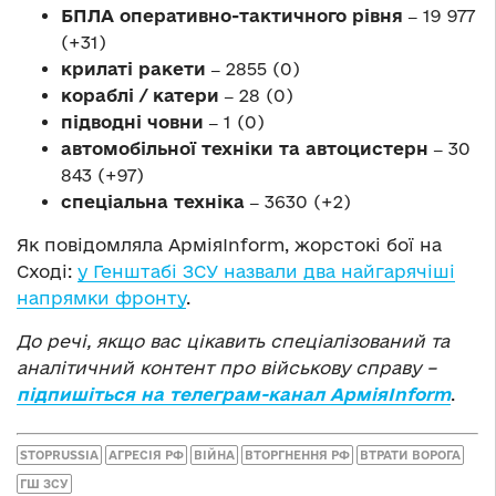
БПЛА оперативно-тактичного рівня ‒
19 977
(+31)
крилаті ракети ‒
2855 (0)
кораблі / катери ‒
28 (0)
підводні човни ‒
1 (0)
автомобільної техніки та автоцистерн ‒
30
843 (+97)
спеціальна техніка ‒
3630 (+2)
Як повідомляла АрміяInform, жорстокі бої на
Сході:
у Генштабі ЗСУ назвали два найгарячіші
напрямки фронту
.
До речі, якщо вас цікавить спеціалізований та
аналітичний контент про військову справу –
підпишіться на телеграм-канал АрміяInform
.
STOPRUSSIA
АГРЕСІЯ РФ
ВІЙНА
ВТОРГНЕННЯ РФ
ВТРАТИ ВОРОГА
ГШ ЗСУ