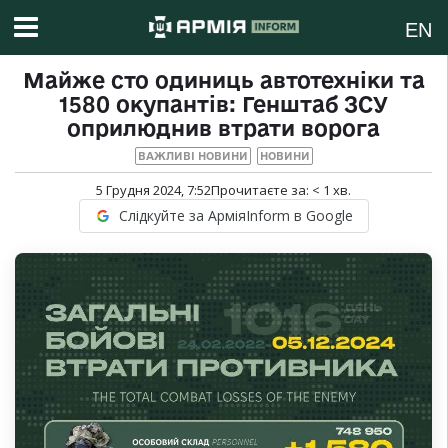
EN
Майже сто одиниць автотехніки та
1580 окупантів: Генштаб ЗСУ
оприлюднив втрати ворога
ВАЖЛИВІ НОВИНИ
НОВИНИ
5 Грудня 2024, 7:52
Прочитаєте за:
< 1
хв.
Слідкуйте за АрміяInform в Google