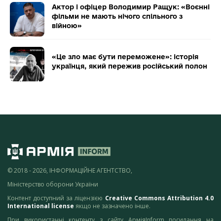
Актор і офіцер Володимир Ращук: «Воєнні
фільми не мають нічого спільного з
війною»
«Це зло має бути переможене»: історія
українця, який пережив російський полон
© 2018 - 2026, ІНФОРМАЦІЙНЕ АГЕНТСТВО,
Міністерство оборони України
Контент доступний за ліцензією
Creative Commons Attribution 4.0
International license
якщо не зазначено інше.
При використанні контенту з сайту АрміяInform посилання на